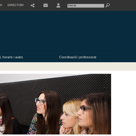
SH
DIRECTORI
USER
, horaris i aules
Coordinació i professorat