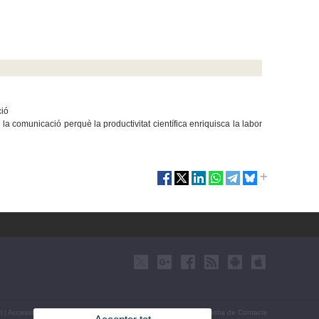
ció
comunicació perquè la productivitat científica enriquisca la labor
l
|
Accessibilitat
|
Política privacitat
|
Cookies
|
Transparència
|
Bùstia de Contacte