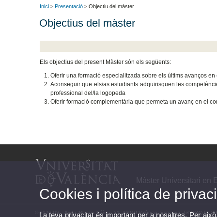
Inici
>
Presentació
> Objectiu del màster
Objectius del màster
Els objectius del present Màster són els següents:
Oferir una formació especialitzada sobre els últims avanços e
Aconseguir que els/as estudiants adquirisquen les competèncie
professional del/la logopeda
Oferir formació complementària que permeta un avanç en el co
Màster Universitari en 
Cookies i política de privaci
© 2026 UV. - Avda. Blasco Ibáñez, 21. 46010 València. Espanya. Tel (+34) 96 3
La teva privacitat és important per a nosaltres. Per això