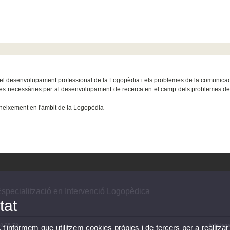
n el desenvolupament professional de la Logopèdia i els problemes de la comunica
s necessàries per al desenvolupament de recerca en el camp dels problemes de la 
neixement en l'àmbit de la Logopèdia
Especialització en Intervenció Logopèdica
tat
98 35 79
Avís lega
, t'informem que utilitzem cookies pròpies i de tercers per a realitzar