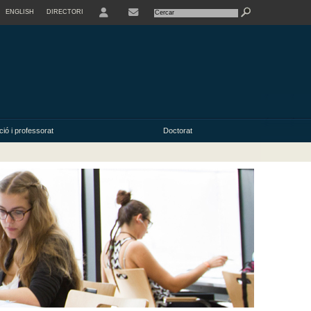
ENGLISH
DIRECTORI
USER
ió i professorat
Doctorat