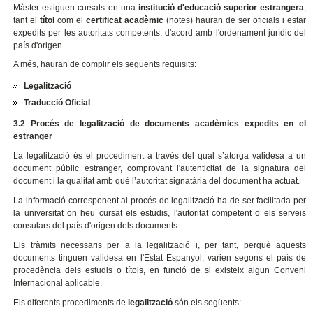
Màster estiguen cursats en una
institució d'educació superior estrangera
,
tant el
títol
com el
certificat acadèmic
(notes) hauran de ser oficials i estar
expedits per les autoritats competents, d'acord amb l'ordenament jurídic del
país d'origen.
A més, hauran de complir els següents requisits:
Legalització
Traducció Oficial
3.2 Procés de legalització de documents acadèmics expedits en el
estranger
La legalització és el procediment a través del qual s’atorga validesa a un
document públic estranger, comprovant l'autenticitat de la signatura del
document i la qualitat amb què l’autoritat signatària del document ha actuat.
La informació corresponent al procés de legalització ha de ser facilitada per
la universitat on heu cursat els estudis, l'autoritat competent o els serveis
consulars del país d'origen dels documents.
Els tràmits necessaris per a la legalització i, per tant, perquè aquests
documents tinguen validesa en l'Estat Espanyol, varien segons el país de
procedència dels estudis o títols, en funció de si existeix algun Conveni
Internacional aplicable.
Els diferents procediments de
legalització
són els següents: