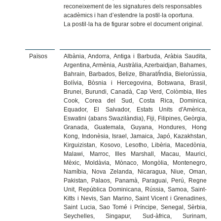
reconeixement de les signatures dels responsables
acadèmics i han d’estendre la postil·la oportuna.
La postil·la ha de figurar sobre el document original.
Països
Albània, Andorra, Antiga i Barbuda, Aràbia Saudita,
Argentina, Armènia, Austràlia, Azerbaidjan, Bahames,
Bahrain, Barbados, Belize, Bharat/Índia, Bielorússia,
Bolívia, Bòsnia i Hercegovina, Botswana, Brasil,
Brunei, Burundi, Canadà, Cap Verd, Colòmbia, Illes
Cook, Corea del Sud, Costa Rica, Dominica,
Equador, El Salvador, Estats Units d'Amèrica,
Eswatini (abans Swazilàndia), Fiji, Filipines, Geòrgia,
Granada, Guatemala, Guyana, Hondures, Hong
Kong, Indonèsia, Israel, Jamaica, Japó, Kazakhstan,
Kirguizistan, Kosovo, Lesotho, Libèria, Macedònia,
Malawi, Marroc, Illes Marshall, Macau, Maurici,
Mèxic, Moldàvia, Mònaco, Mongòlia, Montenegro,
Namíbia, Nova Zelanda, Nicaragua, Niue, Oman,
Pakistan, Palaos, Panamà, Paraguai, Perú, Regne
Unit, República Dominicana, Rússia, Samoa, Saint-
Kitts i Nevis, San Marino, Saint Vicent i Grenadines,
Saint Lucia, Sao Tomé i Príncipe, Senegal, Sèrbia,
Seychelles, Singapur, Sud-àfrica, Surinam,