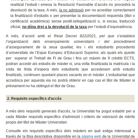
realitzat l’estudi i emesa la Resolució Favorable d’accés no procedirà la
devolució de la taxa. A més,
la no admissió
per no acreditar correctament
la finalització d'estudis o per presentar la documentació requerida (títol o
certificació acadèmica) sense postil.la/legalització o, si escau, traducció
oficial,
no dóna dret a la devolució de la taxa
per l’estudi d’equivalència.
A més, d’acord amb el
Reial Decret 822/2021, pel que s’estableix
l’organització dels ensenyaments universitaris i del procediment
d’assegurament de la seua qualitat,
les i els estudiants procedents
d’universitats de l’Espai Europeu d’Educació Superior, als quals els quede
per superar el Treball de Fi de Grau i fins un màxim de 9 crèdits ECTS,
podran accedir als estudis de màster si, una volta finalitzada la matrícula i la
crida de llista d’espera dels estudiants que accedeixen amb estudis
finalitzats, continuen quedant places vacants en el màster. L'estudiantat que
accedisca per aquesta via no podrà obtenir en cap cas el títol de Màster si
prèviament no ha obtingut el títol de Grau.
2. Requisits específics d'accés
A més dels requisits generals d'accés, la Universitat ha pogut establir per a
cada Màster requisits específics d'admissió i criteris de valoració de mèrits
propis del títol de Màster Universitari.
Consulte els requisits específics dels màsters en què estiga interessat a
través de la fitxa descriptiva disponible en la
pàgina web
de la Universitat de