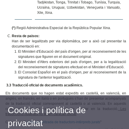
Tadjikistan, Tonga, Trinitat i Tobago, Tunísia, Turquia,
Ucraïna, Uruguai, Uzbekistan, Veneçuela i Vanuato,
Xile, Xina.
(*)
Regió Administrativa Especial de la República Popular Xina.
R
esta de països:
Han de ser legalitzats per via diplomàtica, per a això cal presentar la
documentació en:
El Ministeri d'Educació del país d'origen, per al reconeixement de les
signatures que figuren en el document original.
El Ministeri d'Afers exteriors del país d'origen, per a la legalització
del reconeixement de signatures efectuat en el Ministeri d'Educació.
El Consolat Español en el país d'origen, per al reconeixement de la
signatura de l'anterior legalització.
3.3 Traducció oficial de documents acadèmics.
Els documents que no hagen estat expedits en castellà, en valencià, en
anglès, en francès, en italià o en portuguès s’han de presentar acompanyats
de la traducció oficial corresponent al castellà o al valencià. En aquests
Cookies i política de
casos, el segell del traductor haurà de constar en la traducció.
Les
traduccions notarials no tenen caràcter oficial
.
privacitat
Consulta la "
Llista actualitzada de traductors-intèrprets jurats
"