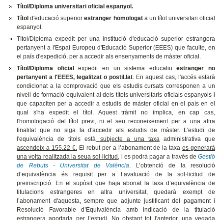
Títol/Diploma universitari oficial espanyol.
Títol
d'educació superior
estranger homologat
a un títol universitari oficial
espanyol.
Títol/Diploma expedit per una institució d'educació superior estrangera
pertanyent a l'Espai Europeu d'Educació Superior (EEES) que faculte, en
el país d'expedició, per a accedir als ensenyaments de màster oficial.
Títol/Diploma oficial
expedit en un sistema educatiu
estranger no
pertanyent a l'EEES, legalitzat o postil.lat
. En aquest cas, l'accés estarà
condicionat a la comprovació que els estudis cursats corresponen a un
nivell de formació equivalent al dels títols universitaris oficials espanyols i
que capaciten per a accedir a estudis de màster oficial en el país en el
qual s'ha expedit el títol. Aquest tràmit no implica, en cap cas,
l'homologació del títol previ, ni el seu reconeixement per a una altra
finalitat que no siga la d'accedir als estudis de màster. L'estudi de
l'equivalència de títols està
subjecte a una taxa
administrativa que
ascendeix a 155.22 €.
El rebut per a l’abonament de la taxa
es generarà
una volta realitzada la seua sol·licitud,
i es podrà pagar a través de
Gestió
de Rebuts - Universitat de València
.
L’obtenció de la resolució
d’equivalència és requisit per a l’avaluació de la sol·licitud de
preinscripció.
En el supòsit que haja abonat la taxa d’equivalència de
titulacions estrangeres en altra universitat, quedarà exempt de
l’abonament d'aquesta, sempre que adjunte justificant del pagament i
Resolució Favorable d’Equivalència amb indicació de la titulació
estrangera aportada per l’estudi. No obstant tot l'anterior, una vegada