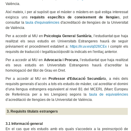
València.
Així mateix, i per al supòsit que el màster o màsters en què estiga interessat
exigisca uns
requisits específics de coneixement de llengüe
s, pot
consultar la
taula d'equivalències
d'acreditació de llengües de la Universitat
de València.
Per a accedir al MU en
Psicologia General Sanitària
, l’estudiantat que haja
realitzat els seus estudis en Universitats Estrangeres haurà de seguir
prèviament el procediment establert a:
https://ir.uv.es/q026CEx
i complir els
requisits de traducció i legalització/postil·la indicats en l'enllaç anterior.
Per a accedir al MU en
Advocacia i Procura
, l’estudiantat que haja realitzat
els seus estudis en Universitats Estrangeres haurà d’acreditar la
homologació del títol de Grau en Dret.
Per a accedir al MU en
Professor d’Educació Secundàri
a, a més dels
requisits generals d’accés a tots els estudis de màster, cal acreditar el domini
d’una llengua estrangera equivalent al nivel B1 del MCERL (Marc Europeu
de Referència per a les Llengües) segons la
taula de equivalències
d’acreditació de llengües de la Universitat de València.
3. Requisits titulats estrangers
3.1 Informació general
En el cas que els estudis amb els quals s'accedeix a la preinscripció de