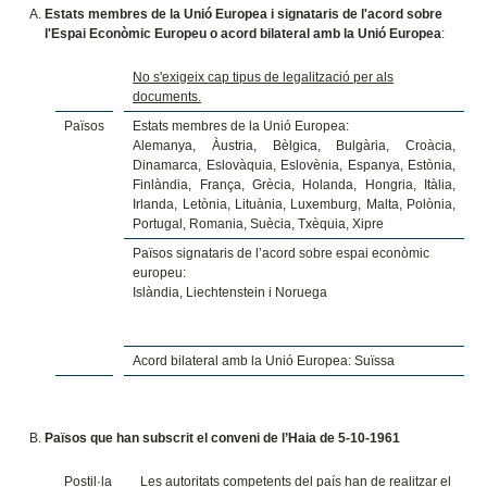
Estats membres de la Unió Europea i signataris de l'acord sobre
l'Espai Econòmic Europeu o acord bilateral amb la Unió Europea
:
No s'exigeix cap tipus de legalització per als
documents.
Països
Estats membres de la Unió Europea:
Alemanya, Àustria, Bèlgica, Bulgària, Croàcia,
Dinamarca, Eslovàquia, Eslovènia, Espanya, Estònia,
Finlàndia, França, Grècia, Holanda, Hongria, Itàlia,
Irlanda, Letònia, Lituània, Luxemburg, Malta, Polònia,
Portugal, Romania, Suècia, Txèquia, Xipre
Països signataris de l’acord sobre espai econòmic
europeu:
Islàndia, Liechtenstein i Noruega
Acord bilateral amb la Unió Europea: Suïssa
Països que han subscrit el conveni de l’Haia de 5-10-1961
Postil·la
Les autoritats competents del país han de realitzar el