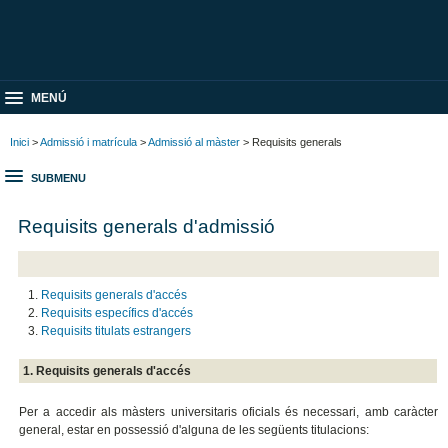
MENÚ
Inici
>
Admissió i matrícula
>
Admissió al màster
> Requisits generals
SUBMENU
Requisits generals d'admissió
Requisits generals d'accés
Requisits específics d'accés
Requisits titulats estrangers
1. Requisits generals d'accés
Per a accedir als màsters universitaris oficials és necessari, amb caràcter
general, estar en possessió d'alguna de les següents titulacions: