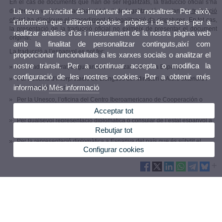
En el cas de documents que han de ser legalitzats, la traducció oficial s’ha
La teva privacitat és important per a nosaltres. Per això,
de fer una vegada ha acabat el tràmit de legalització; per tant, la
traducció
oficial ha d’incloure el procediment de legalització de signatures
. En tot cas,
t'informem que utilitzem cookies pròpies i de tercers per a
la presentació de la traducció oficial no eximeix de presentar el document
realitzar anàlisis d'ús i mesurament de la nostra pàgina web
original.
amb la finalitat de personalitzar continguts,així com
La traducció a l’espanyol es pot fer:
proporcionar funcionalitats a les xarxes socials o analitzar el
nostre trànsit. Per a continuar accepta o modifica la
Pel Traductor Jurat, degudament autoritzat o inscrit a Espanya.
configuració de les nostres cookies. Per a obtenir més
Per l’Oficina d’interpretació de Llengües del Ministeri d’Afers exteriors i
informació
Més informació
Cooperació espanyol.
Per la Unesco, l’oficina del Centro Iberoamericano de Cooperación o
qualsevol altra organització reconeguda per Espanya.
Acceptar tot
Per qualsevol representació diplomàtica o consular de l’estat espanyol a
Rebutjar tot
l’estranger.
Per la representació diplomàtica a Espanya del país que és súbdit el
Configurar cookies
sol·licitant o,si és el cas, del de procedència del document.