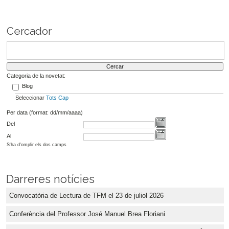
Cercador
Categoria de la novetat:
Blog
Seleccionar
Tots
Cap
Per data (format: dd/mm/aaaa)
Del
Al
S'ha d'omplir els dos camps
Darreres notícies
Convocatòria de Lectura de TFM el 23 de juliol 2026
Conferència del Professor José Manuel Brea Floriani