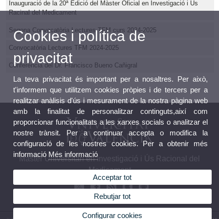
Inauguració de la 20ª Edició del Màster Oficial en Investigació i Ús
Racinal del Medicament
Segona Convocatòria Lectures TFM curs 2024-2025
Cookies i política de
Convocatòria Lectures TFM 2024-2025
privacitat
Conferència del Dr. Francisco Bueno Cañigral
La teva privacitat és important per a nosaltres. Per això,
t'informem que utilitzem cookies pròpies i de tercers per a
realitzar anàlisis d'ús i mesurament de la nostra pàgina web
amb la finalitat de personalitzar continguts,així com
proporcionar funcionalitats a les xarxes socials o analitzar el
nostre trànsit. Per a continuar accepta o modifica la
configuració de les nostres cookies. Per a obtenir més
informació
Més informació
Màster Universitari en Investigació i Ús Racional del
Medicament
Acceptar tot
Rebutjar tot
Configurar cookies