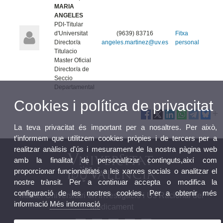
MARIA
ANGELES
PDI-Titular
d'Universitat
(9639) 83716
Fitxa
Director/a
angeles.martinez@uv.es
personal
Titulacio
Master Oficial
Director/a de
Seccio
Departamental
Cookies i política de privacitat
La teva privacitat és important per a nosaltres. Per això,
t'informem que utilitzem cookies pròpies i de tercers per a
realitzar anàlisis d'ús i mesurament de la nostra pàgina web
amb la finalitat de personalitzar continguts,així com
proporcionar funcionalitats a les xarxes socials o analitzar el
nostre trànsit. Per a continuar accepta o modifica la
configuració de les nostres cookies. Per a obtenir més
Màster Universitari en Investigació i Ús Racional del
informació
Més informació
Medicament