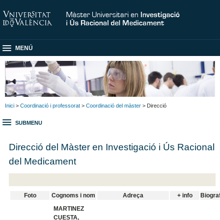
MENÚ
Inici
>
Coordinació i professorat
>
Coordinació del màster
> Direcció
SUBMENU
Direcció del Màster en Investigació i Ús Racional
del Medicament
Foto
Cognoms i nom
Adreça
+ info
Biogra
MARTINEZ
CUESTA,