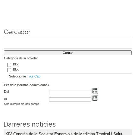
Cercador
Categoria de la novetat:
Blog
Blog
Seleccionar
Tots
Cap
Per data (format: dd/mm/aaaa)
Del
Al
S'ha d'omplir els dos camps
Darreres notícies
XIV Congrés de la Societat Espanyola de Medicina Tropical i Salut