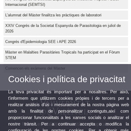
Internacional (SEMTSI)
L'alumnat del Màster finalitza les pràctiques de laboratori
XXIV Congrés de la Societat Espanyola de Parasitologia en juliol de
2026
Congrés d'Epidemiologia SEE i APE 2026
Màster en Malalties Parasitàries Tropicals ha participat en el Fòrum
STEM
Comencen els exàmens del Màster
Cookies i política de privacitat
La teva privacitat és important per a nosaltres. Per això,
t'informem que utilitzem cookies pròpies i de tercers per a
realitzar anàlisis d'ús i mesurament de la nostra pàgina web
amb la finalitat de personalitzar continguts,així com
proporcionar funcionalitats a les xarxes socials o analitzar el
nostre trànsit. Per a continuar accepta o modifica la
Màster en Malalties Parasitàries Tropicals
configuració de les nostres cookies. Per a obtenir més