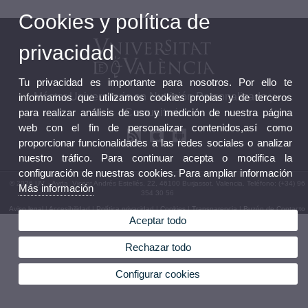
Cookies y política de
privacidad
Tu privacidad es importante para nosotros. Por ello te
Máster Universitario en Nutrición Personalizada y
informamos que utilizamos cookies propias y de terceros
para realizar análisis de uso y medición de nuestra página
Comunitaria
web con el fin de personalizar contenidos,así como
proporcionar funcionalidades a las redes sociales o analizar
nuestro tráfico. Para continuar acepta o modifica la
configuración de nuestras cookies. Para ampliar información
© 2026 UV. - Avda. Vicent Andrés Estellés, 22, 46100 Burjassot. Valencia. Teléfono: (+34) 96
Más información
354 30 56
Aviso legal
|
Accesibilidad
|
Política privacidad
|
Cookies
|
Transparencia
|
Buzón de Contacto
Aceptar todo
Rechazar todo
Configurar cookies