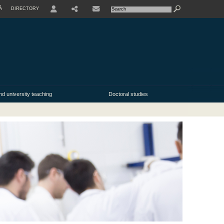
À
DIRECTORY
USER
nd university teaching
Doctoral studies