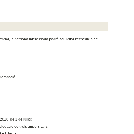
icial, la persona interessada podrà sol·licitar l’expedició del
tramitació.
010, de 2 de juliol)
ogació de títols universitaris.
er i doctor.