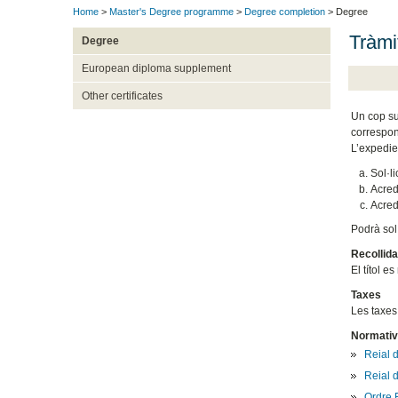
Home
>
Master's Degree programme
>
Degree completion
> Degree
Tràmit
Degree
European diploma supplement
Other certificates
Un cop sup
correspone
L’expedie
Sol·li
Acred
Acred
Podrà sol·
Recollida 
El títol e
Taxes
Les taxes
Normativ
Reial 
Reial 
Ordre 