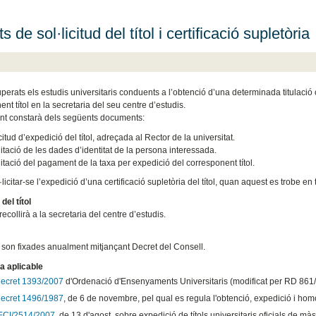
s de sol·licitud del títol i certificació supletòria
erats els estudis universitaris conduents a l’obtenció d’una determinada titulació of
nt títol en la secretaria del seu centre d’estudis.
nt constarà dels següents documents:
citud d’expedició del títol, adreçada al Rector de la universitat.
itació de les dades d’identitat de la persona interessada.
itació del pagament de la taxa per expedició del corresponent títol.
licitar-se l’expedició d’una certificació supletòria del títol, quan aquest es trobe en 
del títol
s recollirà a la secretaria del centre d’estudis.
 son fixades anualment mitjançant Decret del Consell.
a aplicable
decret 1393/2007
d'Ordenació d'Ensenyaments Universitaris (modificat per RD 861/2
decret 1496/1987
, de 6 de novembre, pel qual es regula l'obtenció, expedició i homol
ECI/2514/2007,
de 13 d'agost, sobre expedició de títols universitaris oficials de màst