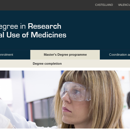
CASTELLANO
VALENCI
enrolment
Master's Degree programme
Coordination a
Degree completion