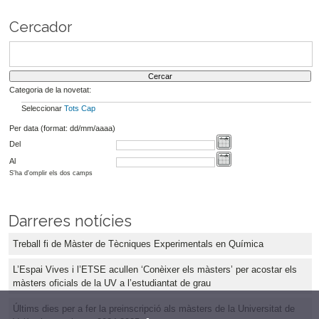
Cercador
Categoria de la novetat:
Seleccionar
Tots
Cap
Per data (format: dd/mm/aaaa)
Del
Al
S'ha d'omplir els dos camps
Darreres notícies
Treball fi de Màster de Tècniques Experimentals en Química
L’Espai Vives i l’ETSE acullen ‘Conèixer els màsters’ per acostar els
màsters oficials de la UV a l’estudiantat de grau
Últims dies per a fer la preinscripció als màsters de la Universitat de