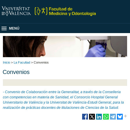
MENÚ
Inicio
>
La Facultad
> Convenios
Convenios
- Convenio de Colaboración entre la Generalitat, a través de la Conselleria
con competencias en materia de Sanidad, el Consorcio Hospital General
Universitario de València y la Universitat de València-Estudi General, para la
realización de prácticas docentes de titulaciones de Ciencias de la Salud.