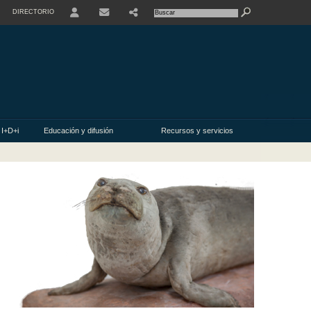
DIRECTORIO
USER
 I+D+i
Educación y difusión
Recursos y servicios