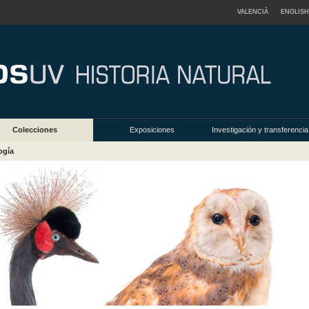
VALENCIÀ
ENGLISH
Colecciones
Exposiciones
Investigación y transferencia
ogía