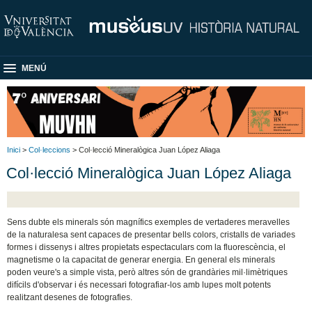
MENÚ
Inici
>
Col·leccions
> Col·lecció Mineralògica Juan López Aliaga
Col·lecció Mineralògica Juan López Aliaga
Sens dubte els minerals són magnífics exemples de vertaderes meravelles
de la naturalesa sent capaces de presentar bells colors, cristalls de variades
formes i dissenys i altres propietats espectaculars com la fluorescència, el
magnetisme o la capacitat de generar energia. En general els minerals
poden veure's a simple vista, però altres són de grandàries mil·limètriques
difícils d'observar i és necessari fotografiar-los amb lupes molt potents
realitzant desenes de fotografies.