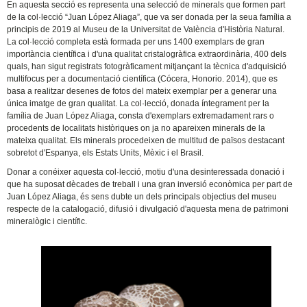
En aquesta secció es representa una selecció de minerals que formen part
de la col·lecció “Juan López Aliaga”, que va ser donada per la seua família a
principis de 2019 al Museu de la Universitat de València d'Història Natural.
La col·lecció completa està formada per uns 1400 exemplars de gran
importància científica i d'una qualitat cristalogràfica extraordinària, 400 dels
quals, han sigut registrats fotogràficament mitjançant la tècnica d'adquisició
multifocus per a documentació científica (Cócera, Honorio. 2014), que es
basa a realitzar desenes de fotos del mateix exemplar per a generar una
única imatge de gran qualitat. La col·lecció, donada íntegrament per la
família de Juan López Aliaga, consta d'exemplars extremadament rars o
procedents de localitats històriques on ja no apareixen minerals de la
mateixa qualitat. Els minerals procedeixen de multitud de països destacant
sobretot d'Espanya, els Estats Units, Mèxic i el Brasil.
Donar a conéixer aquesta col·lecció, motiu d'una desinteressada donació i
que ha suposat dècades de treball i una gran inversió econòmica per part de
Juan López Aliaga, és sens dubte un dels principals objectius del museu
respecte de la catalogació, difusió i divulgació d'aquesta mena de patrimoni
mineralògic i científic.