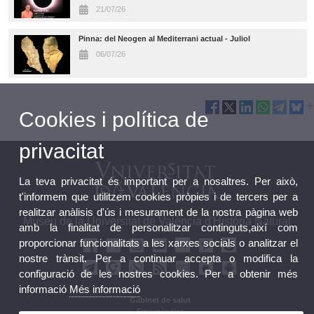
21/07/26
Pinna: del Neogen al Mediterrani actual - Juliol
06/07/26
Cookies i política de
privacitat
La teva privacitat és important per a nosaltres. Per això,
t'informem que utilitzem cookies pròpies i de tercers per a
realitzar anàlisis d'ús i mesurament de la nostra pàgina web
Museu de la Universitat de València d'Història Natural
amb la finalitat de personalitzar continguts,així com
proporcionar funcionalitats a les xarxes socials o analitzar el
nostre trànsit. Per a continuar accepta o modifica la
configuració de les nostres cookies. Per a obtenir més
informació
Més informació
Gabinet de salut
Emergències