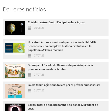
Darreres notícies
El tel·luri astronòmic i l'eclipsi solar - Agost
05/08/26
Un estudi internacional amb participació del MUVHN
descobreix una complexa història evolutiva en la
papallona
Melitaea diamina
27/07/26
Se suspén l'Escola de Bienvenida prevista per a la
primera setmana de setembre
27/07/26
Ja els tenim açí! Nous tallers per al pròxim curs 2026-27
21/07/26
Eclipsi total de sol, preparant-nos per al 12 d'agost de
2026