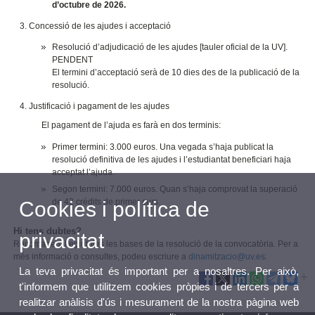
d’octubre de 2026.
Concessió de les ajudes i acceptació
Resolució d’adjudicació de les ajudes [tauler oficial de la UV].
PENDENT
El termini d’acceptació serà de 10 dies des de la publicació de la
resolució.
Justificació i pagament de les ajudes
El pagament de l’ajuda es farà en dos terminis:
Primer termini: 3.000 euros. Una vegada s’haja publicat la
resolució definitiva de les ajudes i l’estudiantat beneficiari haja
acceptat l’ajuda.
Segon termini: 7.000 euros. Quan s’haja comprovat la superació
de 42 crèdits de primer curs.
Cookies i política de
Hi tens dubtes?
privacitat
Recomanem llegir totes les bases de la resolució de la convocatòria. Per a
més informació o consultes, podeu escriure a
dinamitzacio@uv.es
.
La teva privacitat és important per a nosaltres. Per això,
t'informem que utilitzem cookies pròpies i de tercers per a
realitzar anàlisis d'ús i mesurament de la nostra pàgina web