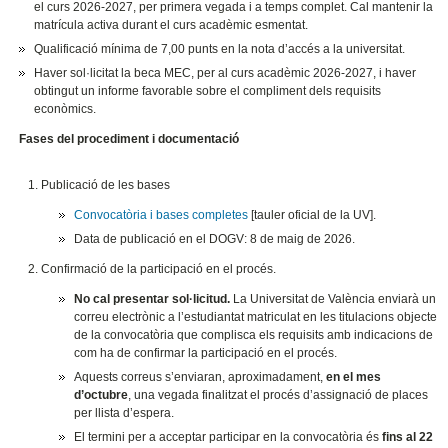
el curs 2026-2027, per primera vegada i a temps complet. Cal mantenir la
matrícula activa durant el curs acadèmic esmentat.
Qualificació mínima de 7,00 punts en la nota d’accés a la universitat.
Haver sol·licitat la beca MEC, per al curs acadèmic 2026-2027, i haver
obtingut un informe favorable sobre el compliment dels requisits
econòmics.
Fases del procediment i documentació
Publicació de les bases
Convocatòria i bases completes
[tauler oficial de la UV].
Data de publicació en el DOGV: 8 de maig de 2026.
Confirmació de la participació en el procés.
No cal presentar sol·licitud.
La Universitat de València enviarà un
correu electrònic a l’estudiantat matriculat en les titulacions objecte
de la convocatòria que complisca els requisits amb indicacions de
com ha de confirmar la participació en el procés.
Aquests correus s’enviaran, aproximadament,
en el mes
d’octubre
, una vegada finalitzat el procés d’assignació de places
per llista d’espera.
El termini per a acceptar participar en la convocatòria és
fins al 22