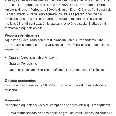
s’adreça a l’estudiantat que es matricule per primera vegada en alguna de
les titulacions següents en el curs 2026-2027: Grau en Geografia i Medi
Ambient, Grau en Periodisme i Doble Grau en Dret i Ciències Polítiques i de
l’Administració Pública. Amb aquesta iniciativa es pretén incentivar la
matrícula en aquests estudis i atraure estudiantat amb un alt nivell de
motivació i rendiment acadèmic, atesa la rellevància social, institucional i
formativa d’aquests àmbits.
Persones beneficiàries
Aquestes ajudes s'adrecen a l'estudiant que, en el curs acadèmic 2026-
2027, inicie el primer curs a la Universitat de València en algun dels graus
següents:
Grau en Geografia i Medi Ambient
Grau en Periodisme
Doble grau en Dret i Ciències Polítiques i de l'Administració Pública
Dotació econòmica
Es concediran 3 ajudes de 10.000 euros (per a un/a estudiant/a de cada
titulació).
Requisits
Per optar a aquestes ajudes cal complir, entre altres, els requisits següents:
Estar matriculat/ada en primer curs de grau de les titulacions indicades en