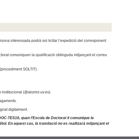
ersona interessada podrà sol·licitar l’expedició del corresponent
octorat comuniquen la qualificació obtinguda mitjançant el correu
a (procediment SOLTIT):
 institucional (@alumni.uv.es).
 pagaments.
gnat digitalment.
t DOC-TES16, quan l’Escola de Doctorat li comunique la
títol. En aquest cas, la tramitació no es realitzarà mitjançant el