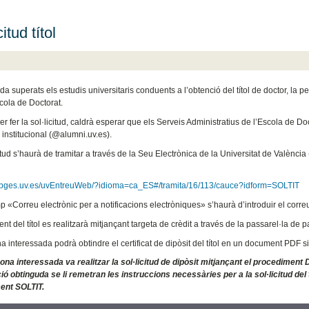
citud títol
 superats els estudis universitaris conduents a l’obtenció del títol de doctor, la p
Escola de Doctorat.
er fer la sol·licitud, caldrà esperar que els Serveis Administratius de l’Escola de D
 institucional (@alumni.uv.es).
itud s’haurà de tramitar a través de la Seu Electrònica de la Universitat de Valènci
webges.uv.es/uvEntreuWeb/?idioma=ca_ES#/tramita/16/113/cauce?idform=SOLTIT
p «Correu electrònic per a notificacions electròniques» s’haurà d’introduir el correu
t del títol es realitzarà mitjançant targeta de crèdit a través de la passarel·la de
a interessada podrà obtindre el certificat de dipòsit del títol en un document PDF si
sona interessada va realitzar la sol·licitud de dipòsit mitjançant el procedimen
ció obtinguda se li remetran les instruccions necessàries per a la sol·licitud del 
ent SOLTIT.