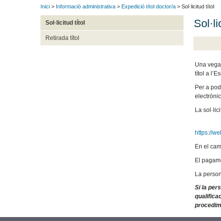
Inici
>
Informació administrativa
>
Expedició títol doctor/a
> Sol·licitud títol
Sol·li
Sol·licitud títol
Retirada títol
Una vegada
títol a l’
Per a pod
electrònic
La sol·lic
https://
En el cam
El pagamen
La person
Si la per
qualifica
procedim