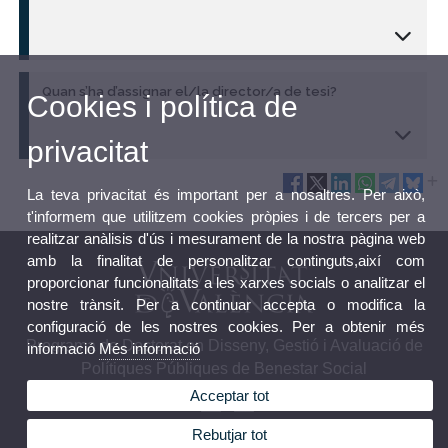
Quan s’ha d’assignar el/la director/a de tesi?
Cookies i política de
privacitat
La teva privacitat és important per a nosaltres. Per això,
t'informem que utilitzem cookies pròpies i de tercers per a
realitzar anàlisis d'ús i mesurament de la nostra pàgina web
amb la finalitat de personalitzar continguts,així com
proporcionar funcionalitats a les xarxes socials o analitzar el
nostre trànsit. Per a continuar accepta o modifica la
configuració de les nostres cookies. Per a obtenir més
Programa de Doctorat en Disseny, Gestió i Avaluació de
informació
Més informació
Polítiques Públiques de Benestar Social
Acceptar tot
Rebutjar tot