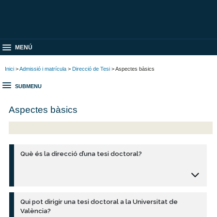
MENÚ
Inici
>
Admissió i matrícula
>
Direcció de Tesi
> Aspectes bàsics
SUBMENU
Aspectes bàsics
Què és la direcció d’una tesi doctoral?
Qui pot dirigir una tesi doctoral a la Universitat de
València?