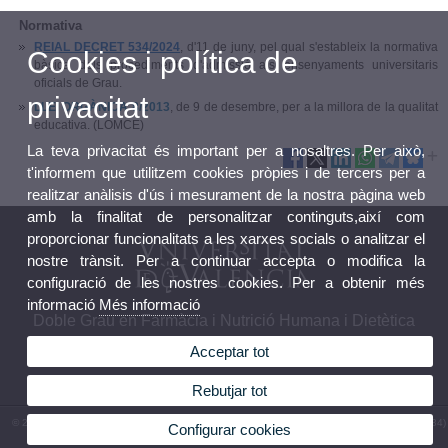
Normativa
REIAL DECRET 534/2024
, d'11 de juny, pel qual s'estableix la normativa
Cookies i política de
bàsica dels procediments d'admissió als ensenyaments universitaris
oficials de Grau.
privacitat
LLEI ORGÀNICA 8/2013
, de 9 de desembre, per a la millora de la qualitat
educativa. (LOMCE)
La teva privacitat és important per a nosaltres. Per això,
t'informem que utilitzem cookies pròpies i de tercers per a
realitzar anàlisis d'ús i mesurament de la nostra pàgina web
amb la finalitat de personalitzar continguts,així com
proporcionar funcionalitats a les xarxes socials o analitzar el
nostre trànsit. Per a continuar accepta o modifica la
configuració de les nostres cookies. Per a obtenir més
informació
Més informació
Doble Grau en Farmàcia i Nutrició Humana i Dietètica
Acceptar tot
Rebutjar tot
© 2026 UV. - Av. de Vicent Andrés Estellés, 22, 46100 Burjassot. València. Espanya. Tel (+34)
Configurar cookies
963 86 41 00