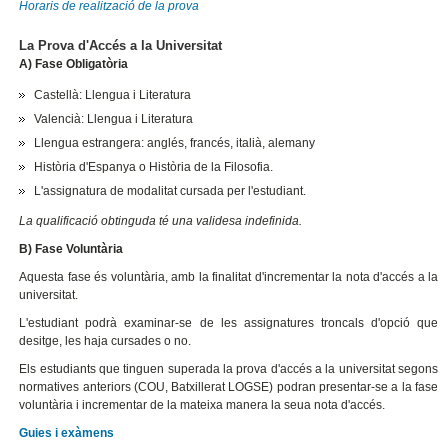
Horaris de realització de la prova
La Prova d'Accés a la Universitat
A) Fase Obligatòria
Castellà: Llengua i Literatura
Valencià: Llengua i Literatura
Llengua estrangera: anglés, francés, italià, alemany
Història d'Espanya o Història de la Filosofia.
L'assignatura de modalitat cursada per l'estudiant.
La qualificació obtinguda té una validesa indefinida.
B) Fase Voluntària
Aquesta fase és voluntària, amb la finalitat d'incrementar la nota d'accés a la
universitat.
L'estudiant podrà examinar-se de les assignatures troncals d'opció que
desitge, les haja cursades o no.
Els estudiants que tinguen superada la prova d'accés a la universitat segons
normatives anteriors (COU, Batxillerat LOGSE) podran presentar-se a la fase
voluntària i incrementar de la mateixa manera la seua nota d'accés.
Guies i exàmens