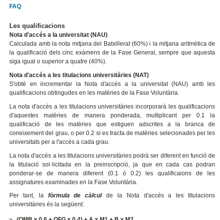
FAQ
Les qualificacions
Nota d'accés a la universitat (NAU)
Calculada amb la nota mitjana del Batxillerat (60%) i la mitjana aritmètica de
la qualificació dels cinc exàmens de la Fase General, sempre que aquesta
siga igual o superior a quatre (40%).
Nota d'accés a les titulacions universitàries (NAT)
S'obté en incrementar la Nota d'accés a la universitat (NAU) amb les
qualificacions obtingudes en les matèries de la Fase Voluntària.
La nota d'accés a les titulacions universitàries incorporarà les qualificacions
d'aquestes matèries de manera ponderada, multiplicant per 0.1 la
qualificació de les matèries que estiguen adscrites a la branca de
coneixement del grau, o per 0.2 si es tracta de matèries selecionades per les
universitats per a l'accés a cada grau.
La nota d'accés a les titulacions universitàries podrà ser diferent en funció de
la titulació sol·licitada en la preinscripció, ja que en cada cas podran
ponderar-se de manera diferent (0.1 ó 0.2) les qualificaions de les
assignatures examinades en la Fase Voluntària.
Per tant, la
fòrmula de càlcul
de la Nota d'accés a les titulacions
universitàries és la següent:
(QMB x 0.6 + QFG x 0.4) + A x M1 + B x M2