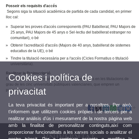
Posseir els requisits d'accés
Segons siga la situació acadèmica de partida de cada candidat, en primer
lloc cal:
Superar les proves d'accés corresponents (PAU Batxillerat, PAU Majors de
25 anys, PAU Majors de 45 anys o Sel·lectiu del batxillerat estranger no
comunitari), o bé
Obtenir l'acreditació d'accés (Majors de 40 anys, batxillerat de sistemes
educatius de la UE), o bé
Tindre la titulació necessària per a l'accés (Cicles Formatius o titulació
universitària).
Realitzar la Preinscripció
Cookies i política de
Emplenar i lliurar el formulari de sol·licitud de places en les titulacions de
grau de les cinc universitats públiques valencianes, que empren un
privacitat
procediment unificat.
La teva privacitat és important per a nosaltres. Per això,
t'informem que utilitzem cookies pròpies i de tercers per a
realitzar anàlisis d'ús i mesurament de la nostra pàgina web
amb la finalitat de personalitzar continguts,així com
proporcionar funcionalitats a les xarxes socials o analitzar el
nostre trànsit. Per a continuar accepta o modifica la