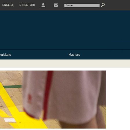
ENGLISH
DIRECTORI
USER
ctivitats
Màsters