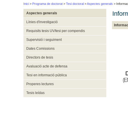
Inici
>
Programa de doctorat
>
Tesi doctoral
>
Aspectes generals
> Informac
Infor
Aspectes generals
Línies d'investigació
Informac
Requisits tesis UV/tesi per compendis
Supervisió i seguiment
Dates Comissions
Directors de tesis
Avaluació acte de defensa
Tesi en informació pública
Properes lectures
Tesis leídas