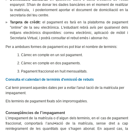
espanyol. S'han de donar les dades bancàries en el moment de realitzar
la matrícula, i posteriorment aportar el document de domiciliació en la
secretaria del teu centre.
Targeta de crèdit:
el pagament es farà en la plataforma de pagament
"online" de la seu electrònica. L'estudiant rebrà avís per qualsevol dels
mitjans electrònics disponibles: correu electrònic, aplicació de mòbil i
Secretaria Virtual, i podrà consultar el rebut emès i abonar-ho.
Per a ambdues formes de pagament es pot triar el nombre de terminis:
1. Càrrec en compte en un sol pagament.
2. Càrrec en compte en dos pagaments.
3. Pagament fraccionat en huit mensualitats.
Consulta el calendari de terminis d'emissió de rebuts
Cal tenir present aquestes dates per a evitar l'anul·lació de la matrícula per
impagament.
Els terminis de pagament fixats són improrrogables.
Conseqüències de l’impagament
L’impagament de la matrícula o d’algun dels terminis, en el cas de pagament
fraccionat, comportarà l’anul•lació de la matrícula, sense dret a cap
reintegrament de les quantitats que s’hagen abonat. En aquest cas, la