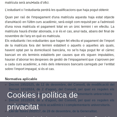
matrícula serà anul•lada d’ofici.
L’estudiant o l’estudianta perdrà les qualificacions que haja pogut obtenir.
Quan per raó de l'impagament d'una matrícula aquesta haja estat objecte
d'anul•lació en l'últim curs acadèmic, serà exigit com requisit per a l'admissió
d'una nova matrícula el pagament total en un únic termini i en efectiu. La
matrícula haurà d'estar abonada, o si és el cas, anul·lada, abans del final de
novembre de l'any en què es matricula.
Els estudiants i les estudiantes que hagen fet efectiu el pagament de l’import
de la matrícula fora del termini establert o aquells o aquelles als quals,
havent optat per la domiciliació bancària, no se’ls haja pogut fer el càrrec
bancari en els terminis establerts per causes que els siguen imputables,
hauran d’abonar les despeses de gestió de l’impagament que s’aproven per
a cada curs acadèmic, a més dels interessos bancaris carregats per l’entitat
sobre l’import impagat, si és el cas.
Normativa aplicable
Decret 195/2025, de 12 de desembre, del Consell, de modificació del
Decret 101/2024, de 2 d'agost, del Consell, pel qual es regulen els
Cookies i política de
preus públics dels servicis acadèmics i complementaris universitaris
Decret 101/2024, de 2 d'agost, del Consell, pel qual es regulen els
privacitat
preus públics de servicis acadèmics i complementaris universitaris.
Llei de Taxes 20/2017, de 28 de desembre, de la Generalitat.