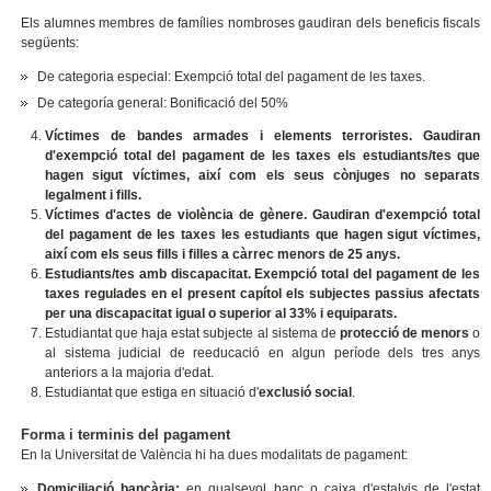
Els alumnes membres de famílies nombroses gaudiran dels beneficis fiscals
següents:
De categoria especial: Exempció total del pagament de les taxes.
De categoría general: Bonificació del 50%
Víctimes de bandes armades i elements terroristes.
Gaudiran
d'exempció total del pagament de les taxes els estudiants/tes que
hagen sigut víctimes, així com els seus cònjuges no separats
legalment i fills.
Víctimes d'actes de violència de gènere.
Gaudiran d'exempció total
del pagament de les taxes les estudiants que hagen sigut víctimes,
així com els seus fills i filles a càrrec menors de 25 anys.
Estudiants/tes amb discapacitat.
Exempció total del pagament de les
taxes regulades en el present capítol els subjectes passius afectats
per una discapacitat igual o superior al 33% i equiparats.
Estudiantat que haja estat subjecte al sistema de
protecció de menors
o
al sistema judicial de reeducació en algun període dels tres anys
anteriors a la majoria d'edat.
Estudiantat que estiga en situació d'
exclusió social
.
Forma i terminis del pagament
En la Universitat de València hi ha dues modalitats de pagament:
Domiciliació bancària:
en qualsevol banc o caixa d'estalvis de l'estat