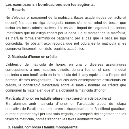
Les exempcions i bonificacions son les següents:
Becaris
No s'efectua el pagament de la matrícula (taxes acadèmiques per activitat
docent) fins que no siga denegada, només s'emet un rebut de becari que
inclou les taxes administratives, i si escau, l'import de segones i posteriors
matrícules que no estiga cobert per la beca. En el moment de la matrícula,
es triarà la forma i terminis de pagament, per al cas que la beca no siga
concedida. No obstant açò, recorda que pot cobrar-se la matrícula si es
comprova l'incompliment dels requisits acadèmics.
Matrícula d’honor en crèdits
L'obtenció de matrícula de honor, en una o diverses assignatures
corresponents a uns mateixos estudis, donarà lloc en el curs immediat
posterior a una bonificació en la matrícula del dit any equivalent a l'import del
nombre d'estes assignatures. En el cas dels ensenyaments estructurats en
crèdits, la bonificació s'efectuarà sobre el mateix nombre de crèdits que
componen la matèria en què s'haja obtingut la matrícula d'honor.
Matrícula d'honor en batxillerat/premi extraordinari de batxillerat
Els alumnes amb matrícula d’honor en l’avaluació global de l'etapa
educativa de Batxillerat o amb premi extraordinari en el Batxillerat gaudiran,
durant el primer any i per una sola vegada, d’exempció del pagament de les
taxes de matrícula, només s'abonen les taxes administratives.
Família nombrosa i familia monoparental