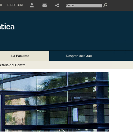
SH
DIRECTORI
USER
La Facultat
Després del Grau
etaria del Centre