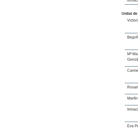
Inmac
Unitat de
Victor
Begoñ
Mª Ma
Gonzá
Carme
Rosan
Martín
Inmac
Eva P