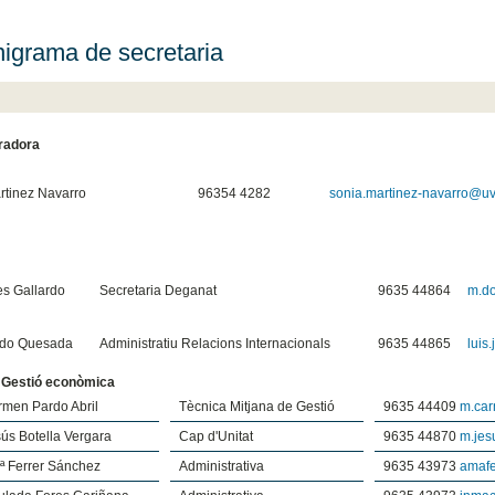
igrama de secretaria
radora
rtinez Navarro
96354 4282
sonia.martinez-navarro@uv
es Gallardo
Secretaria Deganat
9635 44864
m.do
ado Quesada
Administratiu Relacions Internacionals
9635 44865
luis
e Gestió econòmica
rmen Pardo Abril
Tècnica Mitjana de Gestió
9635 44409
m.ca
ús Botella Vergara
Cap d'Unitat
9635 44870
m.jes
ª Ferrer Sánchez
Administrativa
9635 43973
amaf