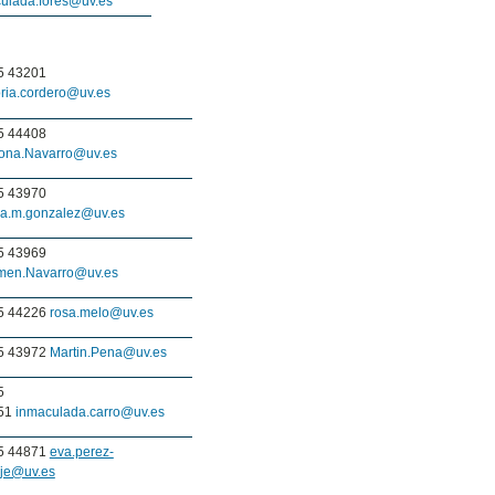
ulada.fores@uv.es
5 43201
oria.cordero@uv.es
5 44408
ona.Navarro@uv.es
5 43970
ia.m.gonzalez@uv.es
5 43969
men.Navarro@uv.es
5 44226
rosa.melo@uv.es
5 43972
Martin.Pena@uv.es
5
51
inmaculada.carro@uv.es
5 44871
eva.perez-
je@uv.es