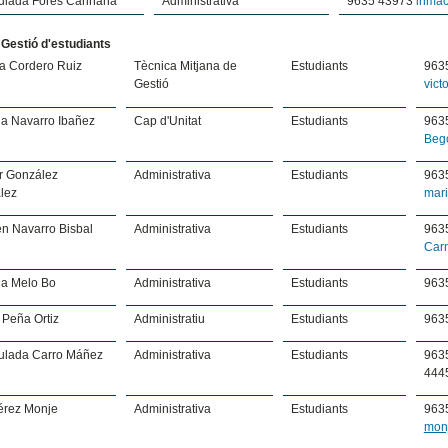
ulada Fores Cariñana
Administrativa
9635 43973
inmac
 Gestió d'estudiants
ia Cordero Ruiz
Tècnica Mitjana de
Estudiants
963
Gestió
vict
a Navarro Ibañez
Cap d'Unitat
Estudiants
963
Beg
r González
Administrativa
Estudiants
963
lez
mar
n Navarro Bisbal
Administrativa
Estudiants
963
Car
a Melo Bo
Administrativa
Estudiants
963
 Peña Ortiz
Administratiu
Estudiants
963
ulada Carro Máñez
Administrativa
Estudiants
963
444
érez Monje
Administrativa
Estudiants
963
mon