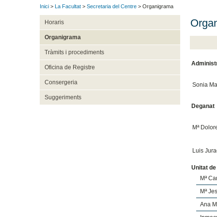
Inici
>
La Facultat
>
Secretaria del Centre
> Organigrama
Organ
Horaris
Organigrama
Tràmits i procediments
Administ
Oficina de Registre
Consergeria
Sonia Ma
Suggeriments
Deganat
Mª Dolor
Luis Jur
Unitat d
Mª Ca
Mª Jes
Ana M