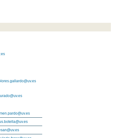
.es
lores.gallardo@uv.es
.jurado@uv.es
rmen.pardo@uv.es
us.botella@uv.es
esan@uv.es