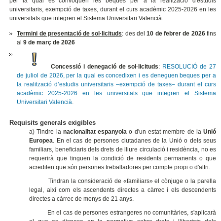
per la qual es convoquen les beques per a la realització d'estudis
universitaris, exempció de taxes, durant el curs acadèmic 2025-2026 en les
universitats que integren el Sistema Universitari Valencià
.
Termini de presentació de sol·licituds
: des del
10 de febrer de 2026
fins
al
9 de març de 2026
Concessió i denegació de sol·licituds
:
RESOLUCIÓ de 27
de juliol de 2026, per la qual es concedixen i es deneguen beques per a
la realització d’estudis universitaris –exempció de taxes– durant el curs
acadèmic 2025-2026 en les universitats que integren el Sistema
Universitari Valencià
.
Requisits generals exigibles
a) Tindre la
nacionalitat espanyola
o d'un estat membre de la
Unió
Europea
. En el cas de persones ciutadanes de la Unió o dels seus
familiars, beneficiaris dels drets de lliure circulació i residència, no es
requerirà que tinguen la condició de residents permanents o que
acrediten que són persones treballadores per compte propi o d'altri.
Tindran la consideració de «familiars» el cònjuge o la parella
legal, així com els ascendents directes a càrrec i els descendents
directes a càrrec de menys de 21 anys.
En el cas de persones estrangeres no comunitàries, s'aplicarà