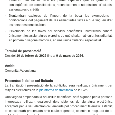
formaran part de la beca els preus especials que es generen a
conseqüència de convalidacions, reconeixement o adaptacions d'estudis,
assignatures o crèdits
S'entendran excloses de l'import de la beca les exempcions i
bonificacions del pagament de les esmentades taxes a què tinguen dret
les persones beneficiàries.
L'exempció de les taxes per servicis acadèmics universitaris cobrirà
únicament les assignatures o crèdits de què s'haja matriculat l'estudiantat,
en primera o segona matrícula, en una única titulació i especialitat.
Termini de presentació
Des del
10 de febrer de 2026
fins al
9 de març de 2026
.
Àmbit
Comunitat Valenciana
Presentació de les sol·licituds
La tramitació i presentació de la sol·licitud serà realitzada únicament per
mitjans electrònics en la
plataforma de tramitació
de la GVA.
Una vegada emplenada la sol·licitud telemàtica, serà signada per la persona
interessada utilitzant qualsevol dels sistemes de signatura electrònica
acceptats per la seu electrònica i enviada pel procediment telemàtic establit;
es considerarà presentada amb caràcter general, obtenint el resguard de la