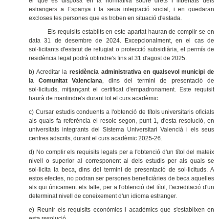
el que es disposa en la normativa sobre drets i llibertats dels
estrangers a Espanya i la seua integració social, i en quedaran
excloses les persones que es troben en situació d'estada.
Els requisits establits en este apartat hauran de complir-se en
data 31 de desembre de 2024. Excepcionalment, en el cas de
sol·licitants d'estatut de refugiat o protecció subsidiària, el permís de
residència legal podrà obtindre's fins al 31 d'agost de 2025.
b) Acreditar la
residència administrativa en qualsevol municipi de
la Comunitat Valenciana
, dins del termini de presentació de
sol·licituds, mitjançant el certificat d'empadronament. Este requisit
haurà de mantindre's durant tot el curs acadèmic.
c) Cursar estudis conduents a l'obtenció de títols universitaris oficials
als quals fa referència el resolc segon, punt 1, d'esta resolució, en
universitats integrants del Sistema Universitari Valencià i els seus
centres adscrits, durant el curs acadèmic 2025-26.
d) No complir els requisits legals per a l'obtenció d'un títol del mateix
nivell o superior al corresponent al dels estudis per als quals se
sol·licita la beca, dins del termini de presentació de sol·licituds. A
estos efectes, no podran ser persones beneficiàries de beca aquelles
als qui únicament els falte, per a l'obtenció del títol, l'acreditació d'un
determinat nivell de coneixement d'un idioma estranger.
e) Reunir els requisits econòmics i acadèmics que s'establixen en
esta resolució.