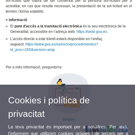
sol·licitud que haurà de ser conservat per la persona sol·licitant per a
acreditar, en cas que resulte necessari, la presentació de la sol·licitud en el
termini i forma establits.
+ informació
El
punt d’accés a la tramitació electrònica
és la seu electrònica de la
Generalitat, accessible en l’adreça web:
https://sede.gva.es
.
L’accés directe a este tràmit estarà disponible en l’enllaç
següent:
https://www.gva.es/va/inicio/procedimientos?
id_proc=265&version=amp
Per a més informació, pregunta'ns:
Cookies i política de
privacitat
Beques
La teva privacitat és important per a nosaltres. Per això,
t'informem que utilitzem cookies pròpies i de tercers per a