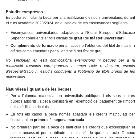
Estudis compresos
Es podrà sol·licitar la beca per a la realització d’estudis universitaris, durant
el curs acadèmic 2023/2024, en qualsevol de les ensenyances següents:
Ensenyances universitàries adaptades a l’Espai Europeu d’Educació
Superior conduents a títols oficials de
grau
i de
màster universitari
.
Complements de formació
per a l’accés o l’obtenció del títol de màster i
crèdits complementaris per a l'obtenció del títol de grau.
No s'inclouen en esta convocatòria exempcions ni beques per a la
realització d'estudis corresponents a tercer cicle o doctorat, estudis
d'especialització ni estudis conduents a l'obtenció de títols propis de les
universitats.
Naturalesa i quantia de les beques
Per a l'alumnat matriculat en universitats públiques i els seus centres
públics adscrits, la beca consistirà en l'exempció del pagament de l'import
dels crèdits matriculats.
En tots els casos la beca només abastarà els crèdits matriculats per
l’estudiant en
primera
i/o
segona matrícula
.
No formaran part de la beca de matrícula els crèdits que excedisquen el
mínim necessari per a obtindre la titulació de què es tracte. Tampoc