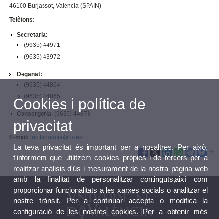
46100 Burjassot, València (SPAIN)
Telèfons:
Secretaria:
(9635) 44971
(9635) 43972
Deganat:
(9635) 44864
(9635) 44865
Cookies i política de
Consergeria
: (9635) 44873
privacitat
E-mail:
fac.farmacia@uv.es
La teva privacitat és important per a nosaltres. Per això,
t'informem que utilitzem cookies pròpies i de tercers per a
realitzar anàlisis d'ús i mesurament de la nostra pàgina web
amb la finalitat de personalitzar continguts,així com
proporcionar funcionalitats a les xarxes socials o analitzar el
nostre trànsit. Per a continuar accepta o modifica la
configuració de les nostres cookies. Per a obtenir més