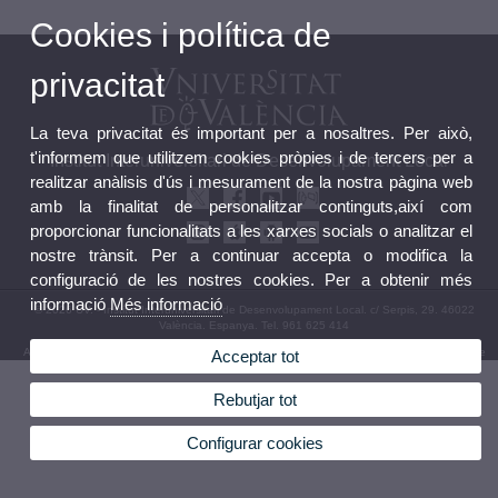
Cookies i política de
privacitat
La teva privacitat és important per a nosaltres. Per això,
t'informem que utilitzem cookies pròpies i de tercers per a
Institut Interuniversitari de Desenvolupament Local
realitzar anàlisis d'ús i mesurament de la nostra pàgina web
amb la finalitat de personalitzar continguts,així com
proporcionar funcionalitats a les xarxes socials o analitzar el
nostre trànsit. Per a continuar accepta o modifica la
configuració de les nostres cookies. Per a obtenir més
informació
Més informació
© 2026 UV. - Institut Interuniversitari de Desenvolupament Local. c/ Serpis, 29. 46022
València. Espanya. Tel. 961 625 414
Avís legal
|
Accessibilitat
|
Política privacitat
|
Cookies
|
Transparència
|
Bústia de contacte
Acceptar tot
Rebutjar tot
Configurar cookies