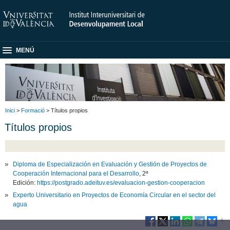
MENÚ
Inici
>
Formació
> Títulos propios
Títulos propios
Diploma de Especialización en Evaluación y Gestión de Proyectos de
Cooperación Internacional para el Desarrollo
, 2ª
Edición:
https://postgrado.adeituv.es/evaluacion-gestion-cooperacion
Experto Universitario en Proyectos de Economía Circular en el sector del
agua