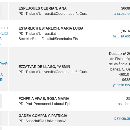
ESPLUGUES CEBRIAN, ANA
(9638
PDI-Titular d'Universitat
Coordinador/a Curs
ana.espl
ESTARLICH ESTARLICH, MARIA LUISA
(9616
PDI-Titular d'Universitat
m.luisa.es
Secretari/a de Facultat/Secretari/a Ets
Despatx nº 2
de Fisioteràp
de València.
EZZATVAR DE LLAGO, YASMIN
Ibáñez. C/ Ga
PDI-Titular d'Universitat
Coordinador/a Curs
46010 
963
yasmin.ez
FONFRIA VIVAS, ROSA MARIA
2
PDI-Prof. Permanent Laboral Ppl
rosa.fon
GADEA COMPANY, PATRICIA
patricia.
PDI-Associat/Da Universitari/A