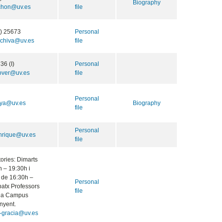
Biography
rchon@uv.es
file
) 25673
Personal
.chiva@uv.es
file
36 (I)
Personal
over@uv.es
file
Personal
ya@uv.es
Biography
file
Personal
nrique@uv.es
file
tories: Dimarts
 – 19:30h i
 de 16:30h –
Personal
atx Professors
file
ria Campus
nyent.
a-gracia@uv.es