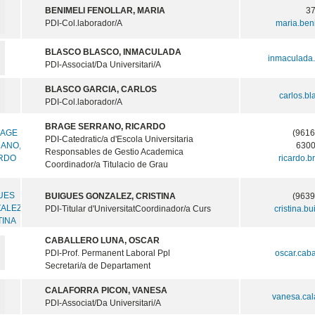
BENIMELI FENOLLAR, MARIA
3
PDI-Col.laborador/A
maria.ben
BLASCO BLASCO, INMACULADA
inmaculada
PDI-Associat/Da Universitari/A
BLASCO GARCIA, CARLOS
carlos.b
PDI-Col.laborador/A
BRAGE SERRANO, RICARDO
(9616
PDI-Catedratic/a d'Escola Universitaria
630
Responsables de Gestio Academica
ricardo.
Coordinador/a Titulacio de Grau
BUIGUES GONZALEZ, CRISTINA
(9639
PDI-Titular d'Universitat
Coordinador/a Curs
cristina.b
CABALLERO LUNA, OSCAR
PDI-Prof. Permanent Laboral Ppl
oscar.cab
Secretari/a de Departament
CALAFORRA PICON, VANESA
vanesa.cal
PDI-Associat/Da Universitari/A