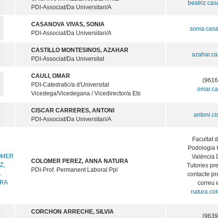
beatriz.ca
PDI-Associat/Da Universitari/A
CASANOVA VIVAS, SONIA
sonia.cas
PDI-Associat/Da Universitari/A
CASTILLO MONTESINOS, AZAHAR
azahar.ca
PDI-Associat/Da Universitat
CAULI, OMAR
(9616
PDI-Catedratic/a d'Universitat
omar.ca
Vicedega/Vicedegana / Vicedirector/a Ets
CISCAR CARRERES, ANTONI
antoni.c
PDI-Associat/Da Universitari/A
Facultat d
Podologia U
València 
COLOMER PEREZ, ANNA NATURA
Tutories pr
PDI-Prof. Permanent Laboral Ppl
contacte pr
correu e
natura.co
CORCHON ARRECHE, SILVIA
(9639