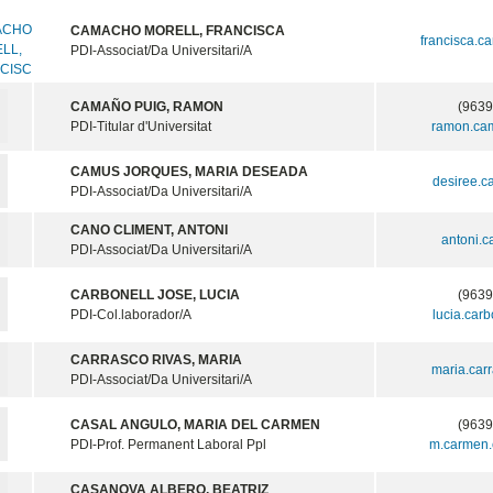
CAMACHO MORELL, FRANCISCA
francisca.
PDI-Associat/Da Universitari/A
CAMAÑO PUIG, RAMON
(9639
PDI-Titular d'Universitat
ramon.ca
CAMUS JORQUES, MARIA DESEADA
desiree.
PDI-Associat/Da Universitari/A
CANO CLIMENT, ANTONI
antoni.
PDI-Associat/Da Universitari/A
CARBONELL JOSE, LUCIA
(9639
PDI-Col.laborador/A
lucia.car
CARRASCO RIVAS, MARIA
maria.car
PDI-Associat/Da Universitari/A
CASAL ANGULO, MARIA DEL CARMEN
(9639
PDI-Prof. Permanent Laboral Ppl
m.carmen.
CASANOVA ALBERO, BEATRIZ