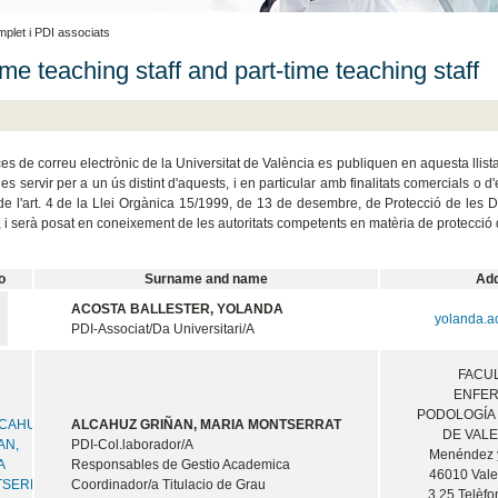
plet i PDI associats
ime teaching staff and part-time teaching staff
es de correu electrònic de la Universitat de València es publiquen en aquesta llista
-les servir per a un ús distint d'aquests, i en particular amb finalitats comercials
 de l'art. 4 de la Llei Orgànica 15/1999, de 13 de desembre, de Protecció de les 
 i serà posat en coneixement de les autoritats competents en matèria de protecció
o
Surname and name
Ad
ACOSTA BALLESTER, YOLANDA
yolanda.a
PDI-Associat/Da Universitari/A
FACU
ENFER
PODOLOGÍA
ALCAHUZ GRIÑAN, MARIA MONTSERRAT
DE VALE
PDI-Col.laborador/A
Menéndez y
Responsables de Gestio Academica
46010 Vale
Coordinador/a Titulacio de Grau
3.25 Telèf