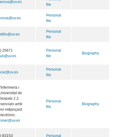
sanova@uv.es
file
Personal
anova@uv.es
file
Personal
stillo@uv.es
file
) 25671
Personal
Biography
uli@uv.es
file
Personal
iscar@uv.es
file
'Infermeria i
niversitat de
Despatx 2.2.
Personal
esencials amb
Biography
file
evi mitjançant
lectrònic.
lomer@uv.es
) 83153
Personal