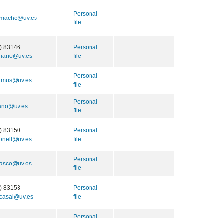
Personal
camacho@uv.es
file
) 83146
Personal
mano@uv.es
file
Personal
camus@uv.es
file
Personal
cano@uv.es
file
) 83150
Personal
bonell@uv.es
file
Personal
rasco@uv.es
file
) 83153
Personal
casal@uv.es
file
Personal