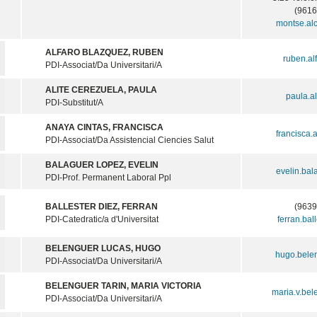
(9616
montse.al
ALFARO BLAZQUEZ, RUBEN
ruben.al
PDI-Associat/Da Universitari/A
ALITE CEREZUELA, PAULA
paula.a
PDI-Substitut/A
ANAYA CINTAS, FRANCISCA
francisca
PDI-Associat/Da Assistencial Ciencies Salut
BALAGUER LOPEZ, EVELIN
evelin.ba
PDI-Prof. Permanent Laboral Ppl
BALLESTER DIEZ, FERRAN
(9639
PDI-Catedratic/a d'Universitat
ferran.bal
BELENGUER LUCAS, HUGO
hugo.bele
PDI-Associat/Da Universitari/A
BELENGUER TARIN, MARIA VICTORIA
maria.v.be
PDI-Associat/Da Universitari/A