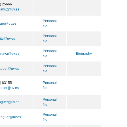
) 25666
cahuz@uv.es
Personal
faro@uv.es
file
Personal
lite@uv.es
file
Personal
.anaya@uv.es
Biography
file
Personal
laguer@uv.es
file
) 83155
Personal
lester@uv.es
file
Personal
nguer@uv.es
file
Personal
lenguer@uv.es
file