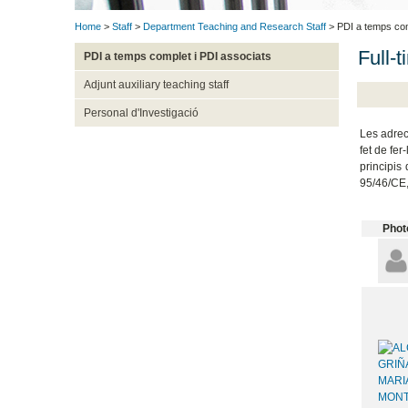
Home
>
Staff
>
Department Teaching and Research Staff
> PDI a temps com
Full-t
PDI a temps complet i PDI associats
Adjunt auxiliary teaching staff
Personal d'Investigació
Les adrec
fet de fer
principis
95/46/CE,
Phot