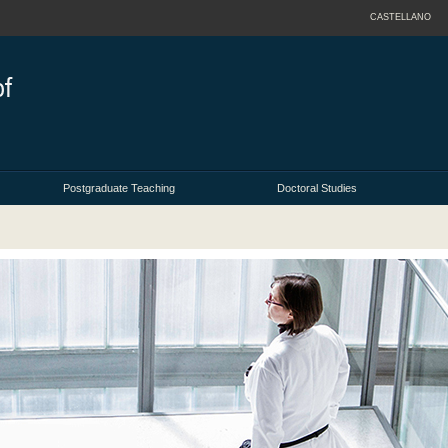
CASTELLANO
Postgraduate Teaching
Doctoral Studies