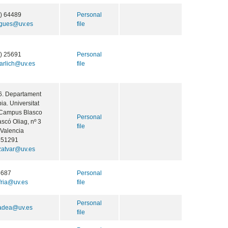
) 64489
Personal
ugues@uv.es
file
) 25691
Personal
tarlich@uv.es
file
6. Departament
ia. Universitat
 Campus Blasco
Personal
scó Oliag, nº 3
file
Valencia
851291
zatvar@uv.es
5687
Personal
fria@uv.es
file
Personal
gadea@uv.es
file