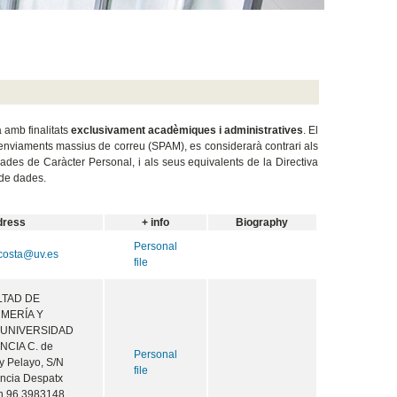
 amb finalitats
exclusivament acadèmiques i administratives
. El
 o d'enviaments massius de correu (SPAM), es considerarà contrari als
Dades de Caràcter Personal, i als seus equivalents de la Directiva
 de dades.
dress
+ info
Biography
Personal
costa@uv.es
file
LTAD DE
MERÍA Y
 UNIVERSIDAD
NCIA C. de
Personal
 Pelayo, S/N
file
ncia Despatx
on 96 3983148