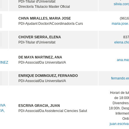
PDI-Titular d'Universitat
silvia.co
Director/a Titulacio Master Oficial
CHIVA MIRALLES, MARIA JOSE
(9616
PDI-Ajudant Doctor/A
Coordinador/a Curs
maria.jose
CHOVER SIERRA, ELENA
837
PDI-Titular d'Universitat
elena.ch
DE MAYA MARTINEZ, ANA
ana.ma
PDI-Associat/Da Universitari/A
ENRIQUE DOMINGUEZ, FERNANDO
fernando.e
PDI-Associat/Da Universitari/A
Horari de tu
de 18:00h
Divendres
ESCRIVA GRACIA, JUAN
18:00h. Desp
PDI-Associat/Da Assistencial Ciencies Salut
Inferme
Onti
juan.escriv