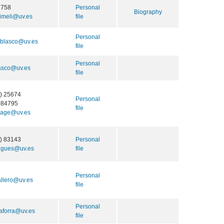
7758
Personal
Biography
imeli@uv.es
file
Personal
.blasco@uv.es
file
Personal
lasco@uv.es
file
) 25674
Personal
084795
file
brage@uv.es
) 83143
Personal
uigues@uv.es
file
Personal
allero@uv.es
file
Personal
aforra@uv.es
file