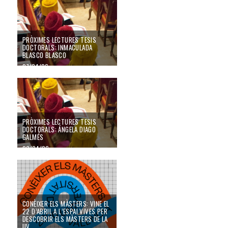
PRÒXIMES LECTURES TESIS
DOCTORALS: INMACULADA
BLASCO BLASCO
27/04/26
PRÒXIMES LECTURES TESIS
DOCTORALS: ÁNGELA DIAGO
GALMÉS
20/04/26
Conèixer els màsters: vine el 22 d’abril a l’Espai Vives per descobrir els màs
CONÈIXER ELS MÀSTERS: VINE EL
22 D’ABRIL A L’ESPAI VIVES PER
DESCOBRIR ELS MÀSTERS DE LA
UV