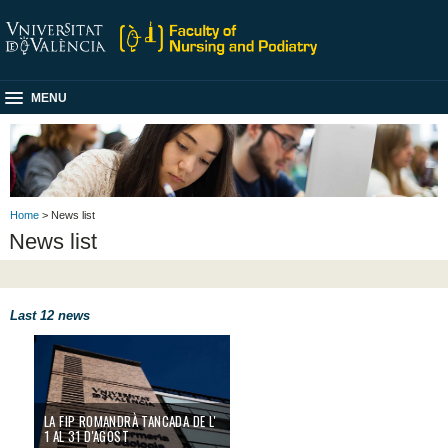
MENU
Home
> News list
News list
Last 12 news
LA FIP ROMANDRÀ TANCADA DE L'
1 AL 31 D'AGOST