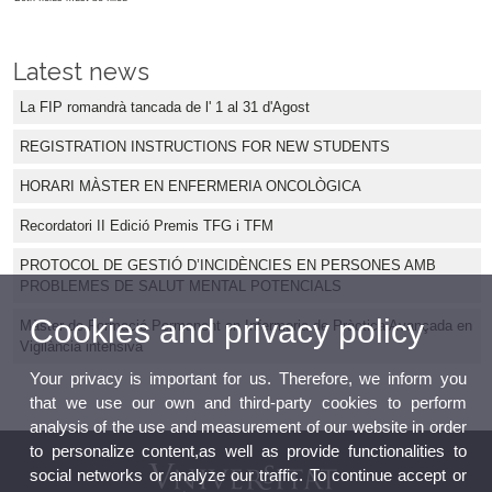
Latest news
La FIP romandrà tancada de l' 1 al 31 d'Agost
REGISTRATION INSTRUCTIONS FOR NEW STUDENTS
HORARI MÀSTER EN ENFERMERIA ONCOLÒGICA
Recordatori II Edició Premis TFG i TFM
PROTOCOL DE GESTIÓ D’INCIDÈNCIES EN PERSONES AMB
PROBLEMES DE SALUT MENTAL POTENCIALS
Cookies and privacy policy
Màster de Formació Permanent en Infermeria de Pràctica Avançada en
Vigilància intensiva
Your privacy is important for us. Therefore, we inform you
that we use our own and third-party cookies to perform
analysis of the use and measurement of our website in order
to personalize content,as well as provide functionalities to
social networks or analyze our traffic. To continue accept or