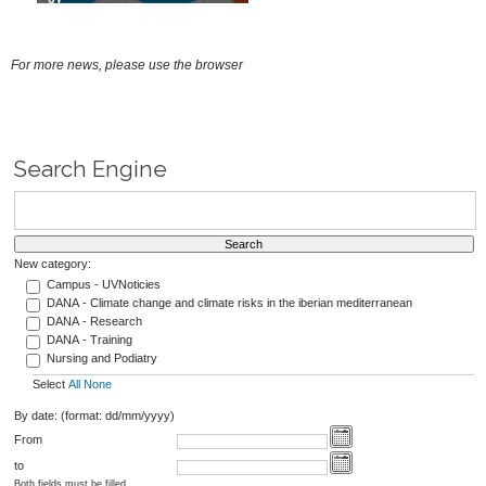
16/04/26
For more news, please use the browser
Search Engine
New category:
Campus - UVNoticies
DANA - Climate change and climate risks in the iberian mediterranean
DANA - Research
DANA - Training
Nursing and Podiatry
Select
All
None
By date: (format: dd/mm/yyyy)
From
to
Both fields must be filled