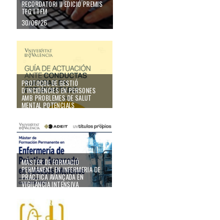
RECORDATORI II EDICIÓ PREMIS
TFG I TFM
30/06/26
PROTOCOL DE GESTIÓ D’INCIDÈNCIES EN PERSONES AMB PROBLEME
PROTOCOL DE GESTIÓ
D’INCIDÈNCIES EN PERSONES
AMB PROBLEMES DE SALUT
MENTAL POTENCIALS
25/06/26
Màster de Formació Permanent en Infermeria de Pràctica Avançada en Vigilà
MÀSTER DE FORMACIÓ
PERMANENT EN INFERMERIA DE
PRÀCTICA AVANÇADA EN
VIGILÀNCIA INTENSIVA
19/06/26