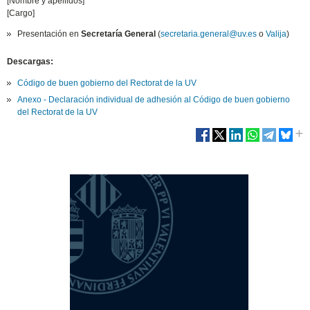
[Nombre y apellidos]
[Cargo]
Presentación en
Secretaría General
(
secretaria.general@uv.es
o
Valija
)
Descargas:
Código de buen gobierno del Rectorat de la UV
Anexo - Declaración individual de adhesión al Código de buen gobierno
del Rectorat de la UV