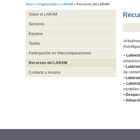
Inicio
>
Organización
>
LARAM
> Recursos del LARAM
Recu
Sobre el LARAM
Servicios
Equipos
Actualmen
Tarifas
Investiga
Participación en Intercomparaciones
• Labora
preparaci
Recursos del LARAM
• Labora
de centel
Contacto y Horario
• Labora
• Labora
centelleo
•
Despach
• Almacé