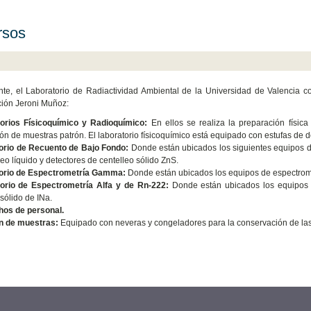
rsos
te, el Laboratorio de Radiactividad Ambiental de la Universidad de Valencia co
ción Jeroni Muñoz:
torios Físicoquímico y Radioquímico:
En ellos se realiza la preparación física
ón de muestras patrón. El laboratorio físicoquímico está equipado con estufas de 
torio de Recuento de Bajo Fondo:
Donde están ubicados los siguientes equipos d
leo líquido y detectores de centelleo sólido ZnS.
torio de Espectrometría Gamma:
Donde están ubicados los equipos de espectro
torio de Espectrometría Alfa y de Rn-222:
Donde están ubicados los equipos d
 sólido de INa.
os de personal.
n de muestras:
Equipado con neveras y congeladores para la conservación de las