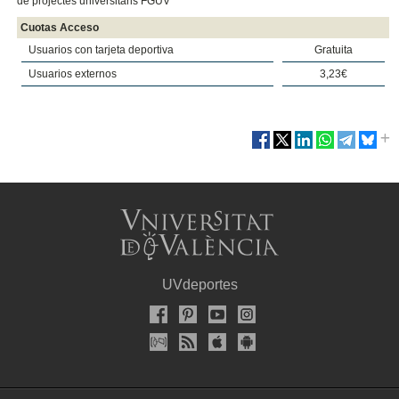
de projectes universitaris FGUV
Cuotas Acceso
Usuarios con tarjeta deportiva
Gratuita
Usuarios externos
3,23€
UVdeportes