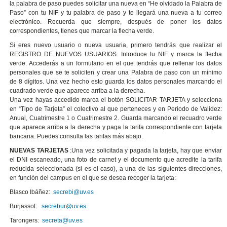
la palabra de paso puedes solicitar una nueva en “He olvidado la Palabra de
Paso” con tu NIF y tu palabra de paso y te llegará una nueva a tu correo
electrónico. Recuerda que siempre, después de poner los datos
correspondientes, tienes que marcar la flecha verde.
Si eres nuevo usuario o nueva usuaria, primero tendrás que realizar el
REGISTRO DE NUEVOS USUARIOS. Introduce tu NIF y marca la flecha
verde. Accederás a un formulario en el que tendrás que rellenar los datos
personales que se te soliciten y crear una Palabra de paso con un mínimo
de 8 dígitos. Una vez hecho esto guarda los datos personales marcando el
cuadrado verde que aparece arriba a la derecha.
Una vez hayas accedido marca el botón SOLICITAR TARJETA y selecciona
en “Tipo de Tarjeta” el colectivo al que perteneces y en Periodo de Validez:
Anual, Cuatrimestre 1 o Cuatrimestre 2. Guarda marcando el recuadro verde
que aparece arriba a la derecha y paga la tarifa correspondiente con tarjeta
bancaria. Puedes consulta las tarifas más abajo.
NUEVAS TARJETAS
:Una vez solicitada y pagada la tarjeta, hay que enviar
el DNI escaneado, una foto de carnet y el documento que acredite la tarifa
reducida seleccionada (si es el caso), a una de las siguientes direcciones,
en función del campus en el que se desea recoger la tarjeta:
Blasco Ibáñez:
secrebi@uv.es
Burjassot:
secrebur@uv.es
Tarongers:
secreta@uv.es