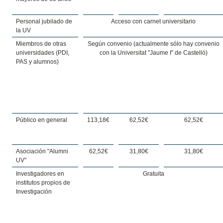
Personal jubilado de
Acceso con carnet universitario
la UV
Miembros de otras
Según convenio (actualmente sólo hay convenio
universidades (PDI,
con la Universitat "Jaume I" de Castelló)
PAS y alumnos)
Público en general
113,18€
62,52€
62,52€
Asociación "Alumni
62,52€
31,80€
31,80€
UV"
Investigadores en
Gratuita
institutos propios de
Investigación