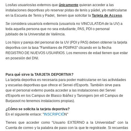
Los/las usuarios/as externos que
únicamente
quieran acceder a las
instalaciones deportivas y/o reservar pistas de tenis y pádel, y/o matricularse
en la Escuela de Tenis y Padel, tienen que solicitar la
Tarjeta de Acceso
.
Se considera usuario/a externo/a (usuario/a no VINCULAT/DA de la UV) a
toda aquella persona que no sea estudiante, PAS, PDI o personal
jubilado de la Universitat de València.
Los hijos y pareja del personal de la UV (PDI y PAS) deben obtener la tarjeta
deportiva con la tasa "Familiares de PDI/PAS" clicando en la flecha
REGISTRO DE NUEVOS USUARIOS. Los menores de edad tienen que estar
en posesión del DNI.
Para qué sirve la TARJETA DEPORTIVA?
La tarjeta deportiva es necesaria para poder matricularse en las actividades
y escuelas deportivas que ofrece el Servei d'Esports. También sirve para
que el personal externo pueda acceder a las instalaciones del Servei
d'Esports en los Campus de Blasco Ibáñez y Tarongers (en ell Campus de
Burjassot no tenemos instalacions propias).
¿Cómo se solicita la tarjeta deportiva?
En el siguiente enlace: "
INSCRIPCIÓ
N"
Tienes que acceder como “Usuario EXTERNO a la Universidad” con la
Cuenta de correo y la palabra de paso con la que te registraste. Si recuerdas