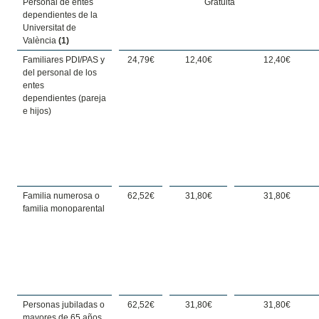
Personal de entes
Gratuita
dependientes de la
Universitat de
València
(1)
Familiares PDI/PAS y
24,79€
12,40€
12,40€
del personal de los
entes
dependientes (pareja
e hijos)
Familia numerosa o
62,52€
31,80€
31,80€
familia monoparental
Personas jubiladas o
62,52€
31,80€
31,80€
mayores de 65 años