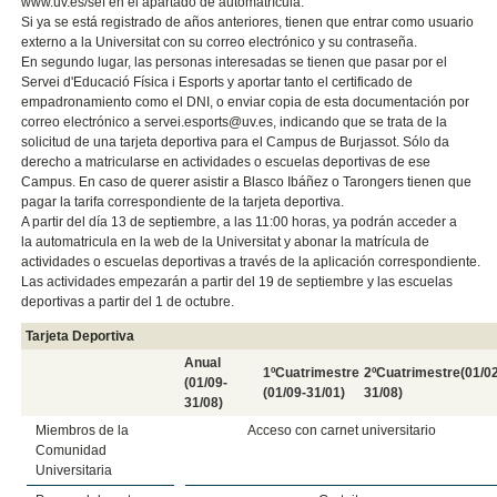
www.uv.es/sef en el apartado de automatrícula.
Si ya se está registrado de años anteriores, tienen que entrar como usuario
externo a la Universitat con su correo electrónico y su contraseña.
En segundo lugar, las personas interesadas se tienen que pasar por el
Servei d'Educació Física i Esports y aportar tanto el certificado de
empadronamiento como el DNI, o enviar copia de esta documentación por
correo electrónico a servei.esports@uv.es, indicando que se trata de la
solicitud de una tarjeta deportiva para el Campus de Burjassot. Sólo da
derecho a matricularse en actividades o escuelas deportivas de ese
Campus. En caso de querer asistir a Blasco Ibáñez o Tarongers tienen que
pagar la tarifa correspondiente de la tarjeta deportiva.
A partir del día 13 de septiembre, a las 11:00 horas, ya podrán acceder a
la automatricula en la web de la Universitat y abonar la matrícula de
actividades o escuelas deportivas a través de la aplicación correspondiente.
Las actividades empezarán a partir del 19 de septiembre y las escuelas
deportivas a partir del 1 de octubre.
Tarjeta Deportiva
Anual
1ºCuatrimestre
2ºCuatrimestre(01/0
(01/09-
(01/09-31/01)
31/08)
31/08)
Miembros de la
Acceso con carnet universitario
Comunidad
Universitaria