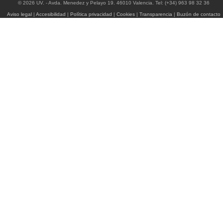
© 2026 UV. - Avda. Menedez y Pelayo 19. 46010 Valencia. Tel: (+34) 963 98 32 36
Aviso legal
|
Accesibilidad
|
Política privacidad
|
Cookies
|
Transparencia
|
Buzón de contacto