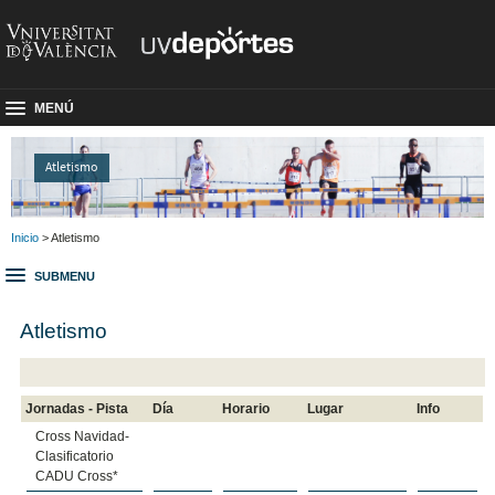
MENÚ
Atletismo
Inicio
> Atletismo
SUBMENU
Atletismo
Jornadas - Pista
Día
Horario
Lugar
Info
Cross Navidad-
Clasificatorio
CADU Cross*