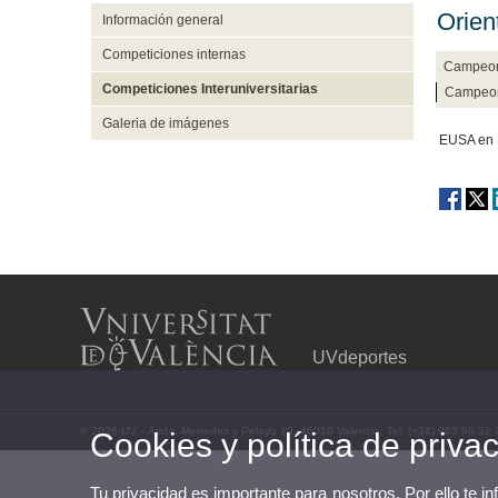
Orien
Información general
Competiciones internas
Campeona
Competiciones Interuniversitarias
Campeon
Galeria de imágenes
EUSA en S
UVdeportes
© 2026 UV. - Avda. Menedez y Pelayo 19. 46010 Valencia. Tel: (+34) 963 98 32 
Cookies y política de priva
Tu privacidad es importante para nosotros. Por ello te i