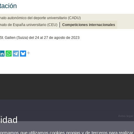
tación
to autonómico del deporte universitario (CADU)
ato de España universitario (CEU)
Competiciones internacionales
t. Gallen (Suiza) del 24 al 27 de agosto de 2023
36
Aviso legal
cidad
nformamos que utilizamos cookies propias y de terceros para realizar