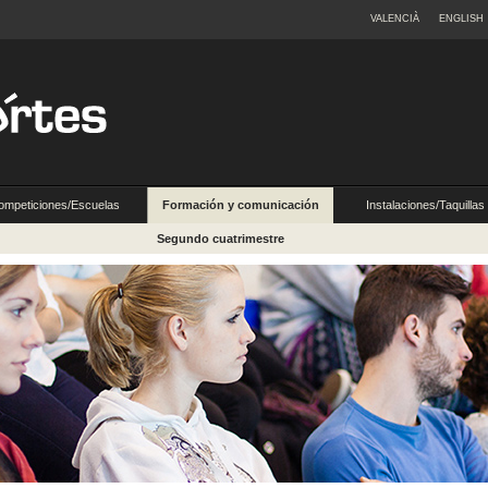
VALENCIÀ
ENGLISH
ompeticiones/Escuelas
Formación y comunicación
Instalaciones/Taquillas
Segundo cuatrimestre