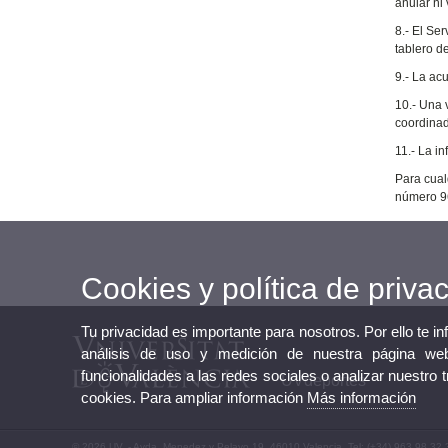
anular ni
8.- El Se
tablero d
9.- La ac
10.- Una v
coordinado
11.- La i
Para cual
número 9
Cookies y política de priva
Tu privacidad es importante para nosotros. Por ello te i
análisis de uso y medición de nuestra página web
funcionalidades a las redes sociales o analizar nuestro 
UVdeportes
cookies. Para ampliar información
Más información
© 2026 UV. - Avda. Menedez y Pelayo 19. 46010 Valencia. Tel: (+34) 963 98 32 