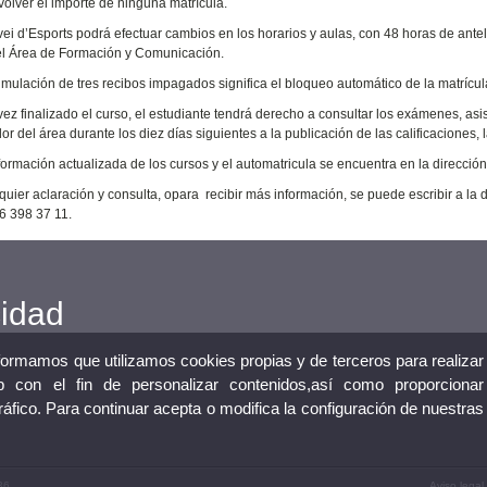
 volver el importe de ninguna matrícula.
rvei d’Esports podrá efectuar cambios en los horarios y aulas, con 48 horas de ante
el Área de Formación y Comunicación.
umulación de tres recibos impagados significa el bloqueo automático de la matrícul
ez finalizado el curso, el estudiante tendrá derecho a consultar los exámenes, asisten
r del área durante los diez días siguientes a la publicación de las calificaciones, l
nformación actualizada de los cursos y el automatricula se encuentra en la dirección
quier aclaración y consulta, opara recibir más información, se puede escribir a la d
6 398 37 11.
cidad
nformamos que utilizamos cookies propias y de terceros para realizar
 con el fin de personalizar contenidos,así como proporcionar
tráfico. Para continuar acepta o modifica la configuración de nuestras
36
Aviso legal