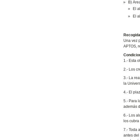
B) Áre
El a
El 
Recogida 
Una vez p
APTOS, rec
Condicio
1.- Esta 
2.- Los c
3.- La re
la Univer
4.- El pl
5.- Para l
además d
6.- Los a
los cubra
7.- Toda 
antes del