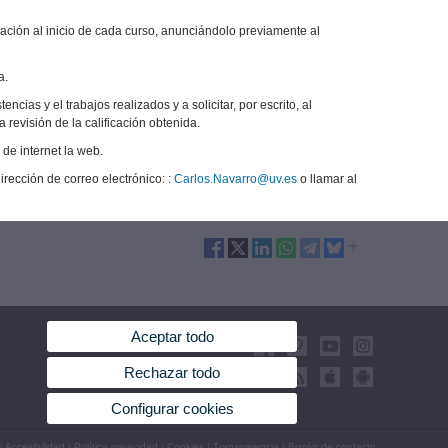
lación al inicio de cada curso, anunciándolo previamente al
a.
cias y el trabajos realizados y a solicitar, por escrito, al
a revisión de la calificación obtenida.
 de internet la web.
irección de correo electrónico: :
Carlos.Navarro@uv.es
o llamar al
Aceptar todo
Rechazar todo
Configurar cookies
|
Accesibilidad
|
Política privacidad
|
Cookies
|
Transparencia
|
Buzón de contacto