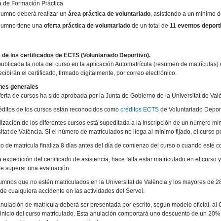
a de Formación Práctica
lumno deberá realizar un
área práctica de voluntariado
, asistiendo a un mínimo d
alumno tiene una
oferta práctica de voluntariado
de un total de 11
eventos deportiv
de los certificados de ECTS (Voluntariado Deportivo).
ublicada la nota del curso en la aplicación Automatrícula (resumen de matrículas) 
ibirán el certificado, firmado digitalmente, por correo electrónico.
nes generales
oferta de cursos ha sido aprobada por la Junta de Gobierno de la Universitat de Val
réditos de los cursos están reconocidos como
créditos ECTS
de Voluntariado Deport
alización de los diferentes cursos está supeditada a la inscripción de un número m
sitat de València. Si el número de matriculados no llega al mínimo fijado, el curso 
azo de matrícula finaliza 8 días antes del día de comienzo del curso o cuando esté c
a expedición del certificado de asistencia, hace falta estar matriculado en el curso
e superar una evaluación.
lumnos que no estén matriculados en la Universitat de València y los mayores de 
 de cualquiera accidente en las actividades del Servei.
anulación de matrícula deberá ser presentada por escrito, según modelo oficial, a
 inicio del curso matriculado. Esta anulación comportará uno descuento de un 20% 