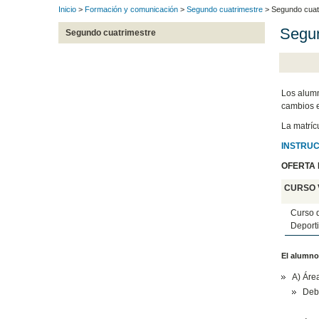
Inicio
>
Formación y comunicación
>
Segundo cuatrimestre
> Segundo cuat
Segun
Segundo cuatrimestre
Los alumn
cambios e
La matríc
INSTRU
OFERTA 
CURSO 
Curso d
Deporti
El alumno 
A) Áre
Debe