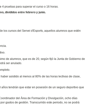
e 4 pruebas para superar el curso o 16 horas.
o, divididos entre febrero y junio.
de los cursos del Servei d'Esports, aquellos alumnos que estén
ència.
ivo.
ínimo de alumnos, que es de 20, según fijó la Junta de Gobierno de
podrá ser anulado.
ompleto.
 y haber asistido al menos al 80% de las horas lectivas de clase,
28 años tendrán que estar en posesión de un seguro deportivo que
l Coordinador del Área de Formación y Divulgación, ocho días
por gastos de gestión. Transcurrido este periodo, no se podrá