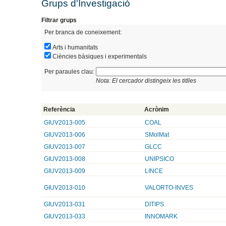
Grups d'Investigació
Filtrar grups
Per branca de coneixement:
Arts i humanitats
Ciències bàsiques i experimentals
Per paraules clau:
Nota: El cercador distingeix les titlles
Referència
Acrònim
GIUV2013-005
COAL
GIUV2013-006
SMolMat
GIUV2013-007
GLCC
GIUV2013-008
UNIPSICO
GIUV2013-009
LINCE
GIUV2013-010
VALORTO-INVES
GIUV2013-031
DITIPS
GIUV2013-033
INNOMARK