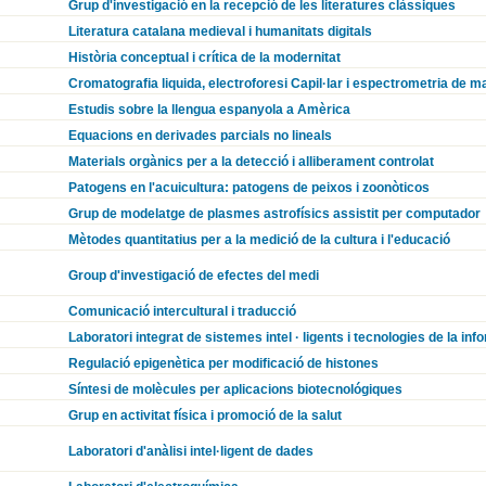
Grup d'investigació en la recepció de les literatures clàssiques
Literatura catalana medieval i humanitats digitals
Història conceptual i crítica de la modernitat
Cromatografia liquida, electroforesi Capil·lar i espectrometria de 
Estudis sobre la llengua espanyola a Amèrica
Equacions en derivades parcials no lineals
Materials orgànics per a la detecció i alliberament controlat
Patogens en l'acuicultura: patogens de peixos i zoonòticos
Grup de modelatge de plasmes astrofísics assistit per computador
Mètodes quantitatius per a la medició de la cultura i l'educació
Group d'investigació de efectes del medi
Comunicació intercultural i traducció
Laboratori integrat de sistemes intel · ligents i tecnologies de la inf
Regulació epigenètica per modificació de histones
Síntesi de molècules per aplicacions biotecnológiques
Grup en activitat física i promoció de la salut
Laboratori d'anàlisi intel·ligent de dades