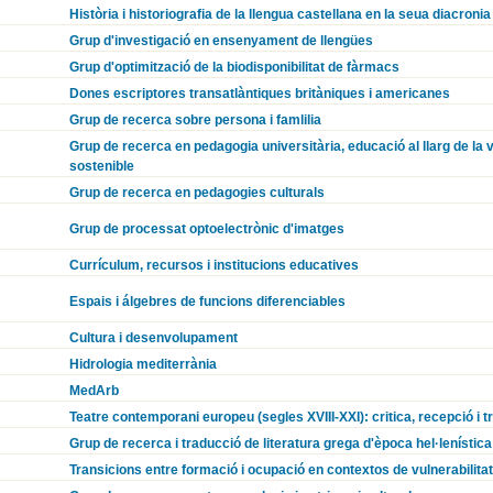
Història i historiografia de la llengua castellana en la seua diacronia
Grup d'investigació en ensenyament de llengües
Grup d'optimització de la biodisponibilitat de fàrmacs
Dones escriptores transatlàntiques britàniques i americanes
Grup de recerca sobre persona i famlilia
Grup de recerca en pedagogia universitària, educació al llarg de la
sostenible
Grup de recerca en pedagogies culturals
Grup de processat optoelectrònic d'imatges
Currículum, recursos i institucions educatives
Espais i álgebres de funcions diferenciables
Cultura i desenvolupament
Hidrologia mediterrània
MedArb
Teatre contemporani europeu (segles XVIII-XXI): critica, recepció i t
Grup de recerca i traducció de literatura grega d'època hel·lenística 
Transicions entre formació i ocupació en contextos de vulnerabilitat