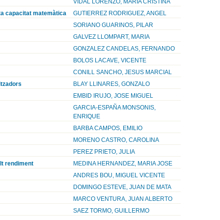
VIDAL LORENZO, MARIA CRISTINA
lta capacitat matemàtica
GUTIERREZ RODRIGUEZ, ANGEL
SORIANO GUARINOS, PILAR
GALVEZ LLOMPART, MARIA
GONZALEZ CANDELAS, FERNANDO
BOLOS LACAVE, VICENTE
CONILL SANCHO, JESUS MARCIAL
itzadors
BLAY LLINARES, GONZALO
EMBID IRUJO, JOSE MIGUEL
GARCIA-ESPAÑA MONSONIS,
ENRIQUE
BARBA CAMPOS, EMILIO
MORENO CASTRO, CAROLINA
PEREZ PRIETO, JULIA
alt rendiment
MEDINA HERNANDEZ, MARIA JOSE
ANDRES BOU, MIGUEL VICENTE
DOMINGO ESTEVE, JUAN DE MATA
MARCO VENTURA, JUAN ALBERTO
SAEZ TORMO, GUILLERMO