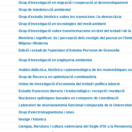
Grup d'investigació en migració i cooperació al desenvolupament
Grup de teledetecció ambiental
Grup d'estudis històrics sobre les transicions i la democràcia
Grup d'investigació en tecnologies del medi ambient
Grup d'investigació sobre transformacions en dret del treball i de la
Memòria i significat: ús i percepció dels vestigis del passat en l'àmb
Mitjana i Moderna
Edició i estudi de l'epistolari d'Antoine Perrenot de Granvelle
Grup d'investigació en enginyeria ambiental
Anàlisi didàctica, històrica i epistemològica de les matemàtiques e
Grup de Recerca en optimització combinatòria
Unitat de investigació d'economia del treball i política laboral
Estudis francesos literaris i traductològics: recepció i mediació
Nucleases químiques basades en composts de coordinació
Laboratori de neuroanatomia funcional comparada de la Universitat
Grup d'electromagnetisme i ones
Imatge i fotonica
Llengua, literatura i cultura valenciana del Segle d'Or a la Renaixen