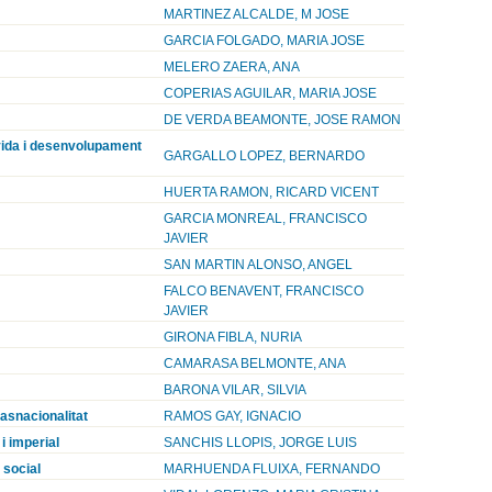
MARTINEZ ALCALDE, M JOSE
GARCIA FOLGADO, MARIA JOSE
MELERO ZAERA, ANA
COPERIAS AGUILAR, MARIA JOSE
DE VERDA BEAMONTE, JOSE RAMON
 vida i desenvolupament
GARGALLO LOPEZ, BERNARDO
HUERTA RAMON, RICARD VICENT
GARCIA MONREAL, FRANCISCO
JAVIER
SAN MARTIN ALONSO, ANGEL
FALCO BENAVENT, FRANCISCO
JAVIER
GIRONA FIBLA, NURIA
CAMARASA BELMONTE, ANA
BARONA VILAR, SILVIA
rasnacionalitat
RAMOS GAY, IGNACIO
i imperial
SANCHIS LLOPIS, JORGE LUIS
 social
MARHUENDA FLUIXA, FERNANDO