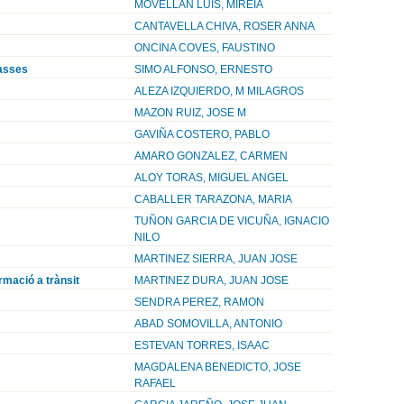
MOVELLAN LUIS, MIREIA
CANTAVELLA CHIVA, ROSER ANNA
ONCINA COVES, FAUSTINO
masses
SIMO ALFONSO, ERNESTO
ALEZA IZQUIERDO, M MILAGROS
MAZON RUIZ, JOSE M
GAVIÑA COSTERO, PABLO
AMARO GONZALEZ, CARMEN
ALOY TORAS, MIGUEL ANGEL
CABALLER TARAZONA, MARIA
TUÑON GARCIA DE VICUÑA, IGNACIO
NILO
MARTINEZ SIERRA, JUAN JOSE
ormació a trànsit
MARTINEZ DURA, JUAN JOSE
SENDRA PEREZ, RAMON
ABAD SOMOVILLA, ANTONIO
ESTEVAN TORRES, ISAAC
MAGDALENA BENEDICTO, JOSE
RAFAEL