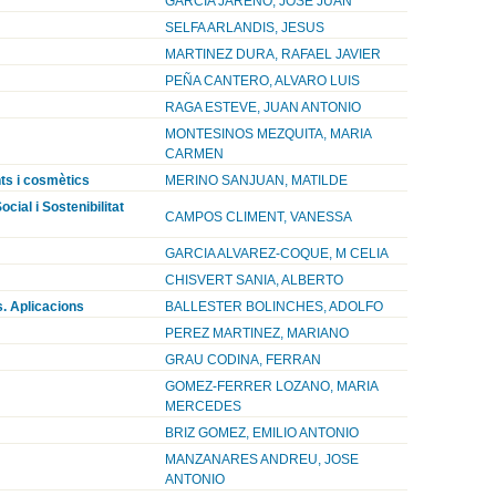
GARCIA JAREÑO, JOSE JUAN
SELFA ARLANDIS, JESUS
MARTINEZ DURA, RAFAEL JAVIER
PEÑA CANTERO, ALVARO LUIS
RAGA ESTEVE, JUAN ANTONIO
MONTESINOS MEZQUITA, MARIA
CARMEN
ts i cosmètics
MERINO SANJUAN, MATILDE
ial i Sostenibilitat
CAMPOS CLIMENT, VANESSA
GARCIA ALVAREZ-COQUE, M CELIA
CHISVERT SANIA, ALBERTO
s. Aplicacions
BALLESTER BOLINCHES, ADOLFO
PEREZ MARTINEZ, MARIANO
GRAU CODINA, FERRAN
GOMEZ-FERRER LOZANO, MARIA
MERCEDES
BRIZ GOMEZ, EMILIO ANTONIO
MANZANARES ANDREU, JOSE
ANTONIO