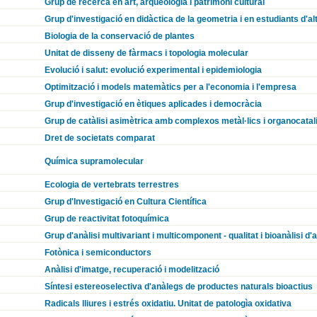
Grup de recerca en art, arqueologia i patrimoni cultural
Grup d'investigació en didàctica de la geometria i en estudiants d'a
Biologia de la conservació de plantes
Unitat de disseny de fàrmacs i topologia molecular
Evolució i salut: evolució experimental i epidemiologia
Optimització i models matemàtics per a l'economia i l'empresa
Grup d'investigació en ètiques aplicades i democràcia
Grup de catàlisi asimètrica amb complexos metàl·lics i organocatal
Dret de societats comparat
Química supramolecular
Ecologia de vertebrats terrestres
Grup d'Investigació en Cultura Científica
Grup de reactivitat fotoquímica
Grup d'anàlisi multivariant i multicomponent - qualitat i bioanàlisi d'
Fotònica i semiconductors
Anàlisi d'imatge, recuperació i modelització
Síntesi estereoselectiva d'anàlegs de productes naturals bioactius
Radicals lliures i estrés oxidatiu. Unitat de patologìa oxidativa