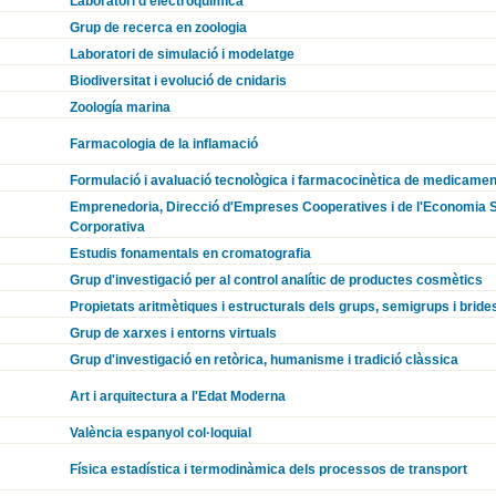
Laboratori d'electroquímica
Grup de recerca en zoologia
Laboratori de simulació i modelatge
Biodiversitat i evolució de cnidaris
Zoología marina
Farmacologia de la inflamació
Formulació i avaluació tecnològica i farmacocinètica de medicamen
Emprenedoria, Direcció d'Empreses Cooperatives i de l'Economia Soc
Corporativa
Estudis fonamentals en cromatografia
Grup d'investigació per al control analític de productes cosmètics
Propietats aritmètiques i estructurals dels grups, semigrups i bride
Grup de xarxes i entorns virtuals
Grup d'investigació en retòrica, humanisme i tradició clàssica
Art i arquitectura a l'Edat Moderna
València espanyol col·loquial
Física estadística i termodinàmica dels processos de transport