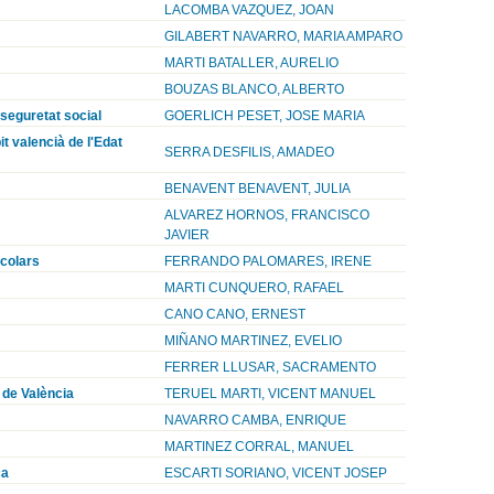
LACOMBA VAZQUEZ, JOAN
GILABERT NAVARRO, MARIA AMPARO
MARTI BATALLER, AURELIO
BOUZAS BLANCO, ALBERTO
 seguretat social
GOERLICH PESET, JOSE MARIA
it valencià de l'Edat
SERRA DESFILIS, AMADEO
BENAVENT BENAVENT, JULIA
ALVAREZ HORNOS, FRANCISCO
JAVIER
scolars
FERRANDO PALOMARES, IRENE
MARTI CUNQUERO, RAFAEL
CANO CANO, ERNEST
MIÑANO MARTINEZ, EVELIO
FERRER LLUSAR, SACRAMENTO
 de València
TERUEL MARTI, VICENT MANUEL
NAVARRO CAMBA, ENRIQUE
MARTINEZ CORRAL, MANUEL
ça
ESCARTI SORIANO, VICENT JOSEP