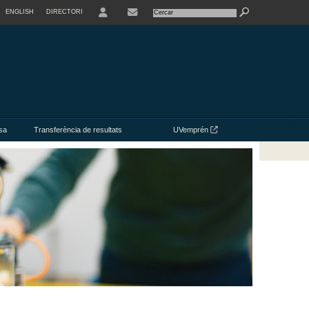
ENGLISH
DIRECTORI
USER
CONTACTE
sa
Transferència de resultats
UVemprén