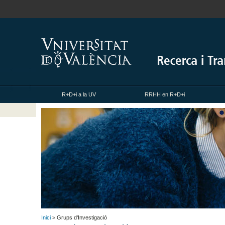
R+D+i a la UV
RRHH en R+D+i
Inici
> Grups d'Investigació