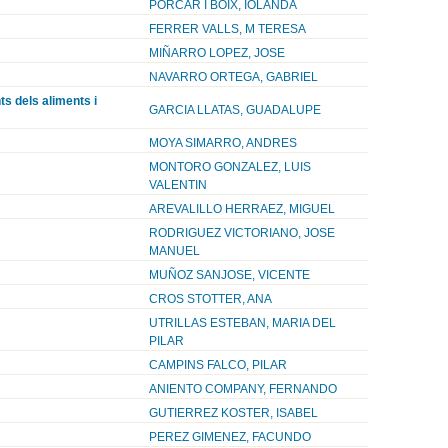
PORCAR I BOIX, IOLANDA
FERRER VALLS, M TERESA
MIÑARRO LOPEZ, JOSE
NAVARRO ORTEGA, GABRIEL
ts dels aliments i
GARCIA LLATAS, GUADALUPE
MOYA SIMARRO, ANDRES
MONTORO GONZALEZ, LUIS
VALENTIN
AREVALILLO HERRAEZ, MIGUEL
RODRIGUEZ VICTORIANO, JOSE
MANUEL
MUÑOZ SANJOSE, VICENTE
CROS STOTTER, ANA
UTRILLAS ESTEBAN, MARIA DEL
PILAR
CAMPINS FALCO, PILAR
ANIENTO COMPANY, FERNANDO
GUTIERREZ KOSTER, ISABEL
PEREZ GIMENEZ, FACUNDO