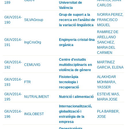
189
Universitat de
CARLOS
València
Grup de suport a la
IVORRA PEREZ,
GIUV2014-
SILVAGroup
recerca en l'anàlisi de
FRANCISCO
190
la variació lingüística
MIGUEL
RAMIREZ DE
ARELLANO
GIUV2014-
Enginyeria cristal·lina
IngCrisOrg
SANCHEZ,
191
orgànica
MARIA DEL
CARMEN
Centre d'estudis
GIUV2014-
MARTINEZ
CEMUVIG
multidisciplinaris en
192
GARCIA, ELENA
violència de gènere
Fisioteràpia
ALAKHDAR
GIUV2014-
FTR
tecnologia i
MOHMARA,
193
recuperació
YASSER
GIUV2014-
ESTEVE MAS,
NUTRALIMENT
Nutrició i alimentació
195
MARIA JOSE
Internacionalització,
GIUV2014-
globalització i
PLA BARBER,
INGLOBEST
196
estratègia de la
JOSE
empresa
Geoestratègia