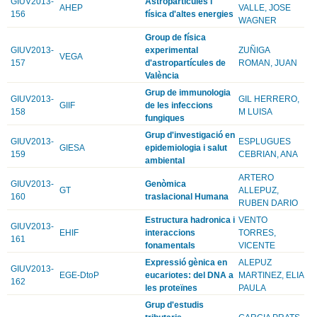
GIUV2013-
Astropartícules i
AHEP
VALLE, JOSE
156
física d'altes energies
WAGNER
Group de física
GIUV2013-
experimental
ZUÑIGA
VEGA
157
d'astropartícules de
ROMAN, JUAN
València
Grup de immunologia
GIUV2013-
GIL HERRERO,
GIIF
de les infeccions
158
M LUISA
fungiques
Grup d'investigació en
GIUV2013-
ESPLUGUES
GIESA
epidemiologia i salut
159
CEBRIAN, ANA
ambiental
ARTERO
GIUV2013-
Genòmica
GT
ALLEPUZ,
160
traslacional Humana
RUBEN DARIO
Estructura hadronica i
VENTO
GIUV2013-
EHIF
interaccions
TORRES,
161
fonamentals
VICENTE
Expressió gènica en
ALEPUZ
GIUV2013-
EGE-DtoP
eucariotes: del DNA a
MARTINEZ, ELIA
162
les proteïnes
PAULA
Grup d'estudis