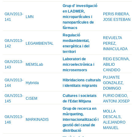
Grup d' investigació
en LADMER,
GIUV2013-
PERIS RIBERA,
LMN
micropartÍcules i
141
JOSE ESTEBAN
nanopartÍcules de
fàrmacs
Regulació
REVUELTA
GIUV2013-
mediambiental,
LEGAMBIENTAL
PEREZ,
142
energètica i del
INMACULADA
territori
Laboratori de
REIG ESCRIVA,
GIUV2013-
MEMSLab
microelectrònica i
ABILIO
143
microsensors
CANDIDO
PUJANTE
GIUV2013-
Hibridacions culturals
Hybrida
GONZALEZ,
144
i identitats migrants
DOMINGO
GIUV2013-
Cultures i societats
FURIO DIEGO,
CiSEM
145
de l'Edat Mitjana
ANTONI JOSEP
Grup de recerca en
MOLLA
màrqueting,
GIUV2013-
DESCALS,
MARKINADIS
internacionalització i
146
ALEJANDRO
gestió del canal de
MANUEL
distribució