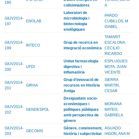
180
colisionadores
A.
Laboratori de
PARDO
GIUV2014-
microbiologia i
ENOLAB
CUBILLOS, M
197
biotecnologia
ISABEL
enològiques
TAMARIT
GIUV2014-
Grup de recerca en
ESCALONA,
INTECO
199
integració econòmica
CECILIO
RICARDO
Unitat farmacologia
ESPLUGUES
GIUV2014-
UFDI
digestiva i
MOTA, JUAN
200
inflamatòria
VICENTE
Grup d'innovació de
SIERRA
GIUV2014-
GIRHA
recursos en Història
MARTIN,
201
Antiga
CESAR
Desigualtats socio-
econòmiques i
MORIANA
GIUV2014-
GENDESPOL
polítiques públiques
MATEO,
202
amb perspectiva de
GABRIELA
gènere
GIUV2014-
Gènere, coneixement,
AGUADO
GECOHIS
203
història i subjectivitat
HIGON, ANA M