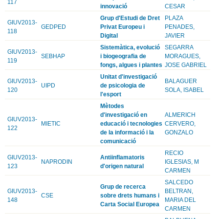
117
innovació
CESAR
Grup d'Estudi de Dret
PLAZA
GIUV2013-
GEDPED
Privat Europeu i
PENADES,
118
Digital
JAVIER
Sistemàtica, evolució
SEGARRA
GIUV2013-
SEBHAP
i biogeografia de
MORAGUES,
119
fongs, algues i plantes
JOSE GABRIEL
Unitat d'investigació
GIUV2013-
BALAGUER
UIPD
de psicologia de
120
SOLA, ISABEL
l'esport
Mètodes
d'investigació en
ALMERICH
GIUV2013-
MIETIC
educació i tecnologies
CERVERO,
122
de la informació i la
GONZALO
comunicació
RECIO
GIUV2013-
Antiinflamatoris
NAPRODIN
IGLESIAS, M
123
d'origen natural
CARMEN
SALCEDO
Grup de recerca
GIUV2013-
BELTRAN,
CSE
sobre drets humans i
148
MARIA DEL
Carta Social Europea
CARMEN