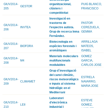
GIUV2014-
organitzacional,
PUIG BLANCO,
GESTOR
205
clústers i
FRANCISCO
competitivitat
Investigació en
trastorns de
PASTOR
GIUV2014-
INVTEA
l'espectre autista.
CEREZUELA,
206
Grup de recerca Inma
GEMMA
Fernández.
Biotecnologia en
ARRILLAGA
GIUV2014-
BIOFORA
espècies forestals i
MATEOS,
207
aromàtiques
ISABEL
Materials moleculars
GOMEZ
GIUV2014-
M4
multifuncionals
GARCIA,
208
modulables
CARLOS JOSE
Grup d´investigació
del canvi climàtic,
ESTRELA
GIUV2014-
riscos meteorològics
CLIMAMET
NAVARRO,
209
e inputs al sistema
MARIA JOSE
hidrològic en el
Mediterrani
Laboratori
ESTEVE
GIUV2014-
d'electrònica
LEII
GOMEZ,
210
industrial i