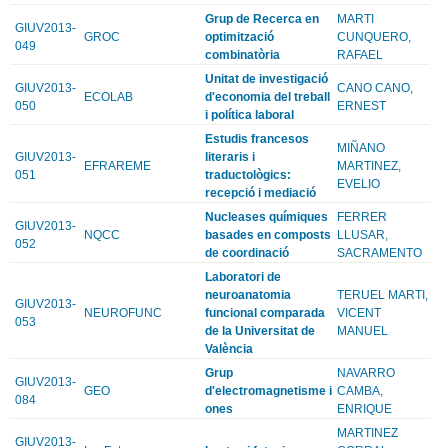
Grup de Recerca en
MARTI
GIUV2013-
GROC
optimització
CUNQUERO,
049
combinatòria
RAFAEL
Unitat de investigació
GIUV2013-
CANO CANO,
ECOLAB
d'economia del treball
050
ERNEST
i política laboral
Estudis francesos
MIÑANO
GIUV2013-
literaris i
EFRAREME
MARTINEZ,
051
traductològics:
EVELIO
recepció i mediació
Nucleases químiques
FERRER
GIUV2013-
NQCC
basades en composts
LLUSAR,
052
de coordinació
SACRAMENTO
Laboratori de
neuroanatomia
TERUEL MARTI,
GIUV2013-
NEUROFUNC
funcional comparada
VICENT
053
de la Universitat de
MANUEL
València
Grup
NAVARRO
GIUV2013-
GEO
d'electromagnetisme i
CAMBA,
084
ones
ENRIQUE
MARTINEZ
GIUV2013-