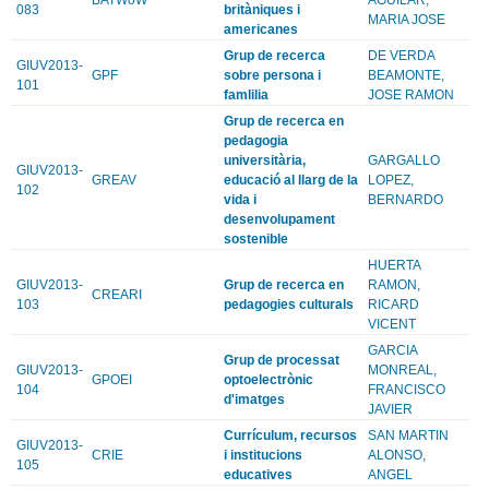
083
britàniques i
MARIA JOSE
americanes
Grup de recerca
DE VERDA
GIUV2013-
GPF
sobre persona i
BEAMONTE,
101
famlilia
JOSE RAMON
Grup de recerca en
pedagogia
universitària,
GARGALLO
GIUV2013-
GREAV
educació al llarg de la
LOPEZ,
102
vida i
BERNARDO
desenvolupament
sostenible
HUERTA
GIUV2013-
Grup de recerca en
RAMON,
CREARI
103
pedagogies culturals
RICARD
VICENT
GARCIA
Grup de processat
GIUV2013-
MONREAL,
GPOEI
optoelectrònic
104
FRANCISCO
d'imatges
JAVIER
Currículum, recursos
SAN MARTIN
GIUV2013-
CRIE
i institucions
ALONSO,
105
educatives
ANGEL