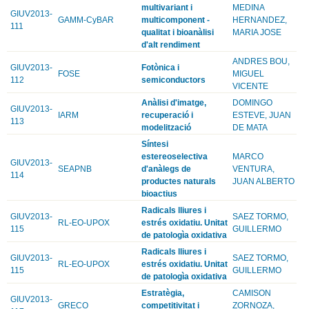
multivariant i
MEDINA
GIUV2013-
GAMM-CyBAR
multicomponent -
HERNANDEZ,
111
qualitat i bioanàlisi
MARIA JOSE
d'alt rendiment
ANDRES BOU,
GIUV2013-
Fotònica i
FOSE
MIGUEL
112
semiconductors
VICENTE
Anàlisi d'imatge,
DOMINGO
GIUV2013-
IARM
recuperació i
ESTEVE, JUAN
113
modelització
DE MATA
Síntesi
estereoselectiva
MARCO
GIUV2013-
SEAPNB
d'anàlegs de
VENTURA,
114
productes naturals
JUAN ALBERTO
bioactius
Radicals lliures i
GIUV2013-
SAEZ TORMO,
RL-EO-UPOX
estrés oxidatiu. Unitat
115
GUILLERMO
de patologìa oxidativa
Radicals lliures i
GIUV2013-
SAEZ TORMO,
RL-EO-UPOX
estrés oxidatiu. Unitat
115
GUILLERMO
de patologìa oxidativa
Estratègia,
CAMISON
GIUV2013-
GRECO
competitivitat i
ZORNOZA,