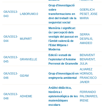
Grup d'investigació
sobre
GOERLICH
GIUV2013-
LABORUM3.0
transformacions en
PESET, JOSE
043
dret del treball i de la
MARIA
seguretat social
Memòria i significat:
ús i percepció dels
SERRA
GIUV2013-
vestigis del passat en
MUPART
DESFILIS,
044
l'àmbit valencià de
AMADEO
l'Edat Mitjana i
Moderna
Edició i estudi de
BENAVENT
GIUV2013-
GRANVELLE
l'epistolari d'Antoine
BENAVENT,
045
Perrenot de Granvelle
JULIA
ALVAREZ
GIUV2013-
Grup d'investigació en
HORNOS,
GI2AM
046
enginyeria ambiental
FRANCISCO
JAVIER
Anàlisi didàctica,
històrica i
FERRANDO
GIUV2013-
ADHEME
epistemològica de les
PALOMARES,
048
matemàtiques
IRENE
escolars