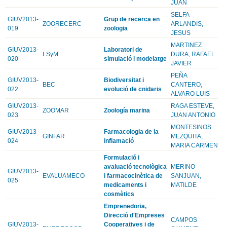
JUAN
SELFA
GIUV2013-
Grup de recerca en
ZOORECERC
ARLANDIS,
019
zoologia
JESUS
MARTINEZ
GIUV2013-
Laboratori de
LSyM
DURA, RAFAEL
020
simulació i modelatge
JAVIER
PEÑA
GIUV2013-
Biodiversitat i
BEC
CANTERO,
022
evolució de cnidaris
ALVARO LUIS
GIUV2013-
RAGA ESTEVE,
ZOOMAR
Zoología marina
023
JUAN ANTONIO
MONTESINOS
GIUV2013-
Farmacologia de la
GINFAR
MEZQUITA,
024
inflamació
MARIA CARMEN
Formulació i
avaluació tecnològica
MERINO
GIUV2013-
EVALUAMECO
i farmacocinètica de
SANJUAN,
025
medicaments i
MATILDE
cosmètics
Emprenedoria,
Direcció d'Empreses
CAMPOS
GIUV2013-
Cooperatives i de