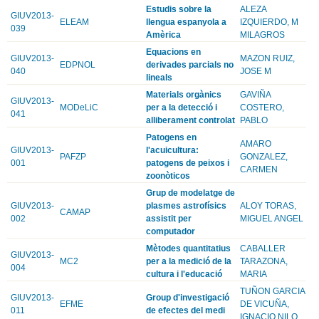
Estudis sobre la
ALEZA
GIUV2013-
ELEAM
llengua espanyola a
IZQUIERDO, M
039
Amèrica
MILAGROS
Equacions en
GIUV2013-
MAZON RUIZ,
EDPNOL
derivades parcials no
040
JOSE M
lineals
Materials orgànics
GAVIÑA
GIUV2013-
MODeLiC
per a la detecció i
COSTERO,
041
alliberament controlat
PABLO
Patogens en
AMARO
GIUV2013-
l'acuicultura:
PAFZP
GONZALEZ,
001
patogens de peixos i
CARMEN
zoonòticos
Grup de modelatge de
GIUV2013-
plasmes astrofísics
ALOY TORAS,
CAMAP
002
assistit per
MIGUEL ANGEL
computador
Mètodes quantitatius
CABALLER
GIUV2013-
MC2
per a la medició de la
TARAZONA,
004
cultura i l'educació
MARIA
TUÑON GARCIA
GIUV2013-
Group d'investigació
EFME
DE VICUÑA,
011
de efectes del medi
IGNACIO NILO