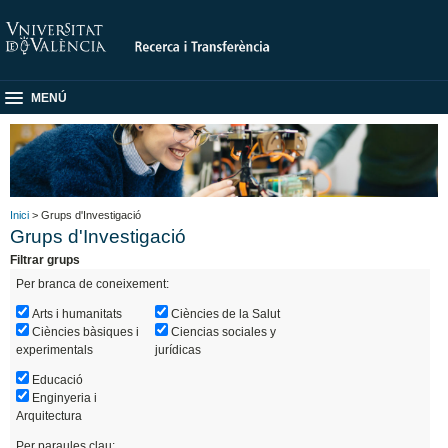
MENÚ
Inici
> Grups d'Investigació
Grups d'Investigació
Filtrar grups
Per branca de coneixement:
Arts i humanitats
Ciències de la Salut
Ciències bàsiques i
Ciencias sociales y
experimentals
jurídicas
Educació
Enginyeria i
Arquitectura
Per paraules clau: