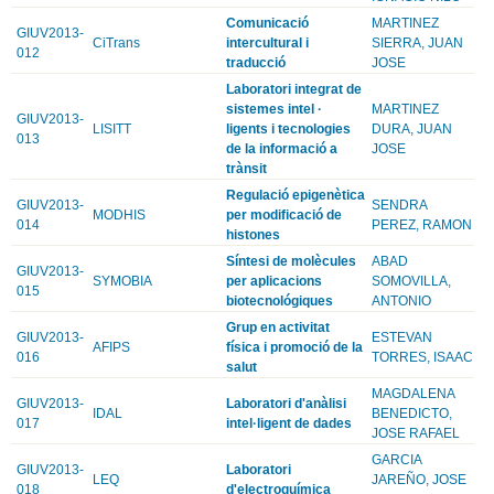
Comunicació
MARTINEZ
GIUV2013-
CiTrans
intercultural i
SIERRA, JUAN
012
traducció
JOSE
Laboratori integrat de
sistemes intel ·
MARTINEZ
GIUV2013-
LISITT
ligents i tecnologies
DURA, JUAN
013
de la informació a
JOSE
trànsit
Regulació epigenètica
GIUV2013-
SENDRA
MODHIS
per modificació de
014
PEREZ, RAMON
histones
Síntesi de molècules
ABAD
GIUV2013-
SYMOBIA
per aplicacions
SOMOVILLA,
015
biotecnológiques
ANTONIO
Grup en activitat
GIUV2013-
ESTEVAN
AFIPS
física i promoció de la
016
TORRES, ISAAC
salut
MAGDALENA
GIUV2013-
Laboratori d'anàlisi
IDAL
BENEDICTO,
017
intel·ligent de dades
JOSE RAFAEL
GARCIA
GIUV2013-
Laboratori
LEQ
JAREÑO, JOSE
018
d'electroquímica