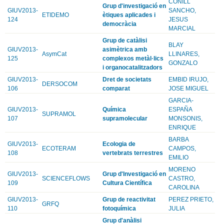
CONILL
Grup d'investigació en
GIUV2013-
SANCHO,
ETIDEMO
ètiques aplicades i
124
JESUS
democràcia
MARCIAL
Grup de catàlisi
BLAY
GIUV2013-
asimètrica amb
AsymCat
LLINARES,
125
complexos metàl·lics
GONZALO
i organocatalitzadors
GIUV2013-
Dret de societats
EMBID IRUJO,
DERSOCOM
106
comparat
JOSE MIGUEL
GARCIA-
GIUV2013-
Química
ESPAÑA
SUPRAMOL
107
supramolecular
MONSONIS,
ENRIQUE
BARBA
GIUV2013-
Ecologia de
ECOTERAM
CAMPOS,
108
vertebrats terrestres
EMILIO
MORENO
GIUV2013-
Grup d'Investigació en
SCIENCEFLOWS
CASTRO,
109
Cultura Científica
CAROLINA
GIUV2013-
Grup de reactivitat
PEREZ PRIETO,
GRFQ
110
fotoquímica
JULIA
Grup d'anàlisi