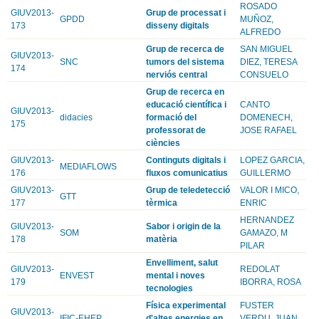
ROSADO
GIUV2013-
Grup de processat i
GPDD
MUÑOZ,
173
disseny digitals
ALFREDO
Grup de recerca de
SAN MIGUEL
GIUV2013-
SNC
tumors del sistema
DIEZ, TERESA
174
nerviós central
CONSUELO
Grup de recerca en
educació científica i
CANTO
GIUV2013-
didacies
formació del
DOMENECH,
175
professorat de
JOSE RAFAEL
ciències
GIUV2013-
Continguts digitals i
LOPEZ GARCIA,
MEDIAFLOWS
176
fluxos comunicatius
GUILLERMO
GIUV2013-
Grup de teledetecció
VALOR I MICO,
GTT
177
tèrmica
ENRIC
HERNANDEZ
GIUV2013-
Sabor i origin de la
SOM
GAMAZO, M
178
matèria
PILAR
Envelliment, salut
GIUV2013-
REDOLAT
ENVEST
mental i noves
179
IBORRA, ROSA
tecnologies
Física experimental
FUSTER
GIUV2013-
IFIC-EHEP
d'altes energies en
VERDU, JUAN