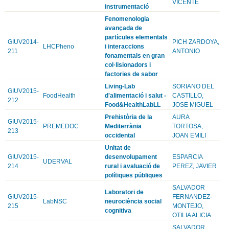
VICENTE
instrumentació
Fenomenologia
avançada de
partícules elementals
GIUV2014-
PICH ZARDOYA,
LHCPheno
i interaccions
211
ANTONIO
fonamentals en gran
col·lisionadors i
factories de sabor
Living-Lab
SORIANO DEL
GIUV2015-
FoodHealth
d'alimentació i salut -
CASTILLO,
212
Food&HealthLabLL
JOSE MIGUEL
Prehistòria de la
AURA
GIUV2015-
PREMEDOC
Mediterrània
TORTOSA,
213
occidental
JOAN EMILI
Unitat de
GIUV2015-
desenvolupament
ESPARCIA
UDERVAL
214
rural i avaluació de
PEREZ, JAVIER
polítiques públiques
SALVADOR
Laboratori de
GIUV2015-
FERNANDEZ-
LabNSC
neurociència social
215
MONTEJO,
cognitiva
OTILIA ALICIA
SALVADOR