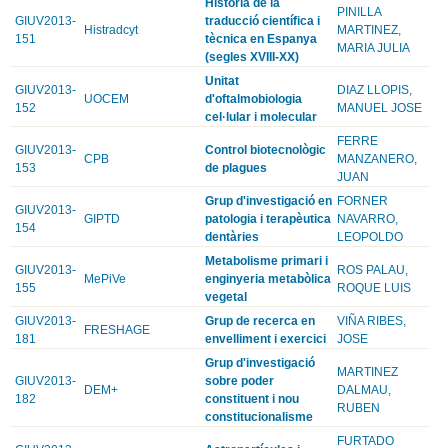
Història de la
PINILLA
GIUV2013-
traducció científica i
Histradcyt
MARTINEZ,
151
tècnica en Espanya
MARIA JULIA
(segles XVIII-XX)
Unitat
GIUV2013-
DIAZ LLOPIS,
UOCEM
d'oftalmobiologia
152
MANUEL JOSE
cel·lular i molecular
FERRE
GIUV2013-
Control biotecnològic
CPB
MANZANERO,
153
de plagues
JUAN
Grup d'investigació en
FORNER
GIUV2013-
GIPTD
patologia i terapèutica
NAVARRO,
154
dentàries
LEOPOLDO
Metabolisme primari i
GIUV2013-
ROS PALAU,
MePiVe
enginyeria metabòlica
155
ROQUE LUIS
vegetal
GIUV2013-
Grup de recerca en
VIÑA RIBES,
FRESHAGE
181
envelliment i exercici
JOSE
Grup d'investigació
MARTINEZ
GIUV2013-
sobre poder
DEM+
DALMAU,
182
constituent i nou
RUBEN
constitucionalisme
FURTADO