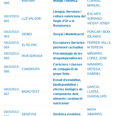
ImaFoton
Imatge i fotonica
CORRAL,
085
MANUEL
Llengua, literatura i
ESCARTI
GIUV2013-
cultura valenciana del
LLICVALSOR
SORIANO,
062
Segle d'Or a la
VICENT JOSEP
Renaixença
GIUV2013-
PORCAR I BOIX,
SIGMO
Senyal i Modelització
063
IOLANDA
GIUV2013-
Escriptures literàries:
FERRER VALLS,
ELITE-PAC
064
patrimoni i actualitat
M TERESA
GIUV2013-
Psicobiología de les
MIÑARRO
INVESDROGA
065
drogodependències
LOPEZ, JOSE
Caràcters i classes
NAVARRO
GIUV2013-
CARGRUPS
de conjugació de
ORTEGA,
066
grups finits
GABRIEL
Estudi d'estabilitat,
biodisponibilitat i
GARCIA
GIUV2013-
efectes biològics de
BIONUTEST
LLATAS,
067
components dels
GUADALUPE
aliments i avaluació
nutricional
MOYA
GIUV2013-
GENEVOL
Genètica evolutiva
SIMARRO,