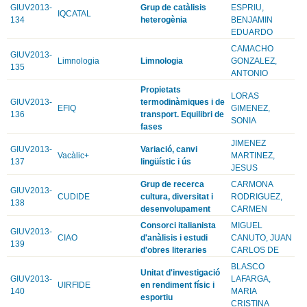
GIUV2013-
Grup de catàlisis
ESPRIU,
IQCATAL
134
heterogènia
BENJAMIN
EDUARDO
CAMACHO
GIUV2013-
Limnologia
Limnologia
GONZALEZ,
135
ANTONIO
Propietats
LORAS
GIUV2013-
termodinàmiques i de
EFIQ
GIMENEZ,
136
transport. Equilibri de
SONIA
fases
JIMENEZ
GIUV2013-
Variació, canvi
Vacàlic+
MARTINEZ,
137
lingüístic i ús
JESUS
Grup de recerca
CARMONA
GIUV2013-
CUDIDE
cultura, diversitat i
RODRIGUEZ,
138
desenvolupament
CARMEN
Consorci italianista
MIGUEL
GIUV2013-
CIAO
d'anàlisis i estudi
CANUTO, JUAN
139
d'obres literaries
CARLOS DE
BLASCO
Unitat d'investigació
GIUV2013-
LAFARGA,
UIRFIDE
en rendiment físic i
140
MARIA
esportiu
CRISTINA