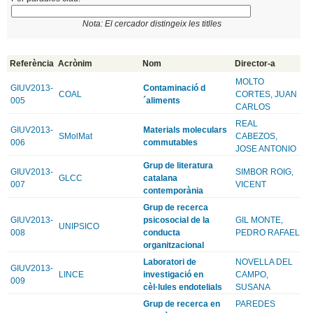
Nota: El cercador distingeix les titlles
Referència
Acrònim
Nom
Director-a
MOLTO
GIUV2013-
Contaminació d
COAL
CORTES, JUAN
005
´aliments
CARLOS
REAL
GIUV2013-
Materials moleculars
SMolMat
CABEZOS,
006
commutables
JOSE ANTONIO
Grup de literatura
GIUV2013-
SIMBOR ROIG,
GLCC
catalana
007
VICENT
contemporània
Grup de recerca
GIUV2013-
psicosocial de la
GIL MONTE,
UNIPSICO
008
conducta
PEDRO RAFAEL
organitzacional
Laboratori de
NOVELLA DEL
GIUV2013-
LINCE
investigació en
CAMPO,
009
cèl·lules endotelials
SUSANA
Grup de recerca en
PAREDES