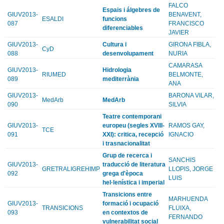
FALCO
Espais i álgebres de
GIUV2013-
BENAVENT,
ESALDI
funcions
087
FRANCISCO
diferenciables
JAVIER
GIUV2013-
Cultura i
GIRONA FIBLA,
CyD
088
desenvolupament
NURIA
CAMARASA
GIUV2013-
Hidrologia
RIUMED
BELMONTE,
089
mediterrània
ANA
GIUV2013-
BARONA VILAR,
MedArb
MedArb
090
SILVIA
Teatre contemporani
GIUV2013-
europeu (segles XVIII-
RAMOS GAY,
TCE
091
XXI): critica, recepció
IGNACIO
i trasnacionalitat
Grup de recerca i
SANCHIS
GIUV2013-
traducció de literatura
GRETRALIGREHIMP
LLOPIS, JORGE
092
grega d'època
LUIS
hel·lenística i imperial
Transicions entre
MARHUENDA
GIUV2013-
formació i ocupació
TRANSICIONS
FLUIXA,
093
en contextos de
FERNANDO
vulnerabilitat social