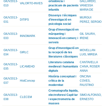
GIUV2013-
ortodòncia i
GALLARDO,
VALORTO-INVES
010
practicum de pacients
VANESSA
infantils
MARIA DE
Dissenys i tècniques
GIUV2013-
MURGUI
DITIPS
d'investigació en
031
PEREZ, SERGIO
psicologia social
Grup d'investigació en
GIUV2013-
màrqueting i
GIL SAURA,
INNOMARK
033
innovació en comerç i
IRENE
serveis
Grup d'investigació en
GIUV2013-
MOVELLAN
GIRLC
la recepció de les
034
LUIS, MIREIA
literatures clàssiques
Literatura catalana
CANTAVELLA
GIUV2013-
LICAMEHD
medieval i humanitats
CHIVA, ROSER
035
digitals
ANNA
Història conceptual i
ONCINA
GIUV2013-
HistConcep
crítica de la
COVES,
037
modernitat
FAUSTINO
Cromatografia liquida,
GIUV2013-
electroforesi Capil·lar
SIMO ALFONSO,
CLECEM
038
i espectrometria de
ERNESTO
masses