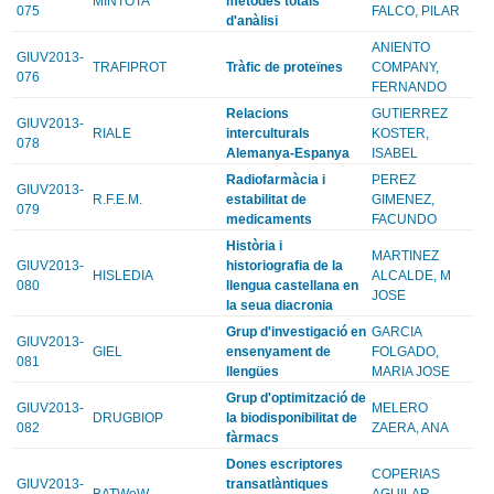
MINTOTA
mètodes totals
075
FALCO, PILAR
d'anàlisi
ANIENTO
GIUV2013-
TRAFIPROT
Tràfic de proteïnes
COMPANY,
076
FERNANDO
Relacions
GUTIERREZ
GIUV2013-
RIALE
interculturals
KOSTER,
078
Alemanya-Espanya
ISABEL
Radiofarmàcia i
PEREZ
GIUV2013-
R.F.E.M.
estabilitat de
GIMENEZ,
079
medicaments
FACUNDO
Història i
MARTINEZ
GIUV2013-
historiografia de la
HISLEDIA
ALCALDE, M
080
llengua castellana en
JOSE
la seua diacronia
Grup d'investigació en
GARCIA
GIUV2013-
GIEL
ensenyament de
FOLGADO,
081
llengües
MARIA JOSE
Grup d'optimització de
GIUV2013-
MELERO
DRUGBIOP
la biodisponibilitat de
082
ZAERA, ANA
fàrmacs
Dones escriptores
COPERIAS
GIUV2013-
transatlàntiques
BATWoW
AGUILAR,