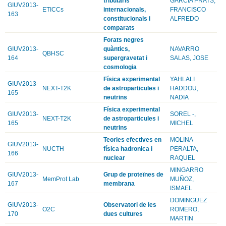
tributaris
GARCIA PRATS,
GIUV2013-
ETICCs
internacionals,
FRANCISCO
163
constitucionals i
ALFREDO
comparats
Forats negres
GIUV2013-
quàntics,
NAVARRO
QBHSC
164
supergravetat i
SALAS, JOSE
cosmologia
Física experimental
YAHLALI
GIUV2013-
NEXT-T2K
de astroparticules i
HADDOU,
165
neutrins
NADIA
Física experimental
GIUV2013-
SOREL -,
NEXT-T2K
de astroparticules i
165
MICHEL
neutrins
Teories efectives en
MOLINA
GIUV2013-
NUCTH
física hadronica i
PERALTA,
166
nuclear
RAQUEL
MINGARRO
GIUV2013-
Grup de proteïnes de
MemProt Lab
MUÑOZ,
167
membrana
ISMAEL
DOMINGUEZ
GIUV2013-
Observatori de les
O2C
ROMERO,
170
dues cultures
MARTIN