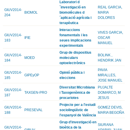
Laboratori d
´investigació en
REAL GARCIA,
GIUV2014-
BIOMOL
biomolècules d
MARIA
204
´aplicació agrícola i
DOLORES
terapèutica
Interaccions
VIVES GARCIA,
GIUV2014-
fonamentals i les
IFIE
OSCAR
183
seues implicacions
MANUEL
experimentals
Grup de dispositius
GIUV2014-
BOLINK ,
MOED
moleculars
184
HENDRIK JAN
optoelectrònics
PAVIA
GIUV2014-
Opinió pública i
GIPEyOP
MIRALLES,
185
eleccions
JOSE MANUEL
Diversitat Microbiana
PUJALTE
GIUV2014-
TAXGEN-PRO
i Taxogenòmica de
DOMARCO, M
187
procariotes
JESUS
Projecte per a l'estudi
GIUV2014-
GOMEZ DEVIS,
PRESEVAL
sociolingüístic de
188
MARIA BEGOÑA
l'espanyol de València
Grup d'investigació en
SIURANA
GIUV2014-
bioètica de la
GIBUV
APARISI, JUAN