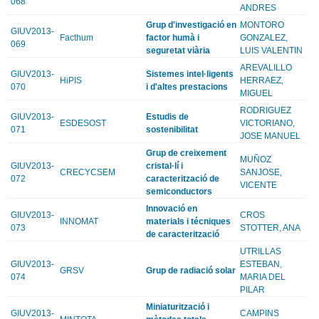
068
ANDRES
Grup d'investigació en
MONTORO
GIUV2013-
Facthum
factor humà i
GONZALEZ,
069
seguretat viària
LUIS VALENTIN
AREVALILLO
GIUV2013-
Sistemes intel·ligents
HiPIS
HERRAEZ,
070
i d'altes prestacions
MIGUEL
RODRIGUEZ
GIUV2013-
Estudis de
ESDESOST
VICTORIANO,
071
sostenibilitat
JOSE MANUEL
Grup de creixement
MUÑOZ
GIUV2013-
cristal·lí i
CRECYCSEM
SANJOSE,
072
caracterització de
VICENTE
semiconductors
Innovació en
GIUV2013-
CROS
INNOMAT
materials i técniques
073
STOTTER, ANA
de caracterització
UTRILLAS
GIUV2013-
ESTEBAN,
GRSV
Grup de radiació solar
074
MARIA DEL
PILAR
Miniaturització i
GIUV2013-
CAMPINS