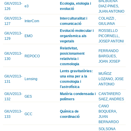
BALBUENA
GIUV2013-
Ecologia, etologia i
e3
DIAZ-PINES,
126
evolució
JUAN ANTONIO
GIUV2013-
Interculturalitat i
COLAIZZI ,
InterCom
127
comunicació
GIULIANA
Evolució molecular i
ROSSELLO
GIUV2013-
EMO
organísmica als
PICORNELL,
129
vegetals
JOSEP ANTONI
Relativitat,
FERRANDO
GIUV2013-
posicionament
REPOCO
BARGUES,
130
relativista i
JOAN JOSEP
cosmologia
Lents gravitatòries:
MUÑOZ
GIUV2013-
una eina per a la
Lensing
LOZANO, JOSE
131
cosmologia i
ANTONIO
l'astrofísica
GIUV2013-
Matèria condensada i
CANTARERO
GES
132
polímers
SAEZ, ANDRES
CANO
GIUV2013-
Química de
BOQUERA,
GCC
133
coordinació
JUAN
BERNARDO
SOLSONA