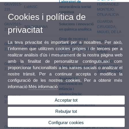
Laboratori de
GIUV2015-
FERNANDEZ-
LabNSC
neurociència social
215
MONTEJO,
cognitiva
Cookies i política de
OTILIA ALICIA
GUARDIA
GIUV2015-
Solucions i innovació
SOLINQUIANA
CIRUGEDA,
privacitat
216
en química analítica
MIGUEL DE LA
Grup de recerca i
PARRA
La teva privacitat és important per a nosaltres. Per això,
GIUV2015-
d'innovació en
SOCIAL(S)
MONSERRAT,
t'informem que utilitzem cookies pròpies i de tercers per a
217
educació geogràfica i
DAVID
històrica
realitzar anàlisis d'ús i mesurament de la nostra pàgina web
amb la finalitat de personalitzar continguts,així com
SOBRINO
GIUV2015-
UCG
Unitat de canvi global
RODRIGUEZ,
proporcionar funcionalitats a les xarxes socials o analitzar el
235
JOSE ANTONIO
nostre trànsit. Per a continuar accepta o modifica la
Avaluació i
configuració de les nostres cookies. Per a obtenir més
intervenció en
informació
Més informació
infància i
adolescència:
GIUV2015-
SAMPER
EVAIN
Variables
Acceptar tot
236
GARCIA, PAULA
psicosocioeducatives
i emocionals
Rebutjar tot
implicades en la
conducta prosocial
Configurar cookies
GIUV2015-
Neurofarmacologia de
POLACHE