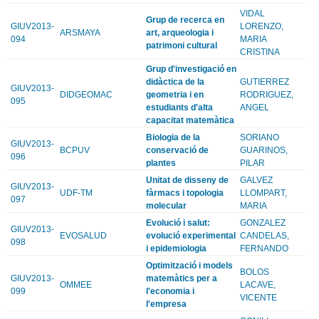
VIDAL
Grup de recerca en
GIUV2013-
LORENZO,
ARSMAYA
art, arqueologia i
094
MARIA
patrimoni cultural
CRISTINA
Grup d'investigació en
didàctica de la
GUTIERREZ
GIUV2013-
DIDGEOMAC
geometria i en
RODRIGUEZ,
095
estudiants d'alta
ANGEL
capacitat matemàtica
Biologia de la
SORIANO
GIUV2013-
BCPUV
conservació de
GUARINOS,
096
plantes
PILAR
Unitat de disseny de
GALVEZ
GIUV2013-
UDF-TM
fàrmacs i topologia
LLOMPART,
097
molecular
MARIA
Evolució i salut:
GONZALEZ
GIUV2013-
EVOSALUD
evolució experimental
CANDELAS,
098
i epidemiologia
FERNANDO
Optimització i models
BOLOS
GIUV2013-
matemàtics per a
OMMEE
LACAVE,
099
l'economia i
VICENTE
l'empresa