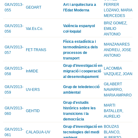
GIUV2013-
Art i arquitectura a
FERRER
GEOART
055
l'Edat Moderna
LOZANO, MARIA
MERCEDES
BRIZ GOMEZ,
GIUV2013-
València espanyol
Val.Es.Co.
EMILIO
056
col·loquial
ANTONIO
Física estadística i
MANZANARES
GIUV2013-
termodinàmica dels
FET-TRANS
ANDREU, JOSE
057
processos de
ANTONIO
transport
Grup d'investigació en
GIUV2013-
LACOMBA
InMIDE
migració i cooperació
058
VAZQUEZ, JOAN
al desenvolupament
GILABERT
GIUV2013-
Grup de teledetecció
UV-ERS
NAVARRO,
059
ambiental
MARIA AMPARO
Grup d'estudis
MARTI
GIUV2013-
històrics sobre les
GEHTID
BATALLER,
060
transicions i la
AURELIO
democràcia
Grup d'investigació en
BOUZAS
GIUV2013-
CALAGUA-UV
tecnologies del medi
BLANCO,
061
ambient
ALBERTO