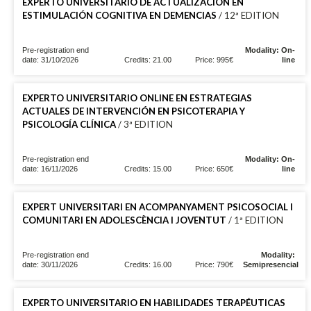
EXPERTO UNIVERSITARIO DE ACTUALIZACIÓN EN
ESTIMULACIÓN COGNITIVA EN DEMENCIAS
/ 12ª EDITION
Pre-registration end
Modality: On-
date: 31/10/2026
Credits: 21.00
Price: 995€
line
EXPERTO UNIVERSITARIO ONLINE EN ESTRATEGIAS
ACTUALES DE INTERVENCIÓN EN PSICOTERAPIA Y
PSICOLOGÍA CLÍNICA
/ 3ª EDITION
Pre-registration end
Modality: On-
date: 16/11/2026
Credits: 15.00
Price: 650€
line
EXPERT UNIVERSITARI EN ACOMPANYAMENT PSICOSOCIAL I
COMUNITARI EN ADOLESCÈNCIA I JOVENTUT
/ 1ª EDITION
Pre-registration end
Modality:
date: 30/11/2026
Credits: 16.00
Price: 790€
Semipresencial
EXPERTO UNIVERSITARIO EN HABILIDADES TERAPÉUTICAS