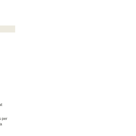
at
s per
fa