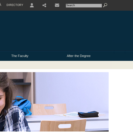
À
DIRECTORY
USER
The Faculty
After the Degree