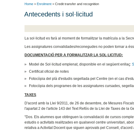
Home
>
Enrolment
> Credit transfer and recognition
Antecedents i sol·licitud
La sol·licitud es farà al moment de formalitzar la matrícula a la Secr
Les assignatures convalidades/reconegudes no poden tornar a éss
DOCUMENTACIÓ PER A FORMALITZAR LA SOL·LICITUD:
Model de Sol·licitud emplenat, disponible en el següent enllaç:
S
Certificat oficial de notes
Fotocòpia del plà d'estudis segellada pel Centre (en el cas d'estu
Fotocòpia dels programes de les assignatures cursades, segell
TAXES
D'acord amb la Llei 9/2011, de 26 de desembre, de Mesures Fiscals, 
l'apartat 2 de l'article 143 del Text Refós de la Llei de Taxes de la Ge
"Dos. Els alumnes que obtinguen la convalidació de cursos complets 
estudis o activitats realitzades en qualsevol centre universitari, abo
relativa a Activitat Docent que siguen aprovats pel Consell, d'acord a