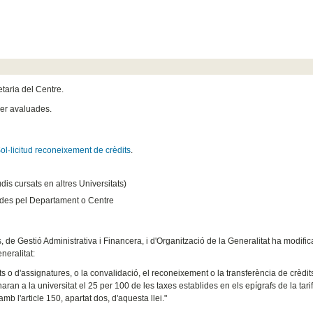
etaria del Centre.
er avaluades.
ol·licitud reconeixement de crèdits
.
dis cursats en altres Universitats)
ades pel Departament o Centre
de Gestió Administrativa i Financera, i d'Organització de la Generalitat ha modific
neralitat:
o d'assignatures, o la convalidació, el reconeixement o la transferència de crèdit
naran a la universitat el 25 per 100 de les taxes establides en els epígrafs de la tari
mb l'article 150, apartat dos, d'aquesta llei."