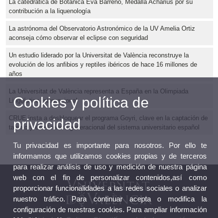
La catedrática de Botánica Eva Barreno, Medalla Acharius por su
contribución a la liquenología
La astrónoma del Observatorio Astronómico de la UV Amelia Ortiz
aconseja cómo observar el eclipse con seguridad
Un estudio liderado por la Universitat de València reconstruye la
evolución de los anfibios y reptiles ibéricos de hace 16 millones de
años
La Universitat de València representa a España en la Olimpiada
Cookies y política de
Lingüística Internacional
CRUE insta a desbloquear el programa Goyri, clave en la captación de
privacidad
talento y en el relevo generacional del sistema universitario español
Tu privacidad es importante para nosotros. Por ello te
informamos que utilizamos cookies propias y de terceros
para realizar análisis de uso y medición de nuestra página
web con el fin de personalizar contenidos,así como
proporcionar funcionalidades a las redes sociales o analizar
nuestro tráfico. Para continuar acepta o modifica la
configuración de nuestras cookies. Para ampliar información