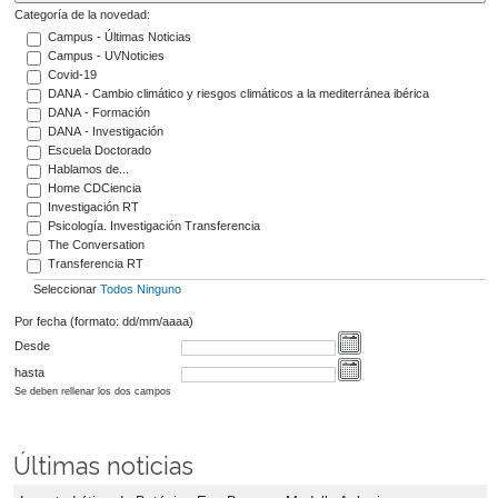
Categoría de la novedad:
Campus - Últimas Noticias
Campus - UVNoticies
Covid-19
DANA - Cambio climático y riesgos climáticos a la mediterránea ibérica
DANA - Formación
DANA - Investigación
Escuela Doctorado
Hablamos de...
Home CDCiencia
Investigación RT
Psicología. Investigación Transferencia
The Conversation
Transferencia RT
Seleccionar
Todos
Ninguno
Por fecha (formato: dd/mm/aaaa)
Desde
hasta
Se deben rellenar los dos campos
Últimas noticias