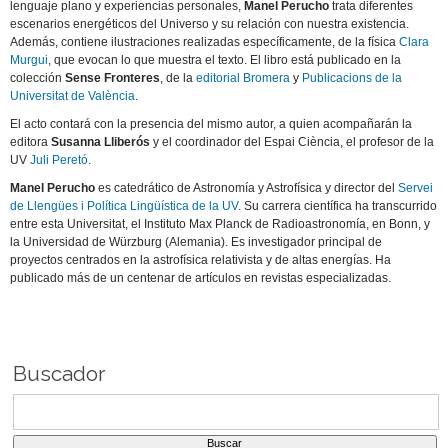
lenguaje plano y experiencias personales,
Manel Perucho
trata diferentes
escenarios energéticos del Universo y su relación con nuestra existencia.
Además, contiene ilustraciones realizadas específicamente, de la física
Clara
Murgui
, que evocan lo que muestra el texto. El libro está publicado en la
colección
Sense Fronteres
, de la
editorial Bromera
y
Publicacions de la
Universitat de València
.
El acto contará con la presencia del mismo autor, a quien acompañarán la
editora
Susanna Lliberós
y el coordinador del Espai Ciència, el profesor de la
UV
Juli Peretó
.
Manel Perucho
es catedrático de Astronomía y Astrofísica y director del
Servei
de Llengües i Política Lingüística de la UV
. Su carrera científica ha transcurrido
entre esta Universitat, el Instituto Max Planck de Radioastronomía, en Bonn, y
la Universidad de Würzburg (Alemania). Es investigador principal de
proyectos centrados en la astrofísica relativista y de altas energías. Ha
publicado más de un centenar de artículos en revistas especializadas.
Buscador