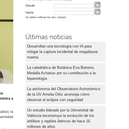
Desde
hasta
Se deben rellenar los dos campos
Últimas noticias
Desarrollan una tecnología con IA para
mitigar la captura incidental de megafauna
marina
La catedrática de Botánica Eva Barreno,
Medalla Acharius por su contribución a la
liquenología
La astrónoma del Observatorio Astronómico
na
de la UV Amelia Ortiz aconseja cómo
celebra a
observar el eclipse con seguridad
Un estudio liderado por la Universitat de
abio), la
València reconstruye la evolución de los
iversidad
anfibios y reptiles ibéricos de hace 16
millones de años