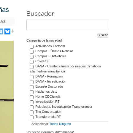
ñas
Buscador
LAS
Categoría de la novedad:
Actividades Forthem
Campus - Últimas Noticias
Campus - UVNoticies
Covid-19
DANA - Cambio climático y riesgos climáticos
a la mediterránea ibérica
DANA - Formación
DANA - Investigación
Escuela Doctorado
Hablamos de...
Home CDCiencia
Investigación RT
Psicología. Investigación Transferencia
The Conversation
Transferencia RT
Seleccionar
Todos
Ninguno
Por fecha (formato: dd/mm/aaaa)