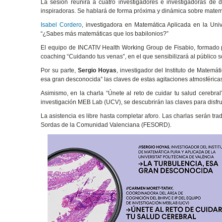
La sesión reunirá a cuatro investigadores e investigadoras de d
inspiradoras. Se hablará de forma próxima y dinámica sobre matemát
Isabel Cordero
, investigadora en Matemática Aplicada en la Uni
“¿Sabes más matemáticas que los babilonios?”
El equipo de INCATIV Health Working Group de Fisabio, formado 
coaching “Cuidando tus venas”, en el que sensibilizará al público s
Por su parte,
Sergio Hoyas
, investigador del Instituto de Matemát
esa gran desconocida” las claves de estas agitaciones atmosféricas
Asimismo, en la charla “Únete al reto de cuidar tu salud cerebral
investigación MEB Lab (UCV), se descubrirán las claves para disfru
La asistencia es libre hasta completar aforo. Las charlas serán t
Sordas de la Comunidad Valenciana (FESORD).