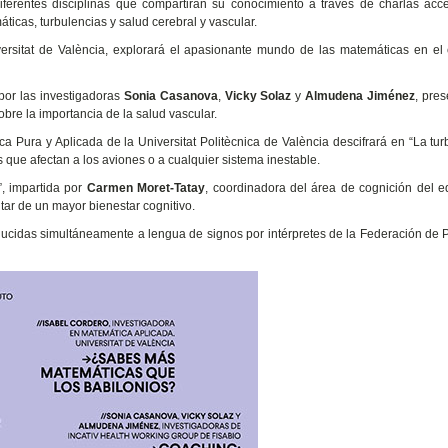
iferentes disciplinas que compartirán su conocimiento a través de charlas acc
icas, turbulencias y salud cerebral y vascular.
versitat de València, explorará el apasionante mundo de las matemáticas en el
por las investigadoras
Sonia Casanova
,
Vicky Solaz
y
Almudena Jiménez
, pres
obre la importancia de la salud vascular.
ica Pura y Aplicada de la Universitat Politècnica de València descifrará en “La tur
 que afectan a los aviones o a cualquier sistema inestable.
”, impartida por
Carmen Moret-Tatay
, coordinadora del área de cognición del 
tar de un mayor bienestar cognitivo.
raducidas simultáneamente a lengua de signos por intérpretes de la Federación de