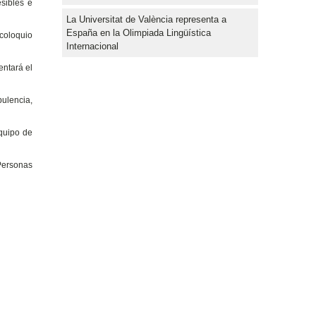
esibles e
La Universitat de València representa a
España en la Olimpiada Lingüística
 coloquio
Internacional
entará el
bulencia,
equipo de
 Personas