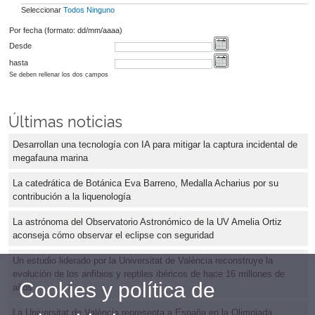
Seleccionar
Todos
Ninguno
Por fecha (formato: dd/mm/aaaa)
Desde
hasta
Se deben rellenar los dos campos
Últimas noticias
Desarrollan una tecnología con IA para mitigar la captura incidental de
megafauna marina
La catedrática de Botánica Eva Barreno, Medalla Acharius por su
contribución a la liquenología
La astrónoma del Observatorio Astronómico de la UV Amelia Ortiz
aconseja cómo observar el eclipse con seguridad
Un estudio liderado por la Universitat de València reconstruye la
evolución de los anfibios y reptiles ibéricos de hace 16 millones de
Cookies y política de
años
La Universitat de València representa a España en la Olimpiada