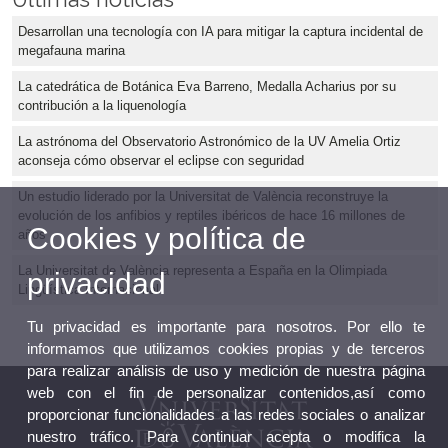
Desarrollan una tecnología con IA para mitigar la captura incidental de
megafauna marina
La catedrática de Botánica Eva Barreno, Medalla Acharius por su
contribución a la liquenología
La astrónoma del Observatorio Astronómico de la UV Amelia Ortiz
aconseja cómo observar el eclipse con seguridad
Un estudio liderado por la Universitat de València reconstruye la
evolución de los anfibios y reptiles ibéricos de hace 16 millones de
Cookies y política de
años
La Universitat de València representa a España en la Olimpiada
privacidad
Lingüística Internacional
Tu privacidad es importante para nosotros. Por ello te
informamos que utilizamos cookies propias y de terceros
para realizar análisis de uso y medición de nuestra página
web con el fin de personalizar contenidos,así como
proporcionar funcionalidades a las redes sociales o analizar
nuestro tráfico. Para continuar acepta o modifica la