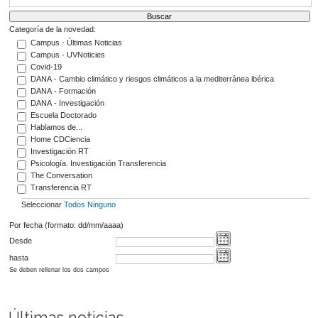
Categoría de la novedad:
Campus - Últimas Noticias
Campus - UVNoticies
Covid-19
DANA - Cambio climático y riesgos climáticos a la mediterránea ibérica
DANA - Formación
DANA - Investigación
Escuela Doctorado
Hablamos de...
Home CDCiencia
Investigación RT
Psicología. Investigación Transferencia
The Conversation
Transferencia RT
Seleccionar
Todos
Ninguno
Por fecha (formato: dd/mm/aaaa)
Desde
hasta
Se deben rellenar los dos campos
Últimas noticias