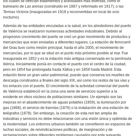
los cuales se ofrecían tratamientos y actividades más diversas, como el
balneario de
Las arenas
(construido en 1887 y reformado en 1917), o las
Termas Victoria
(inauguradas en 1918 y reconvertidas en local de ocio
nocturno).
Además de las entidades vinculadas a la salud, en los alrededores del puerto
de València se realizaron numerosas actividades industriales. Debido al
progresivo crecimiento del puerto se creó un gran movimiento de productos y
mercancías que eran enviadas a diferentes lugares. La estación de ferrocarril
del Grau tuvo como misión principal, hasta el año 2005, el movimiento de
mercancías, por lo que se situó en el punto más próximo posible al mar. Fue
inaugurada en 1852 y es la estación más antigua conservada en la península
ibérica. Inicialmente ponía en contacto el puerto con el centro de la ciudad,
pero en 1854 fue prolongada hasta Xàtiva y en 1859 hasta Madrid. Esta
estación tiene un gran valor patrimonial, puesto que conserva los muelles de
descarga construidos a finales del siglo XIX, así como los restos de las vías y
los enlaces con el puerto. El crecimiento de la actividad comercial del puerto
de València estableció en la zona una serie de servicios superior a la
existente en otros núcleos de poblaciones similares. Un ejemplo son las
mejoras en el abastecimiento de aguas potables (1859), la iluminación por
gas (1868), el servicio de tranvías (1876) o la instalación de una estación de
telégrafos (1878). Sin embargo, la creación de esta red tan amplia de
industrias y servicios no debe relacionarse con una visión única y optimista de
la modernidad. Los entornos urbanos también se convirtieron en espacios de
luchas sociales, de reivindicaciones políticas, de marginación y de
reclamaciones sobre diferentes problemas causados por esta supuesta