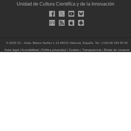
Unidad de Cultura Cientifíca y de la Innovación
© 2026 UV. - Avda. Blasco Ibañez n 13 46010 Valencia. España. Tel.: (+34) 96 339 50 00
Aviso legal
|
Accesibilidad
|
Política privacidad
|
Cookies
|
Transparencia
|
Bústia de contacte