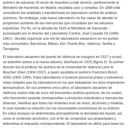
químico de aduanas. El envío de muestras a este servicio, perteneciente al
Ministerio de Hacienda, en Madrid, resultaba caro y complejo. En 1888 este
consultorio fue ampliado y transformado en laboratorio central de análisis
químicos. Sin embargo, este nuevo laboratorio no fue capaz de atender el
progresivo aumento de las mercancías que circulaban por las aduanas
españolas. Por fin, en la década de 1920 el Ministerio de Hacienda –
aconsejado por el director del Laboratorio Central, José Casaste Gil (1866-
1961)– decidió organizar una red de laboratorios aduaneros en los puntos
más concurridos: Barcelona, Bilbao, Irún, Puerto-Bou, València, Sevilla y
Tarragona.
El laboratorio aduanero del puerto de València se inauguró en 1927 y ocupó
un pabellón anexo a la nueva aduana, diseñada en 1925 (figura 3). Su primer
director fue el profesor de química de la Universitat de València León le
Boucher Villen (1904-1937), a quien ayudaba el químico Francisco Bosch
Ariño (1902-1995). Estos laboratorios sí tuvieron personal propio y estuvieron
mejor dotados que los laboratorios en los que trabajaban los otros inspectores
farmacéuticos. En sus primeros cinco años, el laboratorio aduanero de
València realizó más de once mil trescientos análisis químicos, de los cuales
sólo trescientos sesenta correspondían a productos industriales y mercancías
diversas, mientras que todos las restantes eran de vinos, alcoholes y mistelas,
lo cual muestra su relación con las necesidades económicas de su entorno.
En estos ensayos se determinaba principalmente la densidad del líquido, así
como el contenido alcohólico, con el fin de comprobar sus propiedades y
determinar el impuesto correspondiente. El laboratorio se utilizó para tasar los