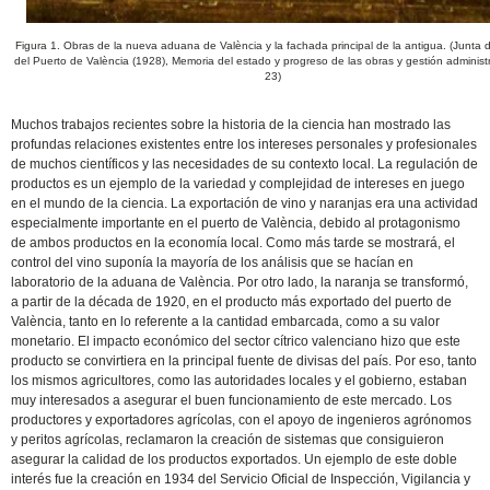
Figura 1. Obras de la nueva aduana de València y la fachada principal de la antigua. (Junta 
del Puerto de València (1928), Memoria del estado y progreso de las obras y gestión administr
23)
Muchos trabajos recientes sobre la historia de la ciencia han mostrado las
profundas relaciones existentes entre los intereses personales y profesionales
de muchos científicos y las necesidades de su contexto local. La regulación de
productos es un ejemplo de la variedad y complejidad de intereses en juego
en el mundo de la ciencia. La exportación de vino y naranjas era una actividad
especialmente importante en el puerto de València, debido al protagonismo
de ambos productos en la economía local. Como más tarde se mostrará, el
control del vino suponía la mayoría de los análisis que se hacían en
laboratorio de la aduana de València. Por otro lado, la naranja se transformó,
a partir de la década de 1920, en el producto más exportado del puerto de
València, tanto en lo referente a la cantidad embarcada, como a su valor
monetario. El impacto económico del sector cítrico valenciano hizo que este
producto se convirtiera en la principal fuente de divisas del país. Por eso, tanto
los mismos agricultores, como las autoridades locales y el gobierno, estaban
muy interesados a asegurar el buen funcionamiento de este mercado. Los
productores y exportadores agrícolas, con el apoyo de ingenieros agrónomos
y peritos agrícolas, reclamaron la creación de sistemas que consiguieron
asegurar la calidad de los productos exportados. Un ejemplo de este doble
interés fue la creación en 1934 del Servicio Oficial de Inspección, Vigilancia y