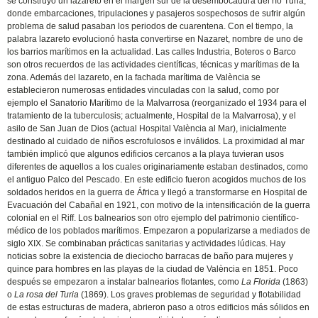
se construyó un lazareto en el margen sur de la desembocadura del río Turia,
donde embarcaciones, tripulaciones y pasajeros sospechosos de sufrir algún
problema de salud pasaban los periodos de cuarentena. Con el tiempo, la
palabra lazareto evolucionó hasta convertirse en Nazaret, nombre de uno de
los barrios marítimos en la actualidad. Las calles Industria, Boteros o Barco
son otros recuerdos de las actividades científicas, técnicas y marítimas de la
zona. Además del lazareto, en la fachada marítima de València se
establecieron numerosas entidades vinculadas con la salud, como por
ejemplo el Sanatorio Marítimo de la Malvarrosa (reorganizado el 1934 para el
tratamiento de la tuberculosis; actualmente, Hospital de la Malvarrosa), y el
asilo de San Juan de Dios (actual Hospital València al Mar), inicialmente
destinado al cuidado de niños escrofulosos e inválidos. La proximidad al mar
también implicó que algunos edificios cercanos a la playa tuvieran usos
diferentes de aquellos a los cuales originariamente estaban destinados, como
el antiguo Palco del Pescado. En este edificio fueron acogidos muchos de los
soldados heridos en la guerra de África y llegó a transformarse en Hospital de
Evacuación del Cabañal en 1921, con motivo de la intensificación de la guerra
colonial en el Riff. Los balnearios son otro ejemplo del patrimonio científico-
médico de los poblados marítimos. Empezaron a popularizarse a mediados de
siglo XIX. Se combinaban prácticas sanitarias y actividades lúdicas. Hay
noticias sobre la existencia de dieciocho barracas de baño para mujeres y
quince para hombres en las playas de la ciudad de València en 1851. Poco
después se empezaron a instalar balnearios flotantes, como
La Florida
(1863)
o
La rosa del Turia
(1869). Los graves problemas de seguridad y flotabilidad
de estas estructuras de madera, abrieron paso a otros edificios más sólidos en