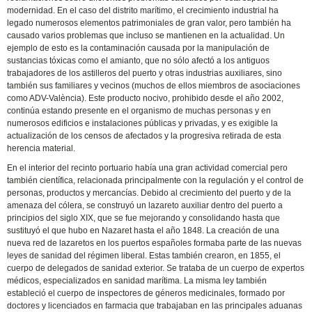
modernidad. En el caso del distrito marítimo, el crecimiento industrial ha
legado numerosos elementos patrimoniales de gran valor, pero también ha
causado varios problemas que incluso se mantienen en la actualidad. Un
ejemplo de esto es la contaminación causada por la manipulación de
sustancias tóxicas como el amianto, que no sólo afectó a los antiguos
trabajadores de los astilleros del puerto y otras industrias auxiliares, sino
también sus familiares y vecinos (muchos de ellos miembros de asociaciones
como ADV-València). Este producto nocivo, prohibido desde el año 2002,
continúa estando presente en el organismo de muchas personas y en
numerosos edificios e instalaciones públicas y privadas, y es exigible la
actualización de los censos de afectados y la progresiva retirada de esta
herencia material.
En el interior del recinto portuario había una gran actividad comercial pero
también científica, relacionada principalmente con la regulación y el control de
personas, productos y mercancías. Debido al crecimiento del puerto y de la
amenaza del cólera, se construyó un lazareto auxiliar dentro del puerto a
principios del siglo XIX, que se fue mejorando y consolidando hasta que
sustituyó el que hubo en Nazaret hasta el año 1848. La creación de una
nueva red de lazaretos en los puertos españoles formaba parte de las nuevas
leyes de sanidad del régimen liberal. Estas también crearon, en 1855, el
cuerpo de delegados de sanidad exterior. Se trataba de un cuerpo de expertos
médicos, especializados en sanidad marítima. La misma ley también
estableció el cuerpo de inspectores de géneros medicinales, formado por
doctores y licenciados en farmacia que trabajaban en las principales aduanas