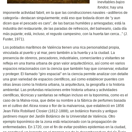
inevitables
bajos
fondos
; hay una
imponente actividad fabril, en la que las construcciones navales –astilleros de
categoría– destacan singularmente; está eso que todavía dicen de “y aun
dicen que el pescado es caro”, de las barcas humildes y arriesgadas; está la
industria del restaurante, de las paradas de refrescos, del balneario, cada día
más pujante; está, incluso, el regusto campesino, con la huerta tan cerca...” (J.
Fuster, 1971).
Los poblados marítimos de València tienen una rica personalidad propia,
vinculada al puerto y al mar, pero también a la huerta y a la ciudad. La
presencia de obreros, pescadores, industriales, comerciantes y visitantes se
refleja en una trama urbana de gran valor arquitectónico, así como en varios
espacios relacionados con la ciencia que también hay que conservar, estudiar
y proteger. El llamado “giro espacial” en la ciencia permite analizar con detalle
una gran variedad de espacios científicos, así como establecer puentes con
otras áreas como la historia urbana, la arquitectura, la geografía o la historia
ambiental. Las profundas relaciones entre historia urbana y actividades
científicas, técnicas y sanitarias se reflejan incluso en la toponimia, como es el
caso de la Malva-rosa, que debe su nombre a la fábrica de perfumes basada
en el cultivo del
Alcea rosea
o flor de la malvarrosa, que estableció en 1856
Jean Félix Robillard Closier (1812-1888), un botánico francés y antiguo
jardinero mayor del Jardín Botánico de la Universitat de València. Otro
ejemplo toponímico de la zona está relacionado con la propagación de
enfermedades. En 1720, con el fin de evitar posibles epidemias en la ciudad,