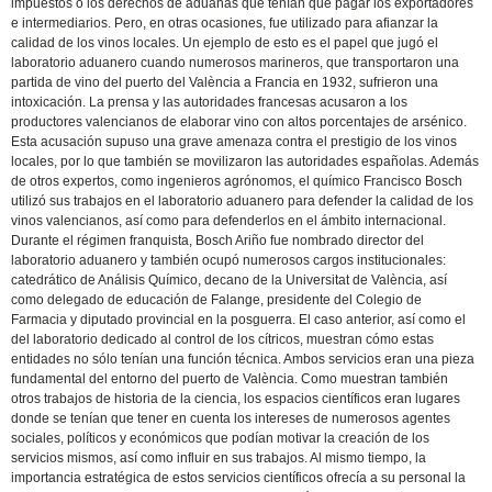
impuestos o los derechos de aduanas que tenían que pagar los exportadores
e intermediarios. Pero, en otras ocasiones, fue utilizado para afianzar la
calidad de los vinos locales. Un ejemplo de esto es el papel que jugó el
laboratorio aduanero cuando numerosos marineros, que transportaron una
partida de vino del puerto del València a Francia en 1932, sufrieron una
intoxicación. La prensa y las autoridades francesas acusaron a los
productores valencianos de elaborar vino con altos porcentajes de arsénico.
Esta acusación supuso una grave amenaza contra el prestigio de los vinos
locales, por lo que también se movilizaron las autoridades españolas. Además
de otros expertos, como ingenieros agrónomos, el químico Francisco Bosch
utilizó sus trabajos en el laboratorio aduanero para defender la calidad de los
vinos valencianos, así como para defenderlos en el ámbito internacional.
Durante el régimen franquista, Bosch Ariño fue nombrado director del
laboratorio aduanero y también ocupó numerosos cargos institucionales:
catedrático de Análisis Químico, decano de la Universitat de València, así
como delegado de educación de Falange, presidente del Colegio de
Farmacia y diputado provincial en la posguerra. El caso anterior, así como el
del laboratorio dedicado al control de los cítricos, muestran cómo estas
entidades no sólo tenían una función técnica. Ambos servicios eran una pieza
fundamental del entorno del puerto de València. Como muestran también
otros trabajos de historia de la ciencia, los espacios científicos eran lugares
donde se tenían que tener en cuenta los intereses de numerosos agentes
sociales, políticos y económicos que podían motivar la creación de los
servicios mismos, así como influir en sus trabajos. Al mismo tiempo, la
importancia estratégica de estos servicios científicos ofrecía a su personal la