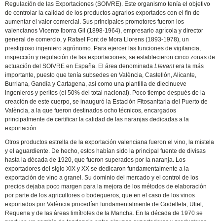
Regulación de las Exportaciones (SOIVRE). Este organismo tenía el objetivo
de controlar la calidad de los productos agrarios exportados con el fin de
aumentar el valor comercial. Sus principales promotores fueron los
valencianos Vicente Iborra Gil (1898-1964), empresario agrícola y director
general de comercio, y Rafael Font de Mora Llorens (1893-1978), un
prestigioso ingeniero agrónomo. Para ejercer las funciones de vigilancia,
inspección y regulación de las exportaciones, se establecieron cinco zonas de
actuación del SOIVRE en España. El área denominada
Llevant
era la más
importante, puesto que tenía subsedes en València, Castellón, Alicante,
Burriana, Gandía y Cartagena, así como una plantilla de diecinueve
ingenieros y peritos (el 50% del total nacional). Poco tiempo después de la
creación de este cuerpo, se inauguró la Estación Fitosanitaria del Puerto de
València, a la que fueron destinados ocho técnicos, encargados
principalmente de certificar la calidad de las naranjas dedicadas a la
exportación.
Otros productos estrella de la exportación valenciana fueron el vino, la mistela
y el aguardiente. De hecho, estos habían sido la principal fuente de divisas
hasta la década de 1920, que fueron superados por la naranja. Los
exportadores del siglo XIX y XX se dedicaron fundamentalmente a la
exportación de vino a granel. Su dominio del mercado y el control de los
precios dejaba poco margen para la mejora de los métodos de elaboración
por parte de los agricultores o bodegueros, que en el caso de los vinos
exportados por València procedían fundamentalmente de Godelleta, Utiel,
Requena y de las áreas limítrofes de la Mancha. En la década de 1970 se