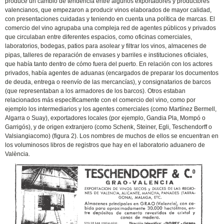
produce un cambio de tendencia entre algunos exportadores y productores
valencianos, que empezaron a producir vinos elaborados de mayor calidad,
con presentaciones cuidadas y teniendo en cuenta una política de marcas. El
comercio del vino agrupaba una compleja red de agentes públicos y privados
que circulaban entre diferentes espacios, como oficinas comerciales,
laboratorios, bodegas, patios para asolear y filtrar los vinos, almacenes de
pipas, talleres de reparación de envases y barriles e instituciones oficiales,
que había tanto dentro de cómo fuera del puerto. En relación con los actores
privados, había agentes de aduanas (encargados de preparar los documentos
de deuda, entrega o reenvío de las mercancías), y consignatarios de barcos
(que representaban a los armadores de los barcos). Otros estaban
relacionados más específicamente con el comercio del vino, como por
ejemplo los intermediarios y los agentes comerciales (como Martínez Bermell,
Algarra o Suay), exportadores locales (por ejemplo, Gandia Pla, Mompó o
Garrigós), y de origen extranjero (como Schenk, Steiner, Egli, Teschendorff o
Valsiangiacomo) (figura 2). Los nombres de muchos de ellos se encuentran en
los voluminosos libros de registros que hay en el laboratorio aduanero de
València.