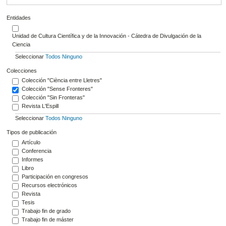
Entidades
Unidad de Cultura Científica y de la Innovación - Cátedra de Divulgación de la
Ciencia
Seleccionar
Todos
Ninguno
Colecciones
Colección "Ciència entre Lletres"
Colección "Sense Fronteres"
Colección "Sin Fronteras"
Revista L'Espill
Seleccionar
Todos
Ninguno
Tipos de publicación
Artículo
Conferencia
Informes
Libro
Participación en congresos
Recursos electrónicos
Revista
Tesis
Trabajo fin de grado
Trabajo fin de máster