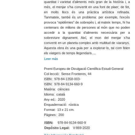
quantitat i varietat d’aliments més gran de la història i, a
més, el menjar s’ha convertit en una font de plaer; de fet,
en molts llocs és una pràctica artística refinada.
Tanmateix, també és un problema: per exemple, l’excés
provoca “epidèmies” de sobrepès i, al mateix temps, hi ha
centenars de milions de persones al món que no poden
accedir a la quantitat d’aliments necessària per a
sobreviure dignament. Així, el mon del menjar s’ha
convertit en un planeta complex amb multitud de viaranys.
Aquesta obra és una guia per a explorar-lo, tal com feien
els viatgers de temps llegendaris....
Leer más
Premi Europeu de Divulgació Científica Estudi General
Col·lecció: Sense Fronteres, 44
ISBN: 978-84-1358-003-
ISBN: 978-84-9134-660-9
Matèria: ciències
Idioma: català
Any ed.: 2020
Enquadernació: rústica
Format: 13 x 21 cm.
Pàgines: 200
ISBN:
978-84-9134-660-9
Depósito Legal:
V-869-2020