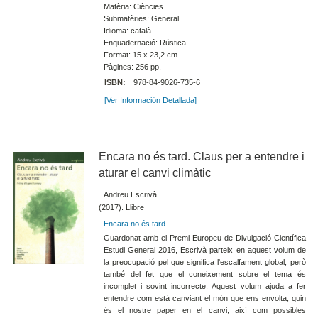
Matèria: Ciències
Submatèries: General
Idioma: català
Enquadernació: Rústica
Format: 15 x 23,2 cm.
Pàgines: 256 pp.
ISBN:
978-84-9026-735-6
[Ver Información Detallada]
Encara no és tard. Claus per a entendre i
aturar el canvi climàtic
Andreu Escrivà
(2017). Llibre
Encara no és tard.
Guardonat amb el Premi Europeu de Divulgació Científica
Estudi General 2016, Escrivà parteix en aquest volum de
la preocupació pel que significa l'escalfament global, però
també del fet que el coneixement sobre el tema és
incomplet i sovint incorrecte. Aquest volum ajuda a fer
entendre com està canviant el món que ens envolta, quin
és el nostre paper en el canvi, així com possibles