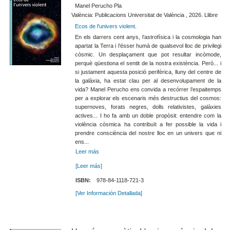
Manel Perucho Pla
València: Publicacions Universitat de València , 2026. Llibre
Ecos de l'univers violent
.
En els darrers cent anys, l’astrofísica i la cosmologia han
apartat la Terra i l’ésser humà de qualsevol lloc de privilegi
còsmic. Un desplaçament que pot resultar incòmode,
perquè qüestiona el sentit de la nostra existència. Però... i
si justament aquesta posició perifèrica, lluny del centre de
la galàxia, ha estat clau per al desenvolupament de la
vida? Manel Perucho ens convida a recórrer l’espai­temps
per a explorar els escenaris més destructius del cosmos:
supernoves, forats negres, dolls relativistes, galàxies
actives... I ho fa amb un doble propòsit: entendre com la
violència còsmica ha contribuït a fer possible la vida i
prendre consciència del nostre lloc en un univers que ni
ens...
Leer más
[Leer más]
ISBN:
978-84-1118-721-3
[Ver Información Detallada]