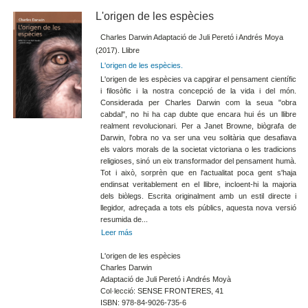
L'origen de les espècies
Charles Darwin Adaptació de Juli Peretó i Andrés Moya
(2017). Llibre
L'origen de les espècies.
L'origen de les espècies va capgirar el pensament científic
i filosòfic i la nostra concepció de la vida i del món.
Considerada per Charles Darwin com la seua "obra
cabdal", no hi ha cap dubte que encara hui és un llibre
realment revolucionari. Per a Janet Browne, biògrafa de
Darwin, l'obra no va ser una veu solitària que desafiava
els valors morals de la societat victoriana o les tradicions
religioses, sinó un eix transformador del pensament humà.
Tot i això, sorprèn que en l'actualitat poca gent s'haja
endinsat veritablement en el llibre, incloent-hi la majoria
dels biòlegs. Escrita originalment amb un estil directe i
llegidor, adreçada a tots els públics, aquesta nova versió
resumida de...
Leer más
L'origen de les espècies
Charles Darwin
Adaptació de Juli Peretó i Andrés Moyà
Col·lecció: SENSE FRONTERES, 41
ISBN: 978-84-9026-735-6