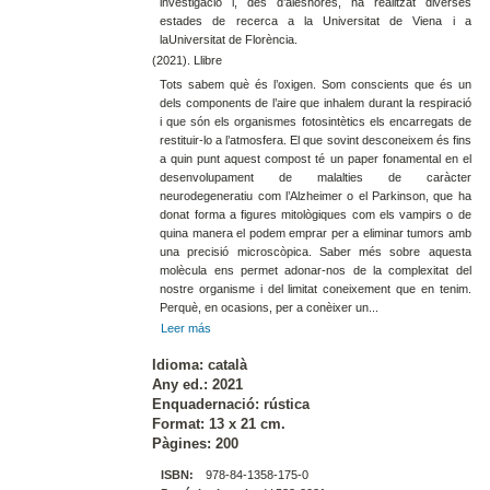
investigació i, des d’aleshores, ha realitzat diverses
estades de recerca a la Universitat de Viena i a
laUniversitat de Florència.
(2021). Llibre
Tots sabem què és l’oxigen. Som conscients que és un
dels components de l’aire que inhalem durant la respiració
i que són els organismes fotosintètics els encarregats de
restituir-lo a l’atmosfera. El que sovint desconeixem és fins
a quin punt aquest compost té un paper fonamental en el
desenvolupament de malalties de caràcter
neurodegeneratiu com l’Alzheimer o el Parkinson, que ha
donat forma a figures mitològiques com els vampirs o de
quina manera el podem emprar per a eliminar tumors amb
una precisió microscòpica. Saber més sobre aquesta
molècula ens permet adonar-nos de la complexitat del
nostre organisme i del limitat coneixement que en tenim.
Perquè, en ocasions, per a conèixer un...
Leer más
Idioma: català
Any ed.: 2021
Enquadernació: rústica
Format: 13 x 21 cm.
Pàgines: 200
ISBN:
978-84-1358-175-0