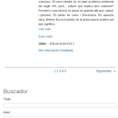
solucions. El canvi climàtic és el major problema ambiental
del segle XXI, però... sabem què implica això realment?
Prendre’n consciència és posar en qüestió allò que sabem
i pensem. És parlar de canvi i d’incertesa. En aquesta
obra, Andreu Escrivà parteix de la preocupació evident pel
que significa...
Leer más
[Leer más]
ISBN:
978-84-9134-073-7
[Ver Información Detallada]
1
2
3
4
5
Siguientes
Buscador
Título
Autor