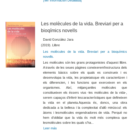
[Ver Información Detallada]
Les molècules de la vida. Breviari per a
bioqímics novells
David González Jara
(2019). Llibre
Les molècules de la vida. Breviari per a bioquímics
novells.
Les molècules són les grans protagonistes d’aquest llibre.
A través de les seues pàgines coneixereml’estructura dels
elements bàsics sobre els quals es construeix i es
desenvolupa la vida, les propietatsque els caracteritzen i
els diferencien, i les funcions que exerceixen en els
organismes. Així, mitjançantles molècules que
constitueixen els éssers vius -les molècules de la vida-,
serem capaços d’inferir lescaracterístiques que defineixen
la vida en el planeta.Aquesta és, doncs, una obra
dedicada a la bellesa i la complexitat d’allò minúscul: els
àtoms i lesmolècules engendradores de vida. Perquè no
hem d’oblidar que la vida és molt més complexa que
lesmolècules sobre les quals s’ha...
Leer más