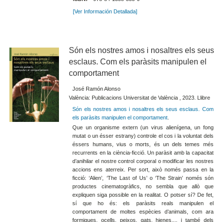
[Ver Información Detallada]
Són els nostres amos i nosaltres els seus
esclaus. Com els paràsits manipulen el
comportament
José Ramón Alonso
València: Publicacions Universitat de València , 2023. Llibre
Són els nostres amos i nosaltres els seus esclaus. Com
els paràsits manipulen el comportament
.
Que un organisme extern (un virus alienígena, un fong
mutat o un ésser estrany) controle el cos i la voluntat dels
éssers humans, vius o morts, és un dels temes més
recurrents en la ciència-ficció. Un paràsit amb la capacitat
d’anihilar el nostre control corporal o modificar les nostres
accions ens aterreix. Per sort, això només passa en la
ficció: ‘Alien’, ‘The Last of Us’ o ‘The Strain’ només són
productes cinematogràfics, no sembla que allò que
expliquen siga possible en la realitat. O potser sí? De fet,
sí que ho és: els paràsits reals manipulen el
comportament de moltes espècies d’animals, com ara
formigues, ocells, peixos, gats, hienes..., i també dels