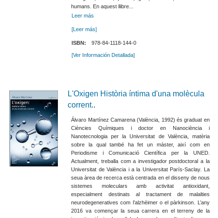
humans. En aquest llibre...
Leer más
[Leer más]
ISBN:
978-84-1118-144-0
[Ver Información Detallada]
L'Oxigen Història íntima d'una molècula
corrent.
.
Álvaro Martínez Camarena (València, 1992) és graduat en
Ciències Químiques i doctor en Nanociència i
Nanotecnologia per la Universitat de València, matèria
sobre la qual també ha fet un màster, així com en
Periodisme i Comunicació Científica per la UNED.
Actualment, treballa com a investigador postdoctoral a la
Universitat de València i a la Universitat París-Saclay. La
seua àrea de recerca està centrada en el disseny de nous
sistemes moleculars amb activitat antioxidant,
especialment destinats al tractament de malalties
neurodegeneratives com l’alzhèimer o el pàrkinson. L’any
2016 va començar la seua carrera en el terreny de la