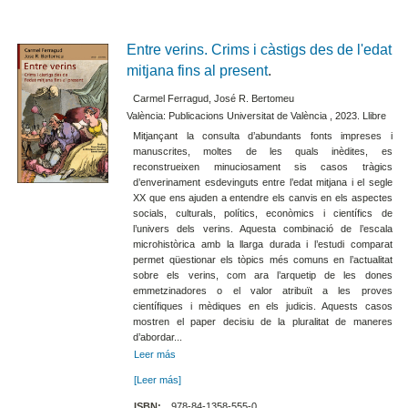
Entre verins. Crims i càstigs des de l'edat
mitjana fins al present
.
Carmel Ferragud, José R. Bertomeu
València: Publicacions Universitat de València , 2023. Llibre
Mitjançant la consulta d’abundants fonts impreses i
manuscrites, moltes de les quals inèdites, es
reconstrueixen minuciosament sis casos tràgics
d’enverinament esdevinguts entre l’edat mitjana i el segle
XX que ens ajuden a entendre els canvis en els aspectes
socials, culturals, polítics, econòmics i científics de
l’univers dels verins. Aquesta combinació de l’escala
microhistòrica amb la llarga durada i l’estudi comparat
permet qüestionar els tòpics més comuns en l’actualitat
sobre els verins, com ara l’arquetip de les dones
emmetzinadores o el valor atribuït a les proves
científiques i mèdiques en els judicis. Aquests casos
mostren el paper decisiu de la pluralitat de maneres
d’abordar...
Leer más
[Leer más]
ISBN:
978-84-1358-555-0