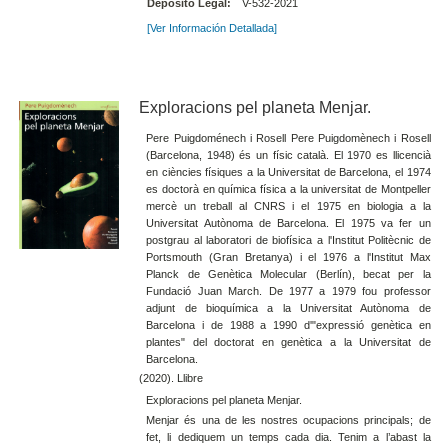
Depósito Legal:
V-532-2021
[Ver Información Detallada]
Exploracions pel planeta Menjar.
Pere Puigdoménech i Rosell Pere Puigdomènech i Rosell
(Barcelona, 1948) és un físic català. El 1970 es llicencià
en ciències físiques a la Universitat de Barcelona, el 1974
es doctorà en química física a la universitat de Montpeller
mercè un treball al CNRS i el 1975 en biologia a la
Universitat Autònoma de Barcelona. El 1975 va fer un
postgrau al laboratori de biofísica a l'Institut Politècnic de
Portsmouth (Gran Bretanya) i el 1976 a l'Institut Max
Planck de Genètica Molecular (Berlín), becat per la
Fundació Juan March. De 1977 a 1979 fou professor
adjunt de bioquímica a la Universitat Autònoma de
Barcelona i de 1988 a 1990 d'"expressió genètica en
plantes" del doctorat en genètica a la Universitat de
Barcelona.
(2020). Llibre
Exploracions pel planeta Menjar.
Menjar és una de les nostres ocupacions principals; de
fet, li dediquem un temps cada dia. Tenim a l’abast la