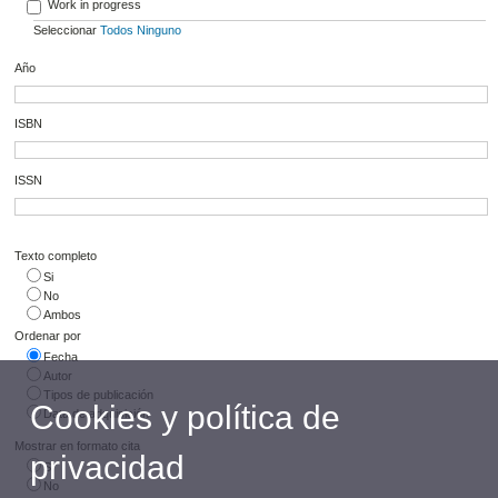
Work in progress
Seleccionar
Todos
Ninguno
Año
ISBN
ISSN
Texto completo
Si
No
Ambos
Ordenar por
Fecha
Autor
Tipos de publicación
Cookies y política de
Data de adquisición
Mostrar en formato cita
privacidad
Si
No