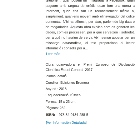
telefonem, quan posem un "m'agrada" a Facebook, quan
paguem amb targeta de crèdit, quan fem una cerca a
Internent, quan ens fan un reconeixement mèdic o,
simplement, quan ens movem amb el navegador del cotxe
connectat. N'hi ha billions i, per això, parlem de big data o
de megadades. Aquesta obra explica com es generen les
dades, com es processen, per a què serveixen i, sobretot,
per a què no haurien de servir. Així, sense apostar per un
missatge catastrofista, el text proporciona al lector
informació i consells per a...
Leer más
Obra guanyadora el Premi Europeu de Divulgalció
Científica Estudi General 2017
Idioma: català
Coeditor: Ediciones Bromera
Any ed.: 2018
Enquadernació: rústica
Format: 15 x 23 cm.
Pàgines: 232
ISBN:
978-84-9134-288-5
[Ver Información Detallada]