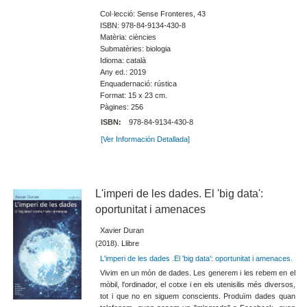
Col·lecció: Sense Fronteres, 43
ISBN: 978-84-9134-430-8
Matèria: ciències
Submatèries: biologia
Idioma: català
Any ed.: 2019
Enquadernació: rústica
Format: 15 x 23 cm.
Pàgines: 256
ISBN:
978-84-9134-430-8
[Ver Información Detallada]
L'imperi de les dades. El 'big data':
oportunitat i amenaces
Xavier Duran
(2018). Llibre
L'imperi de les dades .El 'big data': oportunitat i amenaces.
Vivim en un món de dades. Les generem i les rebem en el
mòbil, l'ordinador, el cotxe i en els utenisilis més diversos,
tot i que no en siguem conscients. Produïm dades quan