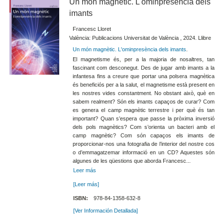
Un món magnètic. L'ominpresència dels
imants
Francesc Lloret
València: Publicacions Universitat de València , 2024. Llibre
Un món magnètic. L'ominpresència dels imants
.
El magnetisme és, per a la majoria de nosaltres, tan
fascinant com desconegut. Des de jugar amb imants a la
infantesa fins a creure que portar una polsera magnètica
és beneficiós per a la salut, el magnetisme està present en
les nostres vides constantment. No obstant això, què en
sabem realment? Són els imants capaços de curar? Com
es genera el camp magnètic terrestre i per què és tan
important? Quan s’espera que passe la pròxima inversió
dels pols magnètics? Com s’orienta un bacteri amb el
camp magnètic? Com són capaços els imants de
proporcionar-nos una fotografia de l’interior del nostre cos
o d’emmagatzemar informació en un CD? Aquestes són
algunes de les qüestions que aborda Francesc...
Leer más
[Leer más]
ISBN:
978-84-1358-632-8
[Ver Información Detallada]