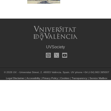
UVSociety
© 2026 UV. - Universitat Street, 2. 46003 València. Spain. UV phone +34 (+34) 963 395007
Legal Disclaimer
|
Accessibility
|
Privacy Policy
|
Cookies
|
Transparency
|
Service Mailbox