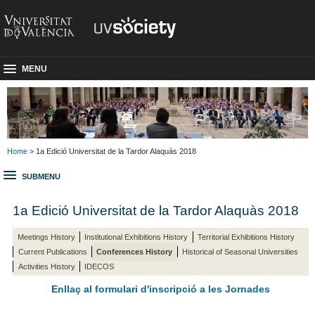
MENU
Home
> 1a Edició Universitat de la Tardor Alaquàs 2018
SUBMENU
1a Edició Universitat de la Tardor Alaquàs 2018
Meetings History
Institutional Exhibitions History
Territorial Exhibitions History
Current Publications
Conferences History
Historical of Seasonal Universities
Activities History
IDECOS
Enllaç al formulari d'inscripció a les Jornades