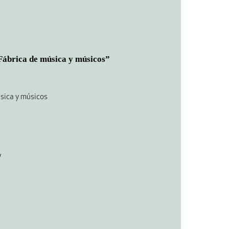
 Fábrica de música y músicos”
sica y músicos
V