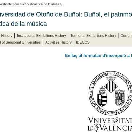
vertiente educativa y didáctica de la música
iversidad de Otoño de Buñol: Buñol, el patrimon
tica de la música
 History
Institutional Exhibitions History
Territorial Exhibitions History
Curren
al of Seasonal Universities
Activities History
IDECOS
Enllaç al formulari d'inscripció a