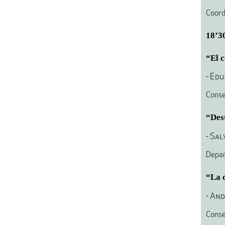
Coord
18’30
“El c
- Ed
Conse
“Des
- Sa
Depar
“
La 
- An
Conse