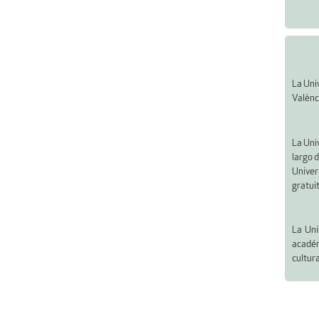
La Univ
Valènci
La Uni
largo d
Univer
gratuit
La Uni
académ
cultura