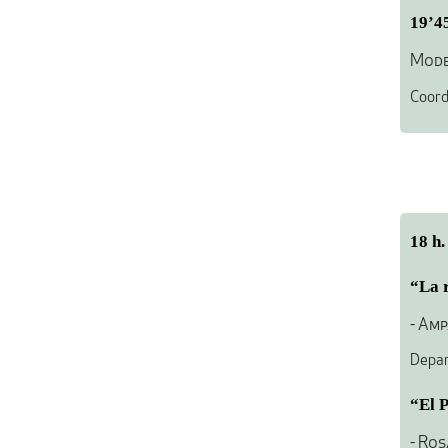
19’4
Mode
Coord
18 h.
“La 
- Am
Depar
“El P
- Ros