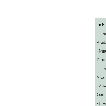
18 h.
- Ju
Alcal
- Me
Diput
- Jo
Vicer
- An
Coord
- Elv