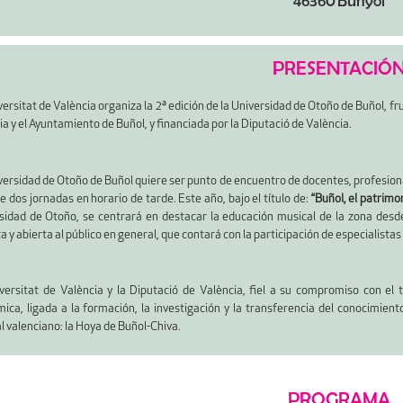
46360 Bunyol
PRESENTACIÓ
ersitat de València organiza la 2ª edición de la Universidad de Otoño de Buñol, fru
a y el Ayuntamiento de Buñol, y financiada por la Diputació de València.
versidad de Otoño de Buñol quiere ser punto de encuentro de docentes, profesional
e dos jornadas en horario de tarde. Este año, bajo el título de:
“Buñol, el patrimon
sidad de Otoño, se centrará en destacar la educación musical de la zona desde 
a y abierta al público en general, que contará con la participación de especialistas
versitat de València y la Diputació de València, fiel a su compromiso con el t
ica, ligada a la formación, la investigación y la transferencia del conocimien
l valenciano: la Hoya de Buñol-Chiva.
PROGRAMA