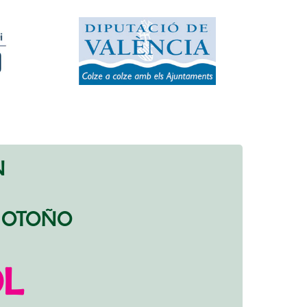
N
 OTOÑO
L