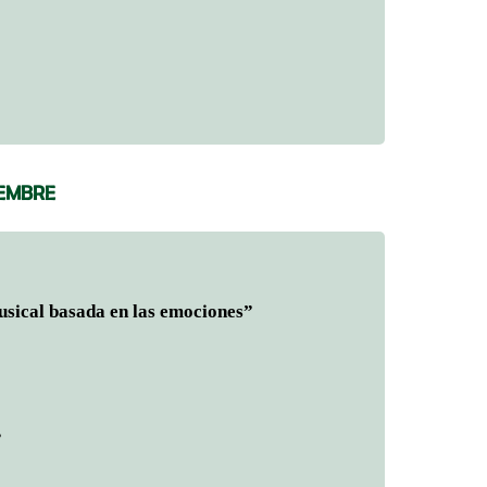
IEMBRE
usical basada en las emociones”
”