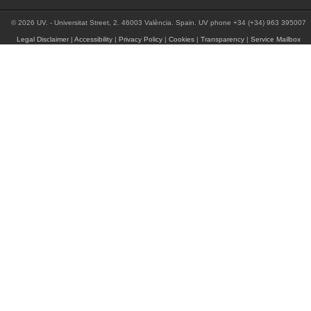
© 2026 UV. - Universitat Street, 2. 46003 València. Spain. UV phone +34 (+34) 963 395007
Legal Disclaimer
|
Accessibility
|
Privacy Policy
|
Cookies
|
Transparency
|
Service Mailbox