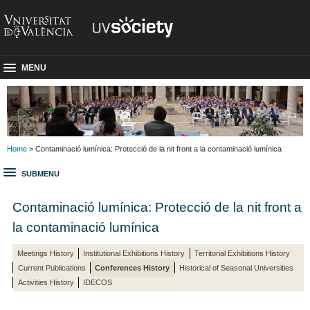
MENU
Home
> Contaminació lumínica: Protecció de la nit front a la contaminació lumínica
SUBMENU
Contaminació lumínica: Protecció de la nit front a
la contaminació lumínica
Meetings History
Institutional Exhibitions History
Territorial Exhibitions History
Current Publications
Conferences History
Historical of Seasonal Universities
Activities History
IDECOS