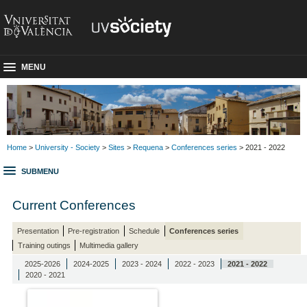
MENU
Home
>
University - Society
>
Sites
>
Requena
>
Conferences series
> 2021 - 2022
SUBMENU
Current Conferences
Presentation
Pre-registration
Schedule
Conferences series
Training outings
Multimedia gallery
2025-2026
2024-2025
2023 - 2024
2022 - 2023
2021 - 2022
2020 - 2021