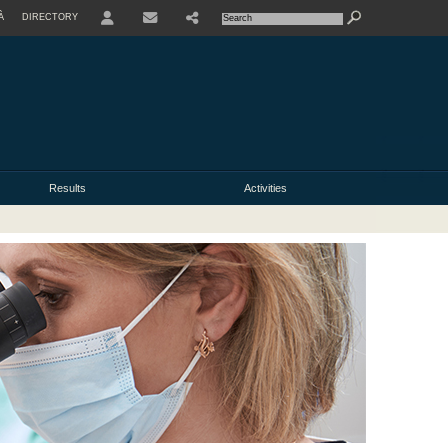
À
DIRECTORY
USER
Results
Activities