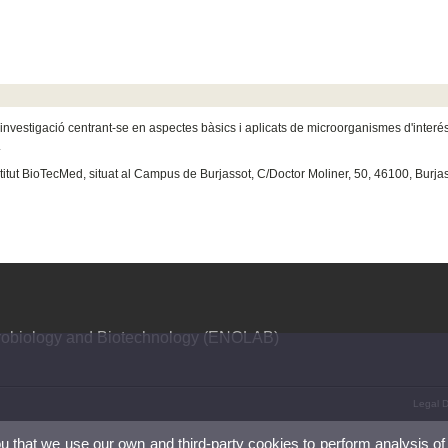
 la investigació centrant-se en aspectes bàsics i aplicats de microorganismes d'interé
.
Institut BioTecMed, situat al Campus de Burjassot, C/Doctor Moliner, 50, 46100, Burja
crobiology and Biotechnology (ENOLAB)
Legal D
ou that we use our own and third-party cookies to perform analysis of