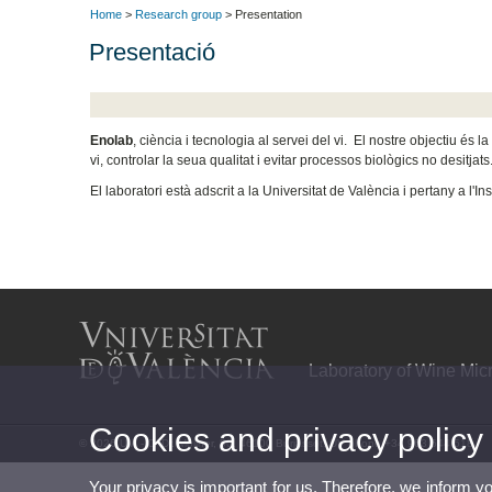
Home
>
Research group
> Presentation
Presentació
Enolab
, ciència i tecnologia al servei del vi. El nostre objectiu és
vi, controlar la seua qualitat i evitar processos biològics no desitjats
El laboratori està adscrit a la Universitat de València i pertany a l'
Laboratory of Wine Mi
Cookies and privacy policy
© 2026 UV. - C/ Dr. Moliner, 50, 46100 Burjassot. UV phone +34 963 544 518
Your privacy is important for us. Therefore, we inform y