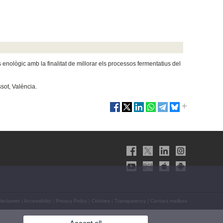
s enològic amb la finalitat de millorar els processos fermentatius del
ssot, València.
isclaimer
|
Accessibility
|
Privacy Policy
|
Cookies
|
Transparency
|
Contact mailbox