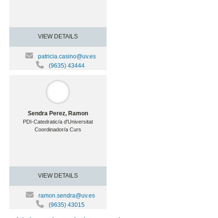
VIEW DETAILS
patricia.casino@uv.es
(9635) 43444
Sendra Perez, Ramon
PDI-Catedratic/a d'Universitat
Coordinador/a Curs
VIEW DETAILS
ramon.sendra@uv.es
(9635) 43015