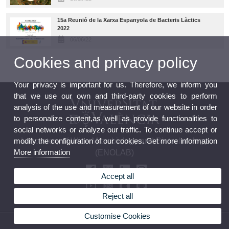
15a Reunió de la Xarxa Espanyola de Bacteris Làctics
2022
06/06/22
Cookies and privacy policy
Your privacy is important for us. Therefore, we inform you
that we use our own and third-party cookies to perform
analysis of the use and measurement of our website in order
to personalize content,as well as provide functionalities to
social networks or analyze our traffic. To continue accept or
Laboratory of Wine Microbiology and Biotechnology
modify the configuration of our cookies. Get more information
More information
(ENOLAB)
Accept all
Reject all
Customise Cookies
© 2026 UV. - C/ Dr. Moliner, 50, 46100 Burjassot. UV phone +34 963 544 518