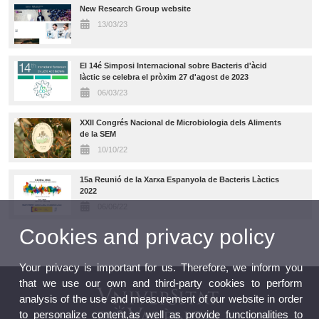
New Research Group website
13/03/23
El 14é Simposi Internacional sobre Bacteris d'àcid
làctic se celebra el pròxim 27 d'agost de 2023
06/03/23
XXII Congrés Nacional de Microbiologia dels Aliments
de la SEM
10/10/22
15a Reunió de la Xarxa Espanyola de Bacteris Làctics
2022
06/06/22
Cookies and privacy policy
Your privacy is important for us. Therefore, we inform you
that we use our own and third-party cookies to perform
analysis of the use and measurement of our website in order
to personalize content,as well as provide functionalities to