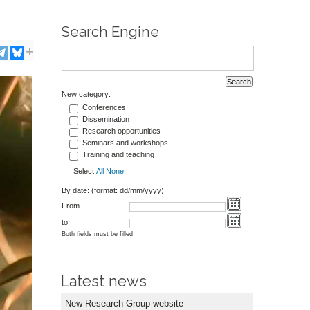
Search Engine
New category:
Conferences
Dissemination
Research opportunities
Seminars and workshops
Training and teaching
Select
All
None
By date: (format: dd/mm/yyyy)
From
to
Both fields must be filled
Latest news
New Research Group website