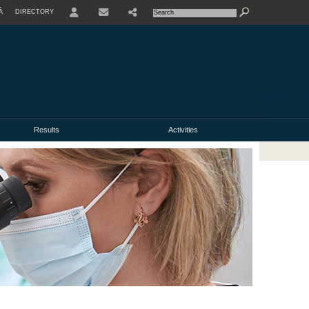
À
DIRECTORY
USER
Results
Activities