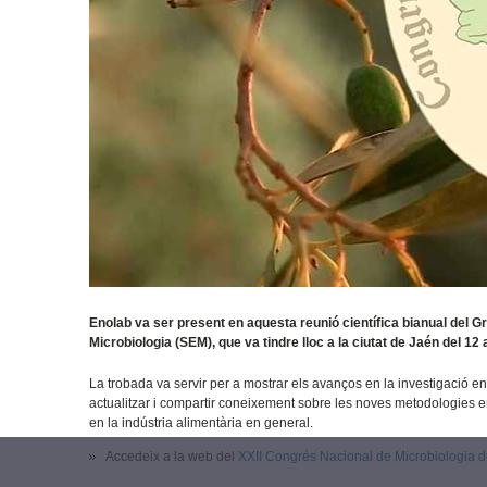
Enolab va ser present en aquesta reunió científica bianual del G
Microbiologia (SEM), que va tindre lloc a la ciutat de Jaén del 12
La trobada va servir per a mostrar els avanços en la investigació en
actualitzar i compartir coneixement sobre les noves metodologies e
en la indústria alimentària en general.
Accedeix a la web del
XXII Congrés Nacional de Microbiologia d