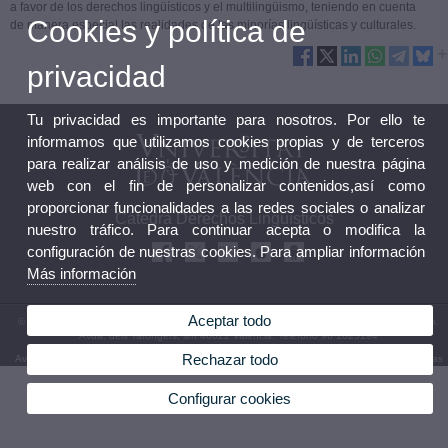
a favor de los derechos lingüísticos y el multilingüismo, teniendo en cuenta
Cookies y política de
de manera especial las realidades de las minorías lingüísticas y culturales.
privacidad
Tu privacidad es importante para nosotros. Por ello te
informamos que utilizamos cookies propias y de terceros
para realizar análisis de uso y medición de nuestra página
web con el fin de personalizar contenidos,así como
proporcionar funcionalidades a las redes sociales o analizar
Cátedra Derechos Lingüísticos
nuestro tráfico. Para continuar acepta o modifica la
configuración de nuestras cookies. Para ampliar información
Más información
Aceptar todo
© 2026 UV. - Universitat de València. Cátedra Derechos Lingüísticos. Facultad de Derecho.
Avda. dels Tarongers, s/n 46022 Valencia. Teléfono 96 1625194
Rechazar todo
Aviso legal
|
Accesibilidad
|
Política privacidad
|
Cookies
|
Transparencia
|
Buzón UVcátedras
Configurar cookies